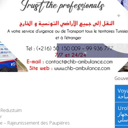
Gouve
Voya
احة
Urologues
o-Redustuim
جهاز
ur
اسلي
de –
Rajeunissement des Paupiéres