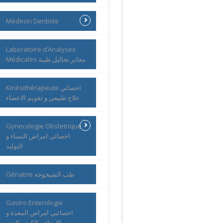
Médecin Dentiste
Laboratoire d’Analyses
Médicales مخابر تحاليل طبية
Kinésithérapeute اخصائي
علاج طبيعي و تقويم الاعضاء
Gynecologie Obstetrique
اخصائي امراض النساء و
التوليد
Gériatrie طب الشيخوخة
Gastro Enterologie
اخصائيي امراض المعدة و
الامعاء و الكبد و العذر