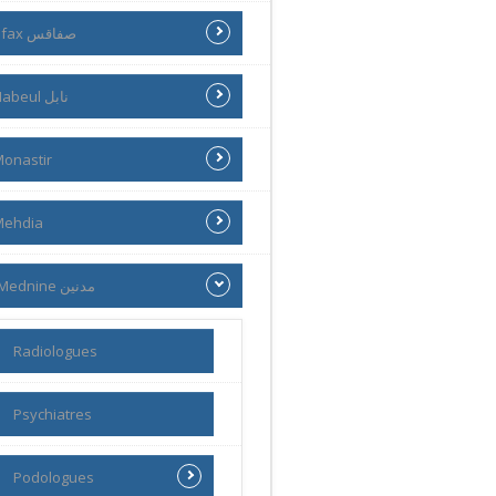
Sfax صفاقس
Nabeul نابل
onastir
Mehdia
Mednine مدنين
Radiologues
Psychiatres
Podologues