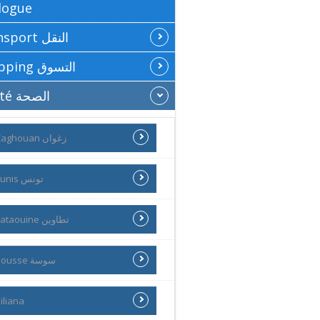
logue
Transport النقل
Shopping التسوق
Santé الصحة
Zaghouan زغوان
Tunis تونس
Tataouine تطاوين
Sousse سوسة
iliana