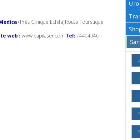
Uro
 Medica
(Prés Clinique Echifa)Route Tourstique
ite web :
www.capilaser.com
Tel:
74404046 –
S