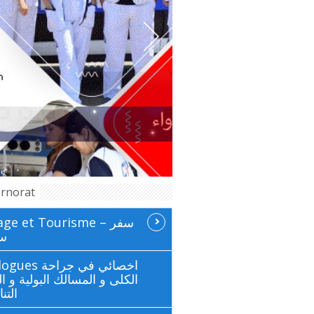
rnorat
ge et Tourisme سفر –
سي
 اخصائي في جراحة
الكلى و المسالك البولية و ال
التن