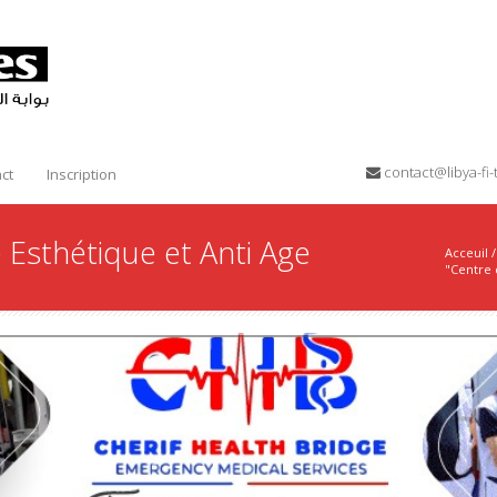
contact@libya-f
ct
Inscription
Esthétique et Anti Age
Acceuil
/
"Centre 