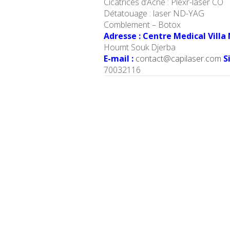
Cicatrices d’Acné : Plexr-laser CO
Détatouage : laser ND-YAG
Comblement –
Botox
Adresse : Centre Medical Villa
Houmt Souk Djerba
E-mail :
contact@capilaser.com
S
70032116