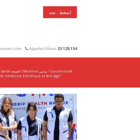
اضغط...تجد
i-tounes.com
Appelez-Nous:
23 128 134
Santé الصحة
/
Mednine مدنين
/
Gouvernorat
de médecine Esthétique et Anti Age"