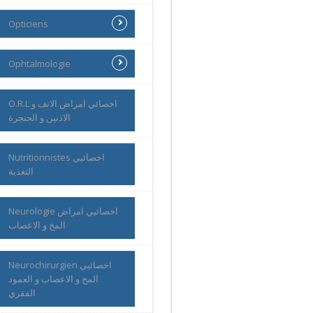
Opticiens
Ophtalmologie
O.R.L اخصائي امراض الانف و
الاذنين و الحنجرة
Nutritionnistes اخصائيي
التغذية
Neurologie اخصائيي امراض
المخ و الاعصاب
Neurochirurgien اخصائيي
المخ و الاعصاب و العمود
الفقري