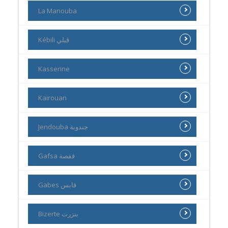
La Manouba
Kébili ڨبلي
Kasserine
Kairouan
Jendouba جندوبة
Gafsa قفصة
Gabes قابس
Bizerte بنزرت