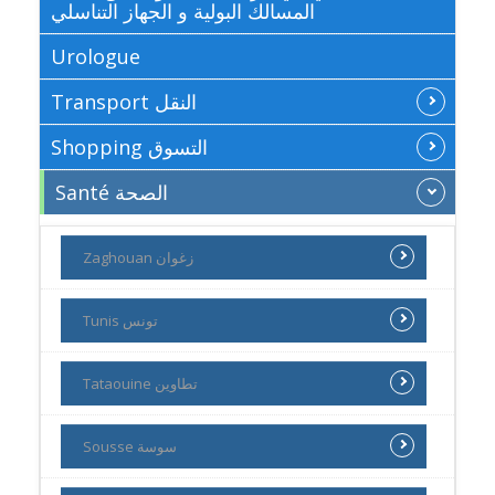
المسالك البولية و الجهاز التناسلي
Urologue
Transport النقل
Shopping التسوق
Santé الصحة
Zaghouan زغوان
Tunis تونس
Tataouine تطاوين
Sousse سوسة