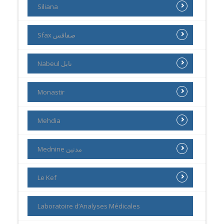
Siliana
Sfax صفاقس
Nabeul نابل
Monastir
Mehdia
Mednine مدنين
Le Kef
Laboratoire d’Analyses Médicales