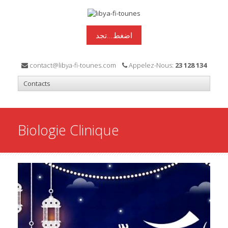
اضغط...تجد
contact@libya-fi-tounes.com
Appelez-Nous:
23 128 134
Biologie Clinique