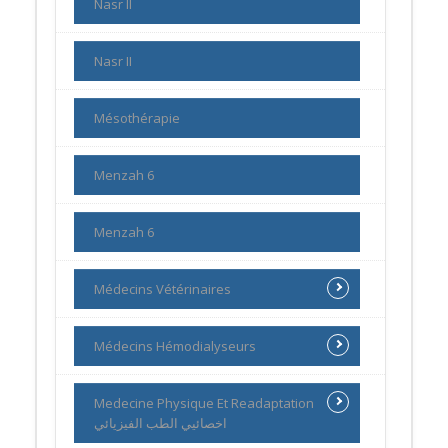
Nasr II
Nasr II
Mésothérapie
Menzah 6
Menzah 6
Médecins Vétérinaires
Médecins Hémodialyseurs
Medecine Physique Et Readaptation
اخصائيي الطب الفيزيائي