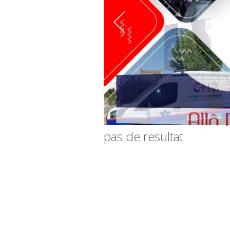
pas de resultat