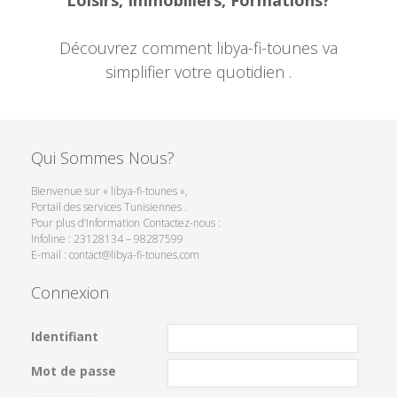
Découvrez comment libya-fi-tounes va
simplifier votre quotidien .
Qui Sommes Nous?
Bienvenue sur « libya-fi-tounes »,
Portail des services Tunisiennes .
Pour plus d’Information Contactez-nous :
Infoline : 23128134 – 98287599
E-mail : contact@libya-fi-tounes.com
Connexion
Identifiant
Mot de passe