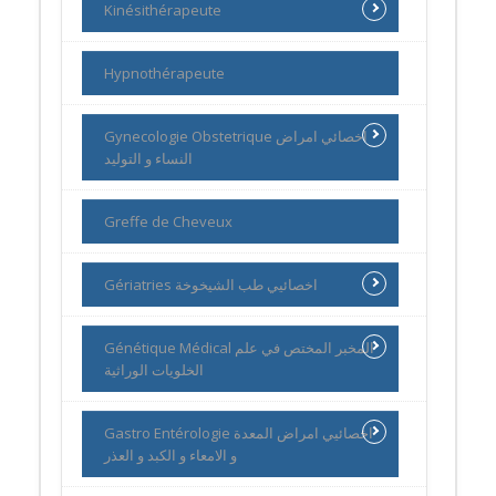
Kinésithérapeute
Hypnothérapeute
Gynecologie Obstetrique اخصائي امراض
النساء و التوليد
Greffe de Cheveux
Gériatries اخصائيي طب الشيخوخة
Génétique Médical المخبر المختص في علم
الخلويات الوراثية
Gastro Entérologie اخصائيي امراض المعدة
و الامعاء و الكبد و العذر