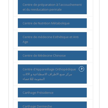
Centre de préparation à l'accouchement
et du reeducation perinale
Centre de Nutrition Métabolique
Centre de médecine Esthétique et Anti
Age
Centre de Médecine Chinoise
Centre d'Appareillage Orthopédique
مركز صنع الاطراف الاصطناعية و الالات
المقومة لللاعضاء
Carthage Présidence
Carthage Dermeche