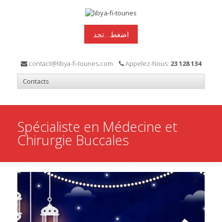
اضغط...تجد
contact@libya-fi-tounes.com
Appelez-Nous:
23 128 134
Spécialiste en Médecine et
Chirurgie Buccales