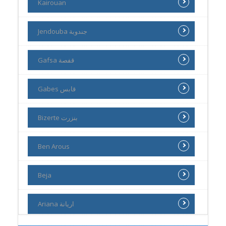
Kairouan
Jendouba جندوبة
Gafsa قفصة
Gabes قابس
Bizerte بنزرت
Ben Arous
Beja
Ariana اريانة