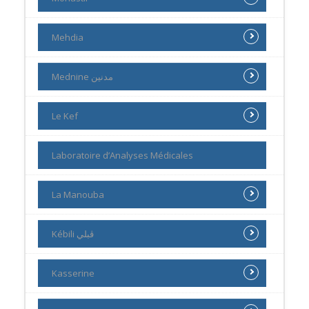
Mehdia
Mednine مدنين
Le Kef
Laboratoire d’Analyses Médicales
La Manouba
Kébili ڨبلي
Kasserine