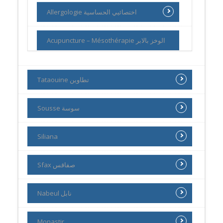
Allergologie اختصائيي الحساسية
Acupuncture – Mésothérapie الوخز بالابر
Tataouine تطاوين
Sousse سوسة
Siliana
Sfax صفاقس
Nabeul نابل
Monastir