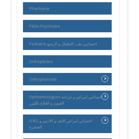
Pharmacie
Pédo-Psychiatre
Pediatrie اخصائيي طب الاطفال و الرضع
Orthoptistes
Orthophoniste
Ophtalmologues اخصائيي امراض و جراحة
العيون و العلاج بالليزر
O.R.L اخصائي امراض الانف و الاذنين و
الحنجرة