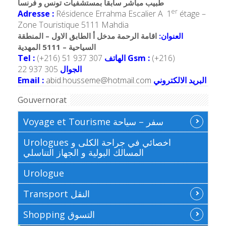
طبيب مباشر سابقا بمستشفيات تونس و فرنسا
er
Adresse :
Résidence Errahma Escalier A
1
étage –
Zone Touristique 5111 Mahdia
العنوان:
اقامة الرحمة مدخل أ الطابق الاول – المنطقة
السياحية – 5111 المهدية
Tel :
(+216) 51 937 307
الهاتف
Gsm :
(+216)
22 937 305
الجوال
Email :
abid.housseme@hotmail.com
البريد الالكتروني
Gouvernorat
Voyage et Tourisme سفر – سياحة
Urologues اخصائي في جراحة الكلى و
المسالك البولية و الجهاز التناسلي
Urologue
Transport النقل
Shopping التسوق