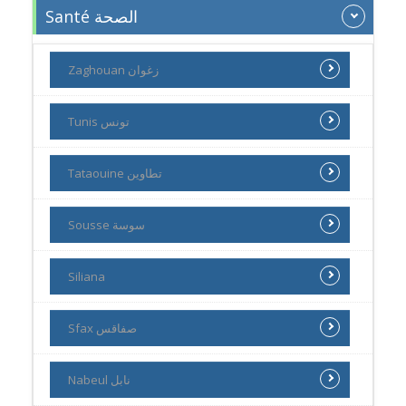
Santé الصحة
Zaghouan زغوان
Tunis تونس
Tataouine تطاوين
Sousse سوسة
Siliana
Sfax صفاقس
Nabeul نابل