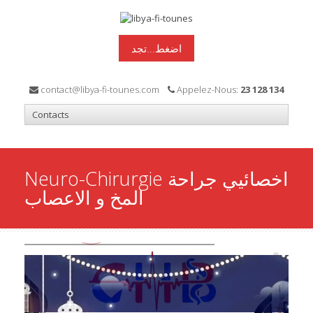
اضغط...تجد
contact@libya-fi-tounes.com
Appelez-Nous:
23 128 134
Neuro-Chirurgie اخصائيي جراحة
المخ و الاعصاب