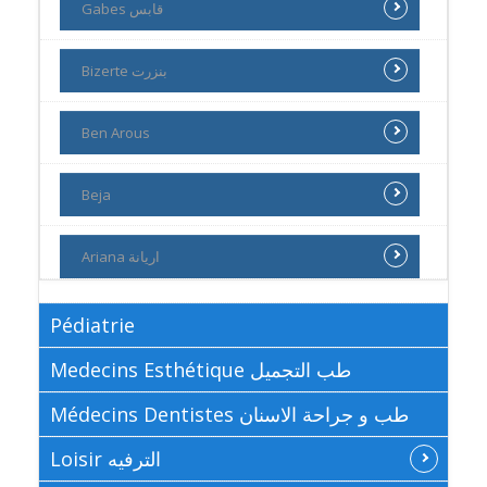
Gabes قابس
Bizerte بنزرت
Ben Arous
Beja
Ariana اريانة
Pédiatrie
Medecins Esthétique طب التجميل
Médecins Dentistes طب و جراحة الاسنان
Loisir الترفيه