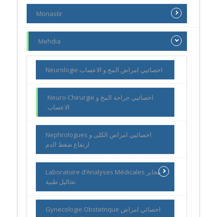
Monastir
Mehdia
Neurologie اخصائيي امراض المخ و الاعصاب
Neuro-Chirurgie اخصائيي جراحة المخ و
الاعصاب
Nephrologues اخصائيي امراض الكلى و
ارتفاع ضغط الدم
Laboratoire d’Analyses Médicales مخابر
تحاليل طبية
Gynecologie Obstetrique اخصائي امراض