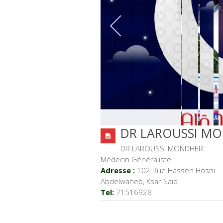
DR LAROUSSI M
DR LAROUSSI MONDHER
Médecin Généraliste
Adresse :
102 Rue Hassen Hosni
Abdelwaheb, Ksar Saïd
Tel:
71516928