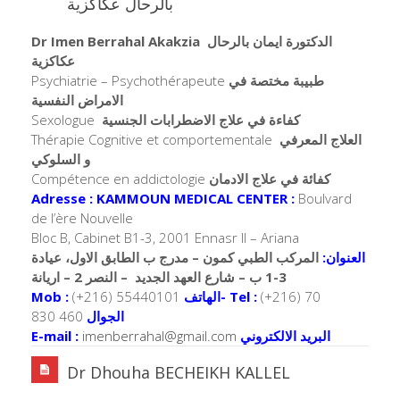
بالرحال عكاكزية
Dr Imen Berrahal Akakzia
الدكتورة ايمان بالرحال
عكاكزية
Psychiatrie – Psychothérapeute
طبيبة مختصة في
الامراض النفسية
Sexologue
كفاءة في علاج الاضطرابات الجنسية
Thérapie Cognitive et comportementale
العلاج المعرفي
و السلوكي
Compétence en addictologie
كفائة في علاج الادمان
Adresse : KAMMOUN MEDICAL CENTER :
Boulvard
de l’ère Nouvelle
Bloc B, Cabinet B1-3, 2001 Ennasr II – Ariana
العنوان:
المركب الطبي كمون – مدرج ب الطابق الاول، عيادة
3-1 ب – شارع العهد الجديد – النصر 2 – اريانة
Mob :
(+216) 55440101
الهاتف-
Tel :
(+216) 70
830 460
الجوال
E-mail :
imenberrahal@gmail.com
البريد الالكتروني
Dr Dhouha BECHEIKH KALLEL