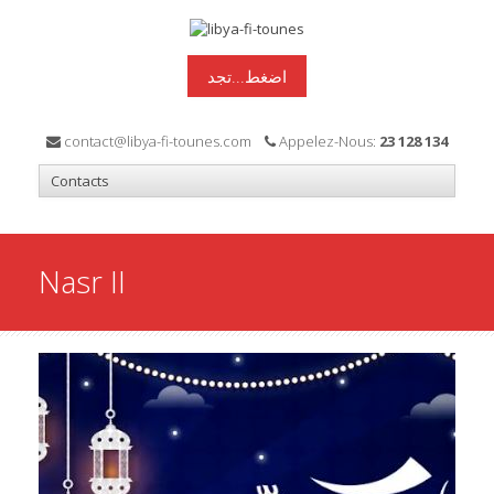
اضغط...تجد
contact@libya-fi-tounes.com
Appelez-Nous:
23 128 134
Nasr II