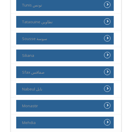
Tunis تونس
Tataouine تطاوين
Sousse سوسة
Siliana
Sfax صفاقس
Nabeul نابل
Monastir
Mehdia