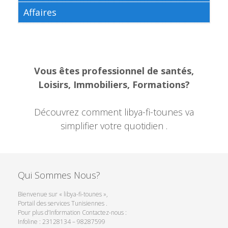
Affaires
Vous êtes professionnel de santés,
Loisirs, Immobiliers, Formations?
Découvrez comment libya-fi-tounes va
simplifier votre quotidien .
Qui Sommes Nous?
Bienvenue sur « libya-fi-tounes »,
Portail des services Tunisiennes .
Pour plus d’Information Contactez-nous :
Infoline : 23128134 – 98287599