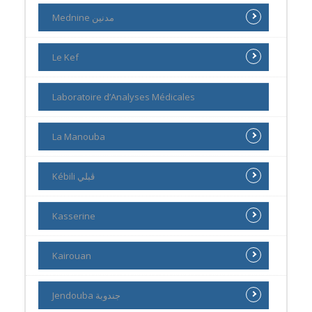
Mednine مدنين
Le Kef
Laboratoire d’Analyses Médicales
La Manouba
Kébili ڨبلي
Kasserine
Kairouan
Jendouba جندوبة