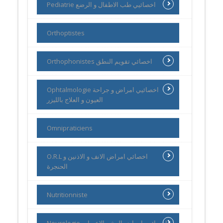
Pediatrie اخصائيي طب الاطفال و الرضع
Orthoptistes
Orthophonistes اخصائي تقويم النطق
Ophtalmologie اخصائيي امراض و جراحة
العيون و العلاج بالليزر
Omnipraticiens
O.R.L اخصائي امراض الانف و الاذنين و
الحنجرة
Nutritionniste
Neurologie اخصائيي امراض المخ و الاعصاب