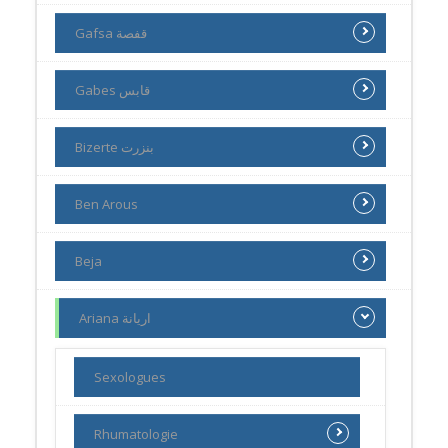
Gafsa قفصة
Gabes قابس
Bizerte بنزرت
Ben Arous
Beja
Ariana اريانة
Sexologues
Rhumatologie