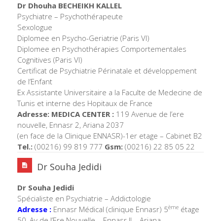
Dr Dhouha BECHEIKH KALLEL
Psychiatre – Psychothérapeute
Sexologue
Diplomee en Psycho-Geriatrie (Paris VI)
Diplomee en Psychothérapies Comportementales
Cognitives (Paris VI)
Certificat de Psychiatrie Périnatale et développement
de l’Enfant
Ex Assistante Universitaire a la Faculte de Medecine de
Tunis et interne des Hopitaux de France
Adresse:
MEDICA CENTER :
119 Avenue de l’ere
nouvelle, Ennasr 2, Ariana 2037
(en face de la Clinique ENNASR)-1er etage – Cabinet B2
Tel.:
(00216) 99 819 777
Gsm:
(00216) 22 85 05 22
Dr Souha Jedidi
Dr Souha Jedidi
Spécialiste en Psychiatrie – Addictologie
ème
Adresse :
Ennasr Médical (clinique Ennasr) 5
étage
50, Av de l’Ere Nouvelle – Ennasr II – Ariana