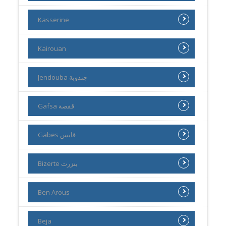
Kasserine
Kairouan
Jendouba جندوبة
Gafsa قفصة
Gabes قابس
Bizerte بنزرت
Ben Arous
Beja