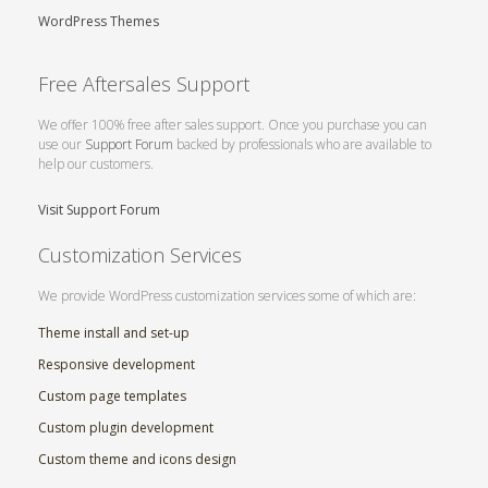
WordPress Themes
Free Aftersales Support
We offer 100% free after sales support. Once you purchase you can
use our
Support Forum
backed by professionals who are available to
help our customers.
Visit Support Forum
Customization Services
We provide WordPress customization services some of which are:
Theme install and set-up
Responsive development
Custom page templates
Custom plugin development
Custom theme and icons design