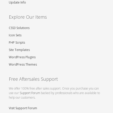
Update Info
Explore Our Items
CSS3 Solutions
Icon Sets
PHP Scripts
Site Templates
WordPress Plugins
WordPress Themes
Free Aftersales Support
We offer 100% free after sales support. Once you purchase you can
use our
Support Forum
backed by professionals who are available to
help our customers.
Visit Support Forum