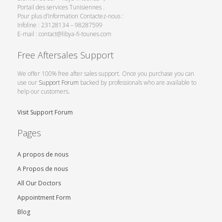
Portail des services Tunisiennes .
Pour plus d’Information Contactez-nous :
Infoline : 23128134 – 98287599
E-mail : contact@libya-fi-tounes.com
Free Aftersales Support
We offer 100% free after sales support. Once you purchase you can
use our
Support Forum
backed by professionals who are available to
help our customers.
Visit Support Forum
Pages
A propos de nous
A Propos de nous
All Our Doctors
Appointment Form
Blog