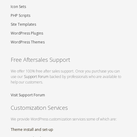
Icon Sets
PHP Scripts
Site Templates
WordPress Plugins
WordPress Themes
Free Aftersales Support
We offer 100% free after sales support. Once you purchase you can
use our
Support Forum
backed by professionals who are available to
help our customers.
Visit Support Forum
Customization Services
We provide WordPress customization services some of which are:
Theme install and set-up