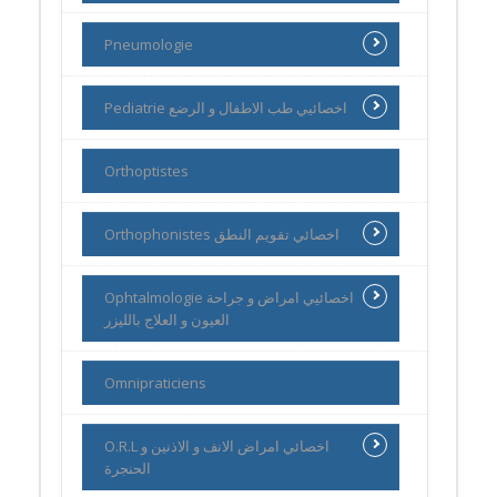
Pneumologie
Pediatrie اخصائيي طب الاطفال و الرضع
Orthoptistes
Orthophonistes اخصائي تقويم النطق
Ophtalmologie اخصائيي امراض و جراحة
العيون و العلاج بالليزر
Omnipraticiens
O.R.L اخصائي امراض الانف و الاذنين و
الحنجرة