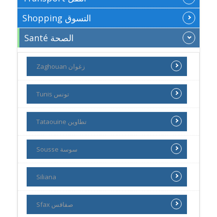
Shopping التسوق
Santé الصحة
Zaghouan زغوان
Tunis تونس
Tataouine تطاوين
Sousse سوسة
Siliana
Sfax صفاقس