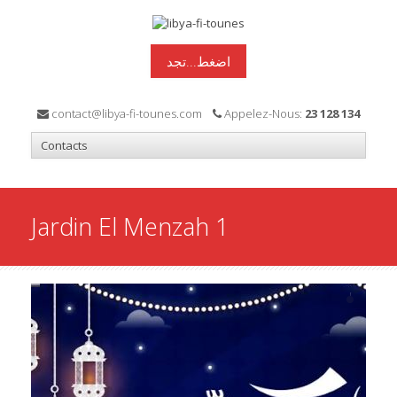
اضغط...تجد
contact@libya-fi-tounes.com
Appelez-Nous:
23 128 134
Jardin El Menzah 1