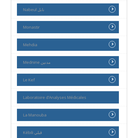
Nabeul نابل
Monastir
Mehdia
Mednine مدنين
Le Kef
Laboratoire d’Analyses Médicales
La Manouba
Kébili ڨبلي