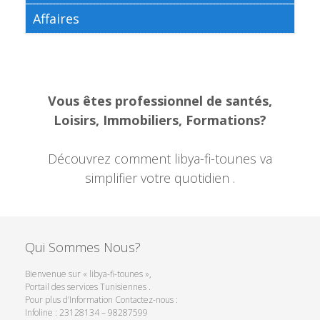
Affaires
Vous êtes professionnel de santés,
Loisirs, Immobiliers, Formations?
Découvrez comment libya-fi-tounes va
simplifier votre quotidien .
Qui Sommes Nous?
Bienvenue sur « libya-fi-tounes »,
Portail des services Tunisiennes .
Pour plus d’Information Contactez-nous :
Infoline : 23128134 – 98287599