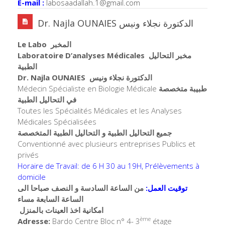
E-mail :
labosaadallah.1@gmail.com
Dr. Najla OUNAIES الدكتورة نجلاء ونيس
Le Labo المخبر
Laboratoire D’analyses Médicales مخبر التحاليل
الطبية
Dr. Najla OUNAIES الدكتورة نجلاء ونيس
Médecin Spécialiste en Biologie Médicale
طبيبة متخصصة
في التحاليل الطبية
Toutes les Spécialités Médicales et les Analyses
Médicales Spécialisées
جميع التحاليل الطبية و التحاليل
الطبية المتخصصة
Conventionné avec plusieurs entreprises Publics et
privés
Horaire de Travail: de 6 H 30 au 19H, Prélèvements à
domicile
توقيت العمل:
من الساعة السادسة و النصف صباحا الى
الساعة السابعة مساء
امكانية اخذ العينات بالمنزل
ème
Adresse:
Bardo Centre Bloc n° 4- 3
étage