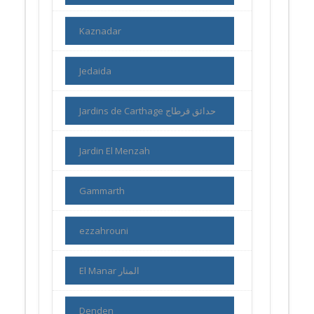
Kaznadar
Jedaida
Jardins de Carthage حدائق قرطاج
Jardin El Menzah
Gammarth
ezzahrouni
El Manar المنار
Denden