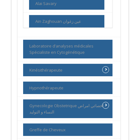
Alai Savary
Ain Zaghouan عين زغوان
Laboratoire d’analyses médicales
Spécialiste en Cytogénétique
Kinésithérapeute
Hypnothérapeute
Gynecologie Obstetrique اخصائي امراض
النساء و التوليد
Greffe de Cheveux