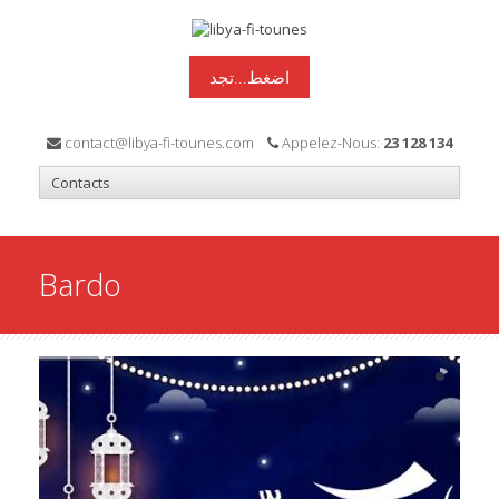
اضغط...تجد
contact@libya-fi-tounes.com
Appelez-Nous:
23 128 134
Bardo