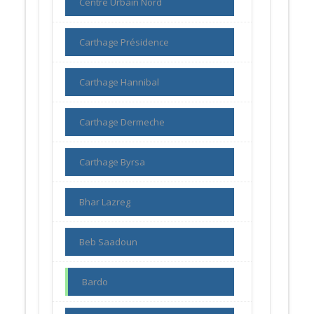
Centre Urbain Nord
Carthage Présidence
Carthage Hannibal
Carthage Dermeche
Carthage Byrsa
Bhar Lazreg
Beb Saadoun
Bardo