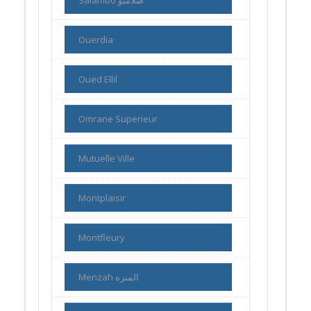
Ouerdia
Oued Ellil
Omrane Superieur
Mutuelle Ville
Montplaisir
Montfleury
Menzah المنزه