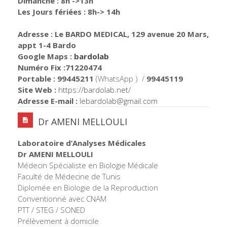
Dimanche : 8h ->13h
Les Jours fériées : 8h-> 14h
Adresse : Le BARDO MEDICAL,
129 avenue 20 Mars,
appt 1-4 Bardo
Google Maps :
bardolab
Numéro Fix :71220474
Portable :
99445211
(WhatsApp ) /
99445119
Site Web :
https://bardolab.net/
Adresse E-mail :
lebardolab@gmail.com
Dr AMENI MELLOULI
Laboratoire d’Analyses Médicales
Dr AMENI MELLOULI
Médecin Spécialiste en Biologie Médicale
Faculté de Médecine de Tunis
Diplomée en Biologie de la Reproduction
Conventionné avec CNAM
PTT / STEG / SONED
Prélèvement à domicile