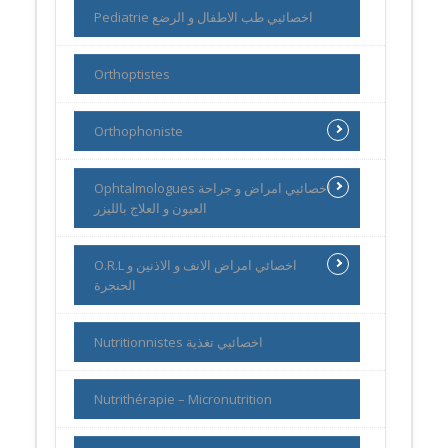
Pediatrie اخصائيي طب الاطفال و الرضع
Orthoptistes
Orthophoniste
Ophtalmologues اخصائيي امراض و جراحة
العيون و العلاج بالليزر
O.R.L اخصائي امراض الانف و الاذنين و
الحنجرة
Nutritionnistes اخصائيي تغذية
Nutrithérapie – Micronutrition