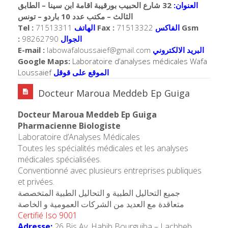
العنوان:
32 شارع الحبيب بورقيبة اقامة ابن سينا – الطابق
الثالث – مكتب عدد 10 باردو – تونس
Tel :
71513311
الهاتف
Fax :
71513322
الفاكس
Gsm
:
98262790
الجوال
E-mail :
labowafaloussaief@gmail.com
البريد الالكتروني
Google Maps:
Laboratoire d’analyses médicales Wafa
Loussaief
الموقع على قوقل
Docteur Maroua Meddeb Ep Guiga
Docteur Maroua Meddeb Ep Guiga
Pharmacienne Biologiste
Laboratoire d’Analyses Médicales
Toutes les spécialités médicales et les analyses
médicales spécialisées.
Conventionné avec plusieurs entreprises publiques
et privées.
جميع التحاليل الطبية و التحاليل الطبية المتخصصة
متعاقدة مع العديد من الشركات العمومية و الخاصة
Certifié Iso 9001
Adresse:
26 Bis Av. Habib Bourguiba – Lachheb