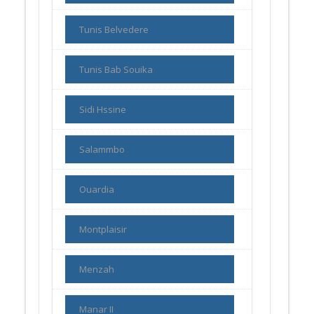
Tunis Belvedere
Tunis Bab Souika
Sidi Hssine
Salammbo
Ouardia
Montplaisir
Menzah
Manar II