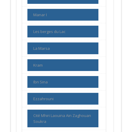
Manar I
Les berges du Lac
La Marsa
Kram
Ibn Sina
Ezzahrouni
Cité Mhiri Laouina Ain Zaghouan
Soukra