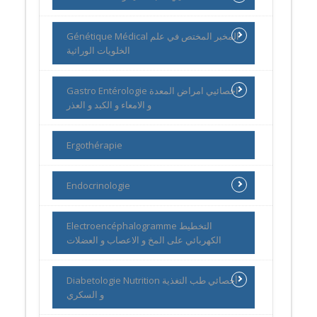
Génétique Médical المخبر المختص في علم
الخلويات الوراثية
Gastro Entérologie اخصائيي امراض المعدة
و الامعاء و الكبد و العذر
Ergothérapie
Endocrinologie
Electroencéphalogramme التخطيط
الكهربائي على المخ و الاعصاب و العضلات
Diabetologie Nutrition أخصائي طب التغذية
و السكري