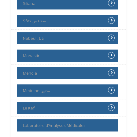
Siliana
Sfax صفاقس
Nabeul نابل
Monastir
Mehdia
Mednine مدنين
Le Kef
Laboratoire d’Analyses Médicales