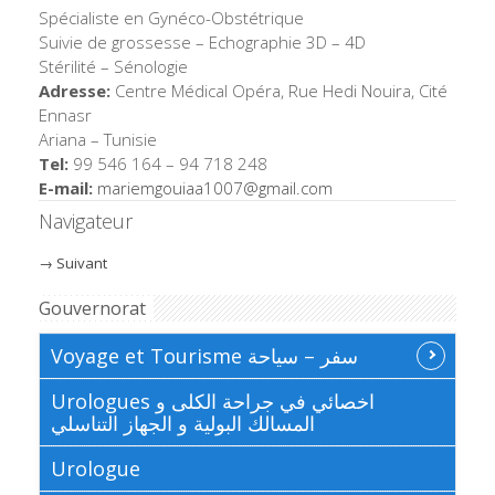
Spécialiste en Gynéco-Obstétrique
Suivie de grossesse – Echographie 3D – 4D
Stérilité – Sénologie
Adresse:
Centre Médical Opéra, Rue Hedi Nouira, Cité
Ennasr
Ariana – Tunisie
Tel:
99 546 164 – 94 718 248
E-mail:
mariemgouiaa1007@
gmail.com
Navigateur
→
Suivant
Gouvernorat
Voyage et Tourisme سفر – سياحة
Urologues اخصائي في جراحة الكلى و
المسالك البولية و الجهاز التناسلي
Urologue