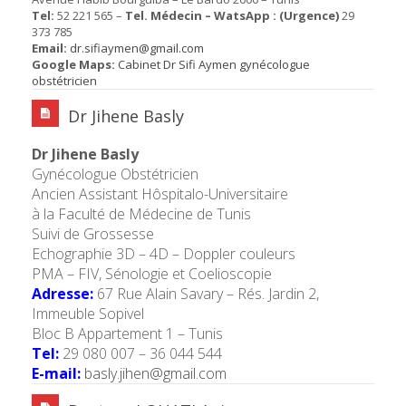
Tel:
52 221 565 –
Tel. Médecin – WatsApp : (Urgence)
29
373 785
Email:
dr.sifiaymen@gmail.com
Google Maps:
Cabinet Dr Sifi Aymen gynécologue
obstétricien
Dr Jihene Basly
Dr Jihene Basly
Gynécologue Obstétricien
Ancien Assistant
Hô
spitalo-Universitaire
à la Faculté de Médecine de Tunis
Suivi de Grossesse
Echographie 3D – 4D – Doppler couleurs
PMA – FIV, Sénologie et Coelioscopie
Adresse:
67 Rue Alain Savary – Rés. Jardin 2,
Immeuble Sopivel
Bloc B Appartement 1 – Tunis
Tel:
29 080 007 – 36 044 544
E-mail:
basly.jihen@gmail.com