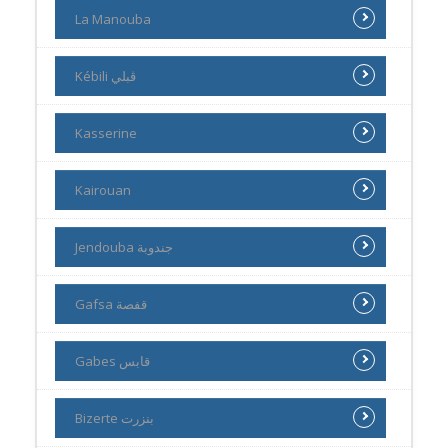
La Manouba
Kébili ڨبلي
Kasserine
Kairouan
Jendouba جندوبة
Gafsa قفصة
Gabes قابس
Bizerte بنزرت