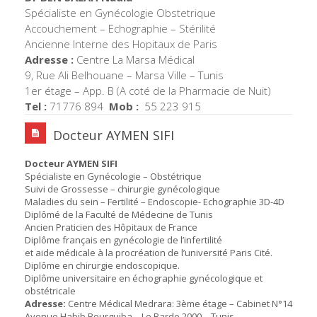
Spécialiste en Gynécologie Obstetrique
Accouchement – Echographie – Stérilité
Ancienne Interne des Hopitaux de Paris
Adresse :
Centre La Marsa Médical
9, Rue Ali Belhouane – Marsa Ville – Tunis
1er étage – App. B (A coté de la Pharmacie de Nuit)
Tel :
71776 894
Mob :
55 223 915
Docteur AYMEN SIFI
Docteur AYMEN SIFI
Spécialiste en Gynécologie – Obstétrique
Suivi de Grossesse – chirurgie gynécologique
Maladies du sein – Fertilité – Endoscopie- Echographie 3D-4D
Diplômé de la Faculté de Médecine de Tunis
Ancien Praticien des Hôpitaux de France
Diplôme français en gynécologie de l’infertilité
et aide médicale à la procréation de l’université Paris Cité.
Diplôme en chirurgie endoscopique.
Diplôme universitaire en échographie gynécologique et
obstétricale
Adresse:
Centre Médical Medrara: 3ème étage – Cabinet N°14
Avenue Habib Bourguiba – Le Bardo 2000 – Tunis