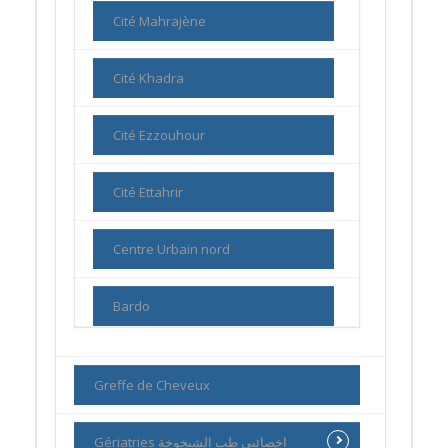
Cité Mahrajène
Cité Khadra
Cité Ezzouhour
Cité Ettahrir
Centre Urbain nord
Bardo
Greffe de Cheveux
Gériatries اخصائيي طب الشيخوخة