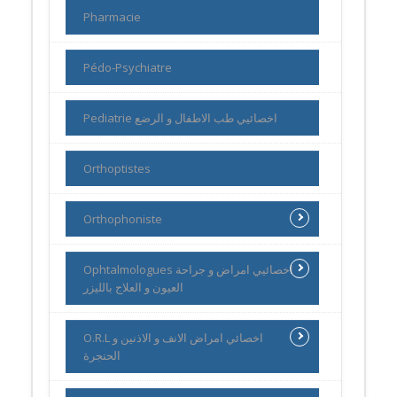
Pharmacie
Pédo-Psychiatre
Pediatrie اخصائيي طب الاطفال و الرضع
Orthoptistes
Orthophoniste
Ophtalmologues اخصائيي امراض و جراحة
العيون و العلاج بالليزر
O.R.L اخصائي امراض الانف و الاذنين و
الحنجرة