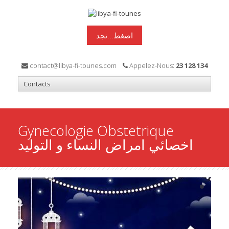
اضغط...تجد
contact@libya-fi-tounes.com
Appelez-Nous:
23 128 134
Gynecologie Obstetrique
اخصائي امراض النساء و التوليد