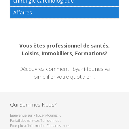
chirurgie carcinologique
Affaires
Vous êtes professionnel de santés,
Loisirs, Immobiliers, Formations?
Découvrez comment libya-fi-tounes va
simplifier votre quotidien .
Qui Sommes Nous?
Bienvenue sur « libya-fi-tounes »,
Portail des services Tunisiennes .
Pour plus d’Information Contactez-nous :