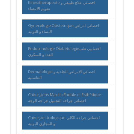
Kinesitherapeute اخصائي علاج طبيعي و
تقويم الاعضاء
Gynecologie Obstetrique اخصائي امراض
النساء و التوليد
Endocrinologie-Diabétologieاخصائيي طب
الغدد و السكري
Dermatologie اخصائي الامراض الجلدية و
التناسلية
Chirurgiens Maxillo Faciale et Esthétique
اخصائي جراحة التجميل جراحة الوجه
Chirurgie Urologique اخصائي جراحة الكلى
و المجاري البولية