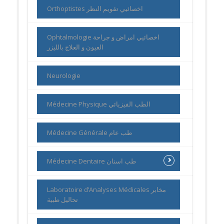
Orthoptistes اخصائيي تقويم النظر
Ophtalmologie اخصائيي امراض و جراحة
العيون و العلاج بالليزر
Neurologie
Médecine Physique الطب الفيزيائي
Médecine Générale طب عام
Médecine Dentaire طب اسنان
Laboratoire d’Analyses Médicales مخابر
تحاليل طبية