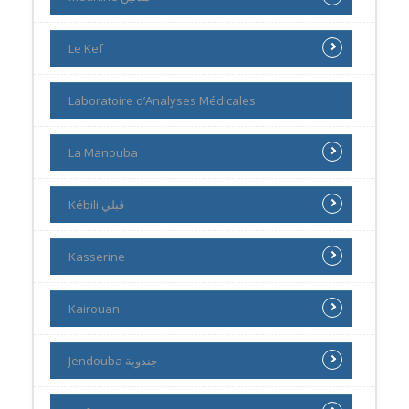
Le Kef
Laboratoire d’Analyses Médicales
La Manouba
Kébili ڨبلي
Kasserine
Kairouan
Jendouba جندوبة