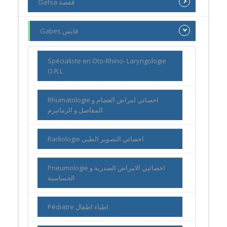
Gafsa قفصة
Gabes قابس
Spécialiste en Oto-Rhino- Laryngologie
O.R.L
Rhumatologie اخصائي امراض العضام و
المفاصل و الرماتيزم
Radiologie اخصائي التصوير الطبي
Pneumologie اخصائيي الامراض الصدرية و
الحساسية
Pédiatre اطباء اطفال