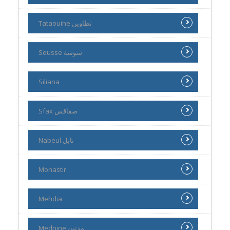
Tataouine تطاوين
Sousse سوسة
Siliana
Sfax صفاقس
Nabeul نابل
Monastir
Mehdia
Mednine مدنين