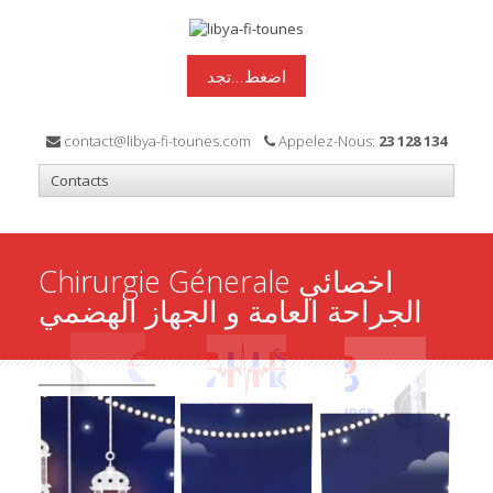
اضغط...تجد
contact@libya-fi-tounes.com
Appelez-Nous:
23 128 134
Chirurgie Génerale اخصائي
الجراحة العامة و الجهاز الهضمي