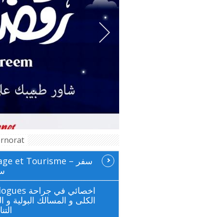
rnorat
ge et Tourisme سفر –
سي
 اخصائي في جراحة
الكلى و المسالك البولية و ال
التن