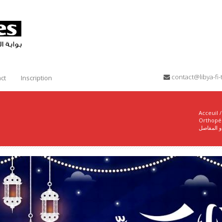
contact@libya-f
ct
Inscription
Acceuil
/
Orthopédique 
و المفاصل