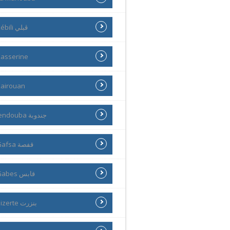
Kébili ڨبلي
asserine
airouan
Jendouba جندوبة
Gafsa قفصة
Gabes قابس
Bizerte بنزرت