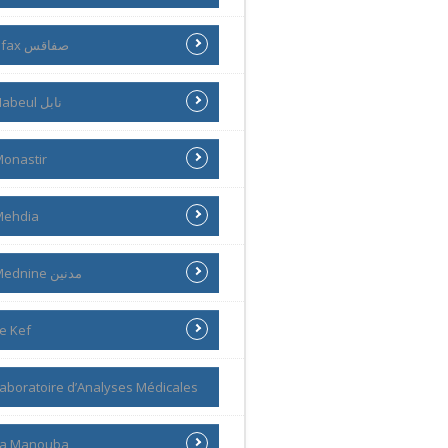
Sfax صفاقس
Nabeul نابل
onastir
Mehdia
Mednine مدنين
e Kef
aboratoire d’Analyses Médicales
La Manouba