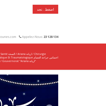
اضغط...تجد
i-tounes.com
Appelez-Nous:
23 128 134
Santé الصحة
/
Ariana اريانة
/
Chirurgie
Et Traumatologique اخصائيي جراحة العضام
/
Gouvernorat "Ariana اريانة"