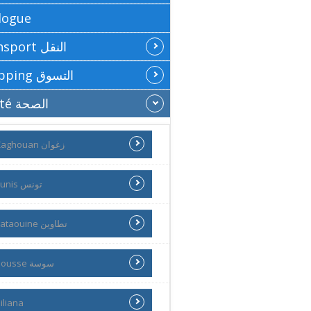
logue
Transport النقل
Shopping التسوق
Santé الصحة
Zaghouan زغوان
Tunis تونس
Tataouine تطاوين
Sousse سوسة
iliana