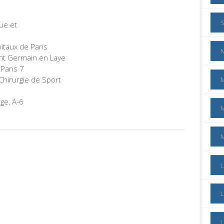
ue et
itaux de Paris
aint Germain en Laye
 Paris 7
Chirurgie de Sport
M
ge, A-6
L
L