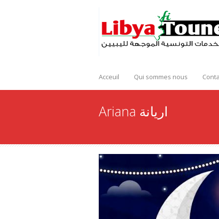
Acceuil
Qui sommes nous
Conta
Ariana اريانة