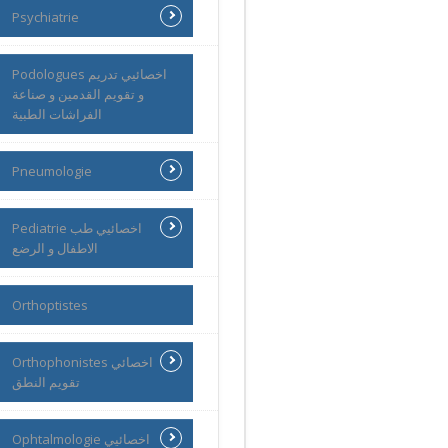
Psychiatrie
Podologues اخصائيي تدريم
و تقويم القدمين و صناعة
الفراشات الطبية
Pneumologie
Pediatrie اخصائيي طب
الاطفال و الرضع
Orthoptistes
Orthophonistes اخصائي
تقويم النطق
Ophtalmologie اخصائيي