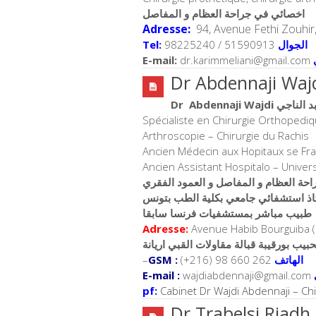
اخصائي في جراحة العظام و المفاصل
Adresse:
94, Avenue Fethi Zouhir,
Tel:
98225240 / 51590913
الجوال
E-mail:
dr.karimmeliani@gmail.com
Dr Abdennaji Wa
Spécialiste en Chirurgie Orthopedi
Arthroscopie – Chirurgie du Rachis
Ancien Médecin aux Hopitaux se Fr
Ancien Assistant Hospitalo – Univers
حة العظام و المفاصل و العمود الفقري
اذ استشفائي جامعي بكلية الطب بتونس
طبيب مباشر بمستشفيات فرنسا سابقا
Adresse:
Avenue Habib Bourguiba (
يب بورقيبة قبالة مقاولات القبي اريانة
–
GSM :
(+216) 98 660 262
الهاتف
E-mail :
wajdiabdennaji@gmail.com
pf:
Cabinet Dr Wajdi Abdennaji – Ch
Dr Trabelsi Riadh