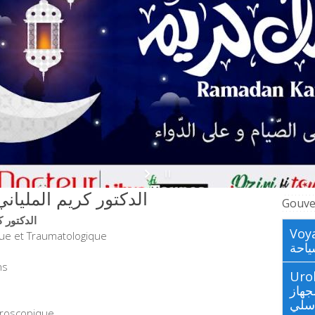
r Meliani Karim الدكتور كريم الملياني
Gouve
الدكتور كريم الم
Voya
que et Traumatologique
احة
ns
Urologues
جهاز
اسلي
throscopique