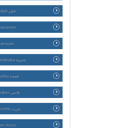
Kébili ڨبلي
asserine
airouan
Jendouba جندوبة
Gafsa قفصة
Gabes قابس
Bizerte بنزرت
en Arous