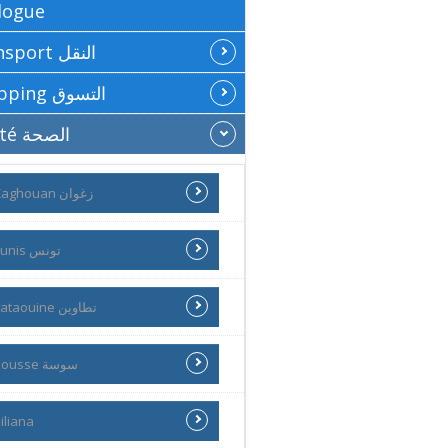
logue
Transport النقل
Shopping التسوق
Santé الصحة
Zaghouan زغوان
Tunis تونس
Tataouine تطاوين
Sousse سوسة
iliana