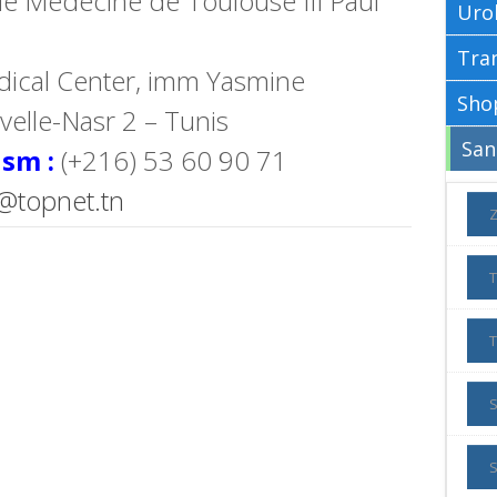
de Médecine de Toulouse III Paul
Uro
cal Center, imm Yasmine
velle-Nasr 2 – Tunis
sm :
(+216) 53 60 90 71
i@topnet.tn
S