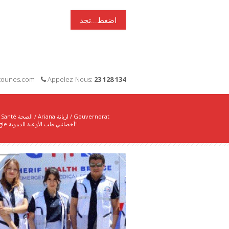
اضغط...تجد
i-tounes.com
Appelez-Nous:
23 128 134
Santé الصحة
/
Ariana اريانة
/
Gouvernorat
"Angiologie أخصائيي طب الأوعية الدموية"