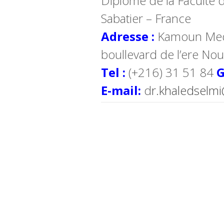
Diplômé de la Faculté 
Sabatier – France
Adresse :
Kamoun Medi
boullevard de l’ere Nou
Tel :
(+216) 31 51 84
G
E-mail:
d
r.khaledselm