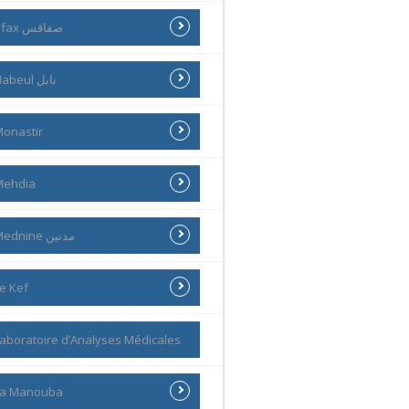
Sfax صفاقس
Nabeul نابل
onastir
Mehdia
Mednine مدنين
e Kef
aboratoire d’Analyses Médicales
La Manouba