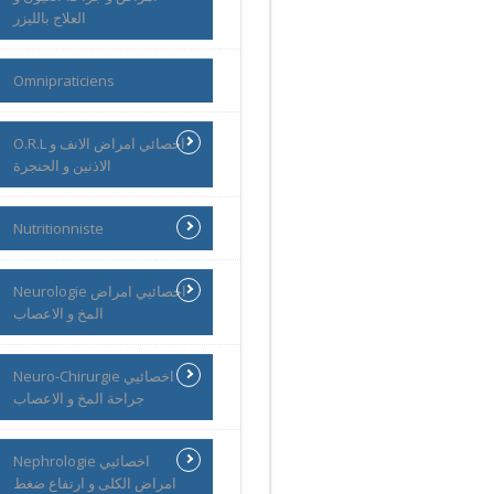
العلاج بالليزر
Omnipraticiens
O.R.L اخصائي امراض الانف و
الاذنين و الحنجرة
Nutritionniste
Neurologie اخصائيي امراض
المخ و الاعصاب
Neuro-Chirurgie اخصائيي
جراحة المخ و الاعصاب
Nephrologie اخصائيي
امراض الكلى و ارتفاع ضغط