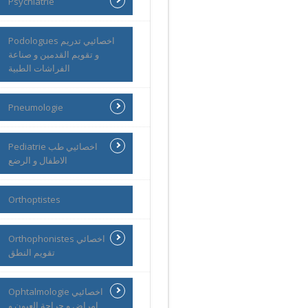
Psychiatrie
Podologues اخصائيي تدريم
و تقويم القدمين و صناعة
الفراشات الطبية
Pneumologie
Pediatrie اخصائيي طب
الاطفال و الرضع
Orthoptistes
Orthophonistes اخصائي
تقويم النطق
Ophtalmologie اخصائيي
امراض و جراحة العيون و