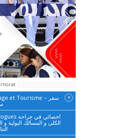
rnorat
ge et Tourisme سفر –
سي
 اخصائي في جراحة
الكلى و المسالك البولية و ال
التن