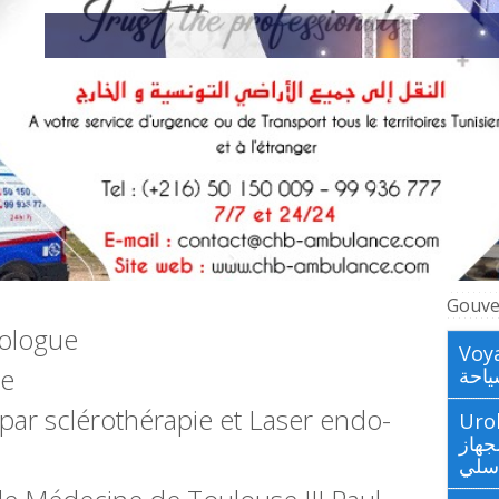
Gouve
bologue
Voya
re
احة
par sclérothérapie et Laser endo-
Urologues
جهاز
اسلي