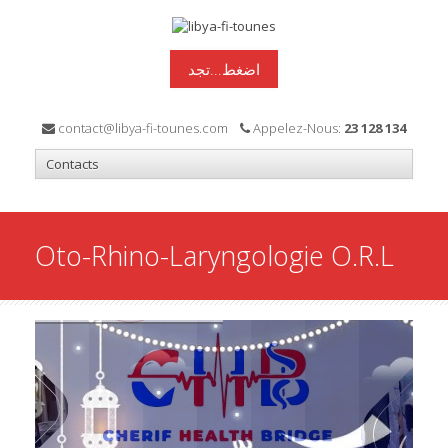
اضغط...تجد
contact@libya-fi-tounes.com
Appelez-Nous:
23 128 134
Oto-Rhino-Laryngologie O.R.L