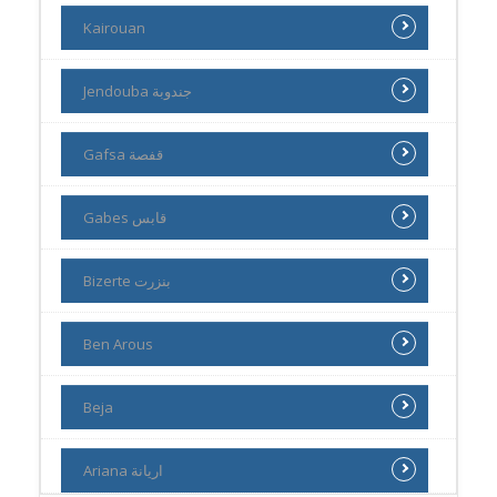
Kairouan
Jendouba جندوبة
Gafsa قفصة
Gabes قابس
Bizerte بنزرت
Ben Arous
Beja
Ariana اريانة