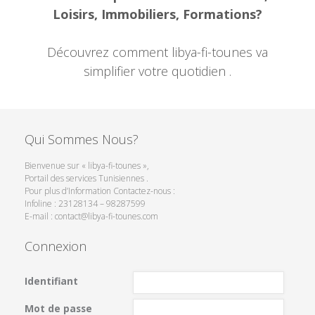
Loisirs, Immobiliers, Formations?
Découvrez comment libya-fi-tounes va
simplifier votre quotidien .
Qui Sommes Nous?
Bienvenue sur « libya-fi-tounes »,
Portail des services Tunisiennes .
Pour plus d’Information Contactez-nous :
Infoline : 23128134 – 98287599
E-mail : contact@libya-fi-tounes.com
Connexion
Identifiant
Mot de passe