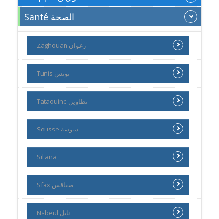
Santé الصحة
Zaghouan زغوان
Tunis تونس
Tataouine تطاوين
Sousse سوسة
Siliana
Sfax صفاقس
Nabeul نابل