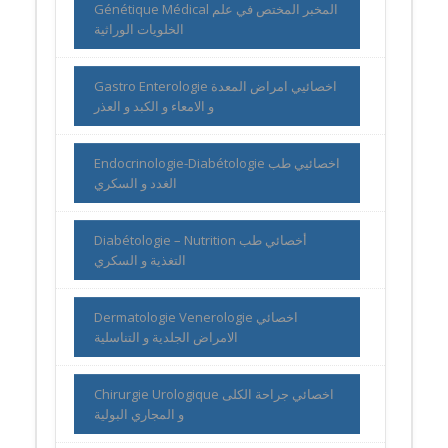
Génétique Médical المخبر المختص في علم
الخلويات الوراثية
Gastro Enterologie اخصائيي امراض المعدة
و الامعاء و الكبد و العذر
Endocrinologie-Diabétologie اخصائيي طب
الغدد و السكري
Diabétologie – Nutrition أخصائي طب
التغذية و السكري
Dermatologie Venerologie اخصائي
الامراض الجلدية و التناسلية
Chirurgie Urologique اخصائي جراحة الكلى
و المجاري البولية