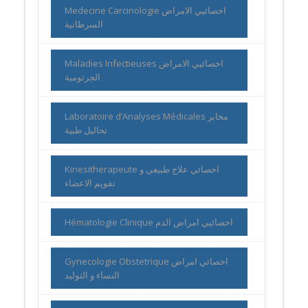
Medecine Carcinologie اخصائيي الامراض
السرطانية
Maladies Infectieuses اخصائيي الامراض
الجرثومية
Laboratoire d’Analyses Médicales مخابر
تحاليل طبية
Kinesitherapeute اخصائي علاج طبيعي و
تقويم الاعضاء
Hématologie Clinique اخصائيي امراض الدم
Gynecologie Obstetrique اخصائي امراض
النساء و التوليد