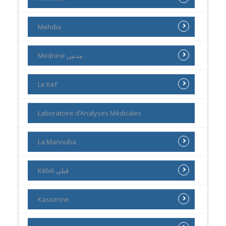
Mehdia
Mednine مدنين
Le Kef
Laboratoire d’Analyses Médicales
La Manouba
Kébili ڨبلي
Kasserine