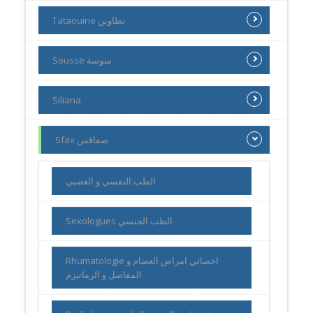
Tataouine تطاوين
Sousse سوسة
Siliana
Sfax صفاقس
الطب النفسي و العصبي
Sexologues الطب الجنسي
Rhumatologie اخصائي امراض العضام و
المفاصل و الرماتيزم