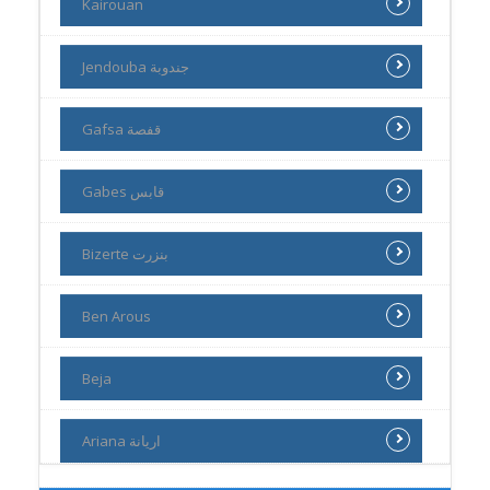
Kairouan
Jendouba جندوبة
Gafsa قفصة
Gabes قابس
Bizerte بنزرت
Ben Arous
Beja
Ariana اريانة