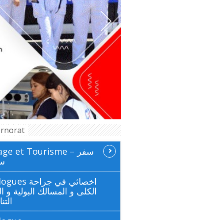
rnorat
ge et Tourisme سفر –
سي
 اخصائي في جراحة
الكلى و المسالك البولية و ال
التن