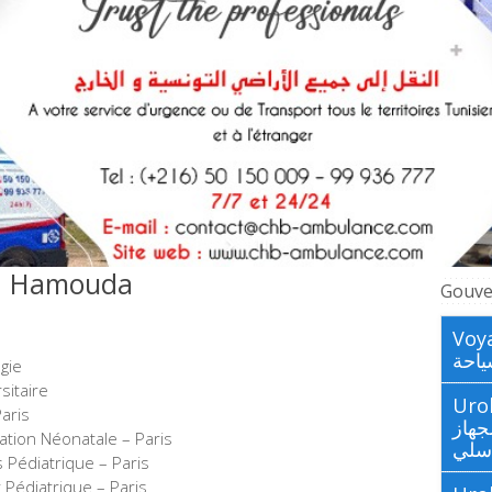
p. Hamouda
Gouve
Voya
احة
gie
sitaire
Urologues
aris
جهاز
tion Néonatale – Paris
اسلي
 Pédiatrique – Paris
 Pédiatrique – Paris