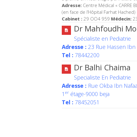
Adresse:
Centre Médical « CARRE B
(en face de l’Hôpital Farhat Hached
Cabinet :
29 OO4 959
Médecin:
23
Dr Mahfoudhi M
Spécialiste en Pediatrie
Adresse :
23 Rue Hassen Ibn
Tel :
78442200
Dr Balhi Chaima
Specialiste En Pediatrie
Adresse :
Rue Okba Ibn Nafa
er
1
étage-9000 beja
Tel :
78452051