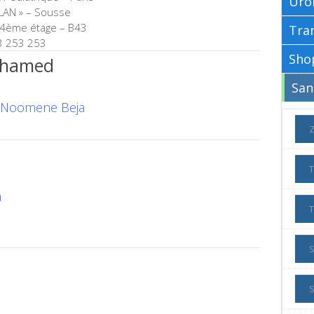
Uro
LAN » – Sousse
) 4ème étage – B43
 253 253
ohamed
 Noomene Beja
a
S