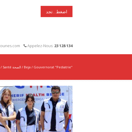
اضغط...تجد
i-tounes.com
Appelez-Nous:
23 128 134
/
Santé الصحة
/
Beja
/
Gouvernorat "Pediatrie"