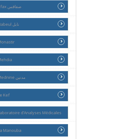
Sfax صفاقس
Nabeul نابل
onastir
Mehdia
Mednine مدنين
e Kef
aboratoire d’Analyses Médicales
La Manouba