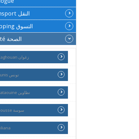
logue
Transport النقل
Shopping التسوق
Santé الصحة
Zaghouan زغوان
Tunis تونس
Tataouine تطاوين
Sousse سوسة
iliana