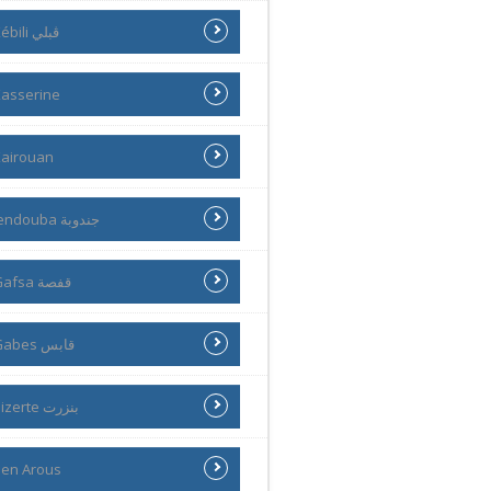
Kébili ڨبلي
asserine
airouan
Jendouba جندوبة
Gafsa قفصة
Gabes قابس
Bizerte بنزرت
en Arous