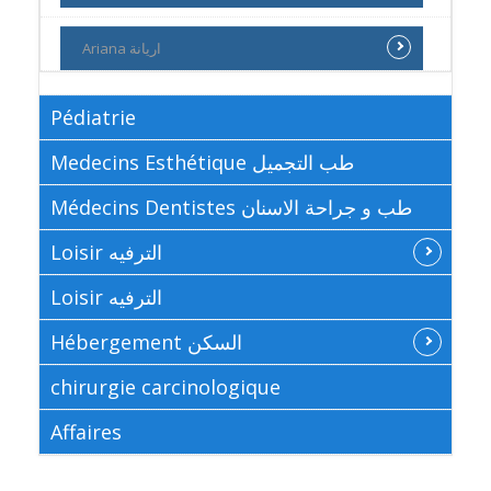
Ariana اريانة
Pédiatrie
Medecins Esthétique طب التجميل
Médecins Dentistes طب و جراحة الاسنان
Loisir الترفيه
Loisir الترفيه
Hébergement السكن
chirurgie carcinologique
Affaires