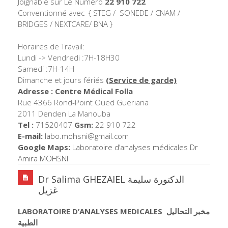
Joignable sur Le Numéro
22 910 722
Conventionné avec { STEG / SONEDE / CNAM /
BRIDGES / NEXTCARE/ BNA }
Horaires de Travail:
Lundi -> Vendredi :7H-18H30
Samedi :7H-14H
Dimanche et jours fériés
(Service de garde)
Adresse : Centre Médical Folla
Rue 4366 Rond-Point Oued Gueriana
2011 Denden La Manouba
Tel :
71520407
Gsm:
22 910 722
E-mail:
labo.mohsni@gmail.com
Google Maps:
Laboratoire d’analyses médicales Dr
Amira MOHSNI
Dr Salima GHEZAIEL الدكتورة سليمة
غزيل
LABORATOIRE D’ANALYSES MEDICALES
مخبر التحاليل
الطبية