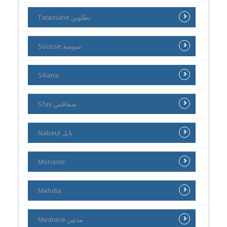
Tataouine تطاوين
Sousse سوسة
Siliana
Sfax صفاقس
Nabeul نابل
Monastir
Mehdia
Mednine مدنين