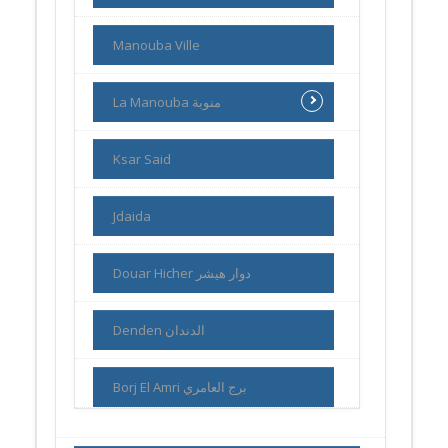
Manouba Ville
La Manouba منوبة
Ksar Said
Jdaida
Douar Hicher دوار هيشر
Denden الدندان
Borj El Amri برج العامري