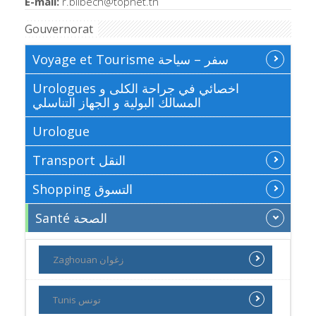
E-mail:
r.blibech@topnet.tn
Gouvernorat
Voyage et Tourisme سفر – سياحة
Urologues اخصائي في جراحة الكلى و
المسالك البولية و الجهاز التناسلي
Urologue
Transport النقل
Shopping التسوق
Santé الصحة
Zaghouan زغوان
Tunis تونس