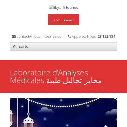
اضغط...تجد
contact@libya-fi-tounes.com
Appelez-Nous:
23 128 134
Laboratoire d’Analyses
Médicales مخابر تحاليل طبية