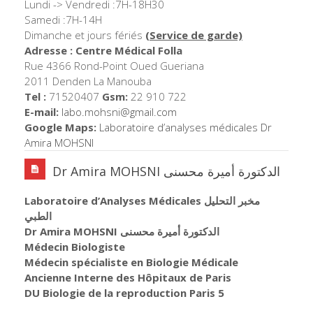
Lundi -> Vendredi :7H-18H30
Samedi :7H-14H
Dimanche et jours fériés
(Service de garde)
Adresse : Centre Médical Folla
Rue 4366 Rond-Point Oued Gueriana
2011 Denden La Manouba
Tel :
71520407
Gsm:
22 910 722
E-mail:
labo.mohsni@gmail.com
Google Maps:
Laboratoire d’analyses médicales Dr
Amira MOHSNI
Dr Amira MOHSNI الدكتورة أميرة محسنى
Laboratoire d’Analyses Médicales مخبر التحليل
الطبي
Dr Amira MOHSNI الدكتورة أميرة محسنى
Médecin Biologiste
Médecin spécialiste en Biologie Médicale
Ancienne Interne des Hôpitaux de Paris
DU Biologie de la reproduction Paris 5