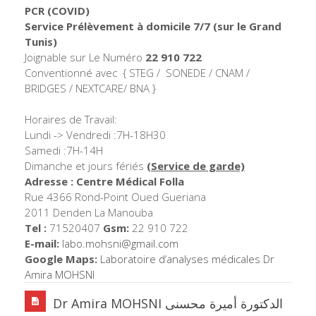
PCR (COVID)
Service Prélèvement à domicile 7/7
(sur le Grand
Tunis)
Joignable sur Le Numéro
22 910 722
Conventionné avec { STEG / SONEDE / CNAM /
BRIDGES / NEXTCARE/ BNA }
Horaires de Travail:
Lundi -> Vendredi :7H-18H30
Samedi :7H-14H
Dimanche et jours fériés
(Service de garde)
Adresse : Centre Médical Folla
Rue 4366 Rond-Point Oued Gueriana
2011 Denden La Manouba
Tel :
71520407
Gsm:
22 910 722
E-mail:
labo.mohsni@gmail.com
Google Maps:
Laboratoire d’analyses médicales Dr
Amira MOHSNI
Dr Amira MOHSNI الدكتورة أميرة محسنى