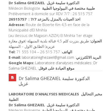
Dr Salima GHEZAIEL
الدكتورة سليمة غزيل
Médecin Biologiste
طبيبة مختصة في البيولوجيا الطبية
Prélèvement à domicile sur RDV 7/7 : 26 515 757
اخذ العينات بالمنزل بالمزعد 7/7 : 26515757
Adresse:
Route de Bizerte Km 4,5 en face de la
Municipalité d’El Mnihla
(au dessus de Magasin AZIZA) El Mnihla 1er étage
العنوان:
طريق بنزرت كلم 4,5 قبالة بلدية المنيهلة (فوق مغازة
عزيزة) الطابق الاول – المنيهلة
Tel:
71 555 104 – 26 515 757 :
الهاتف
E-mail:
laboratoireghezaiel@
gmail.com
:
البريد الالكترزني
Google Maps:
Laboratoire d’analyses médicales: Dr
Salima GHEZAIEL
:
موقع العيادة على قوقل
Dr Salima GHEZAIEL الدكتورة سليمة
غزيل
LABORATOIRE D’ANALYSES MEDICALES
مخبر التحاليل
الطبية
Dr Salima GHEZAIEL
الدكتورة سليمة غزيل
Médecin Biologiste
طبيبة مختصة في البيولوجيا الطبية