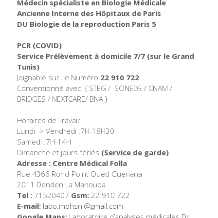
Médecin spécialiste en Biologie Médicale
Ancienne Interne des Hôpitaux de Paris
DU Biologie de la reproduction Paris 5
PCR (COVID)
Service Prélèvement à domicile 7/7
(sur le Grand
Tunis)
Joignable sur Le Numéro
22 910 722
Conventionné avec { STEG / SONEDE / CNAM /
BRIDGES / NEXTCARE/ BNA }
Horaires de Travail:
Lundi -> Vendredi :7H-18H30
Samedi :7H-14H
Dimanche et jours fériés
(Service de garde)
Adresse : Centre Médical Folla
Rue 4366 Rond-Point Oued Gueriana
2011 Denden La Manouba
Tel :
71520407
Gsm:
22 910 722
E-mail:
labo.mohsni@gmail.com
Google Maps:
Laboratoire d’analyses médicales Dr