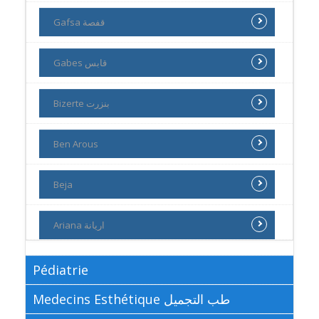
Gafsa قفصة
Gabes قابس
Bizerte بنزرت
Ben Arous
Beja
Ariana اريانة
Pédiatrie
Medecins Esthétique طب التجميل