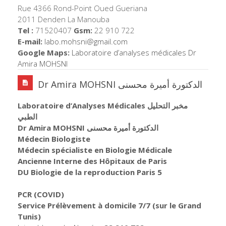
Rue 4366 Rond-Point Oued Gueriana
2011 Denden La Manouba
Tel :
71520407
Gsm:
22 910 722
E-mail:
labo.mohsni@gmail.com
Google Maps:
Laboratoire d’analyses médicales Dr
Amira MOHSNI
Dr Amira MOHSNI الدكتورة أميرة محسنى
Laboratoire d’Analyses Médicales مخبر التحليل
الطبي
Dr Amira MOHSNI الدكتورة أميرة محسنى
Médecin Biologiste
Médecin spécialiste en Biologie Médicale
Ancienne Interne des Hôpitaux de Paris
DU Biologie de la reproduction Paris 5
PCR (COVID)
Service Prélèvement à domicile 7/7
(sur le Grand
Tunis)