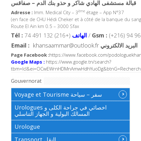
قبالة مستشفى الهادي شاكر و حذو بنك الدم – صفاقس
ème
Adresse :
Imm. Medical City – 3
étage – App N°37
(en face de CHU Hédi Cheker et à côté de la banque du sang
Route El Ain km 0.5 – 3000 Sfax
Tél :
الهاتف
(+216) 74 491 132 /
Gsm :
(+216) 94 9
Email :
khansaammar@outlook.fr
البريد الالكتروني
Page Facebook :
https://www.facebook.com/podologuekh
Google Maps :
https://www.google.tn/search?
tbm=lcl&ei=OCwEWrnHDMnAmwHdhYuoDg&btnG=Rechercher&q
Gouvernorat
Voyage et Tourisme سفر – سياحة
Urologues اخصائي في جراحة الكلى و
المسالك البولية و الجهاز التناسلي
Urologue
Transport النقل