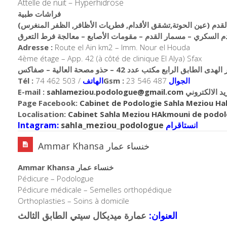
Attelle de nuit – H
yperhidrose
فراشات طبية
 بالقدم (عين الحوتة,تشقق الأقدام, فطريات الأظافر, الظفر المنغرس
لقدم السكري
مسمار القدم –
مقومات الأصابع –
معالجة فرط التعرق
Adresse :
Route el Ain km2 – Imm. Nour el Houda
4ème étage – App. 42 (à côté de clinique El Alya) Sfax
Tél :
74 462 503 /
الهاتف
Gsm :
23 546 487
الجوال
E-mail :
sahlameziou.podologue@gmail.com
يد الالكتروني
Page Facebook:
Cabinet de Podologie Sahla Meziou H
Localisation:
Cabinet Sahla Meziou HAkmouni de podol
Intagram:
sahla_meziou_podologue
انستاقرام
Ammar Khansa خنساء عمار
Ammar Khansa خنساء عمار
Pédicure – Podologue
Pédicure médicale – Semelles orthopédique
Orthoplasties – Soins à domicile
العنوان:
عمارة ميديكال سيتي الطابق الثالث