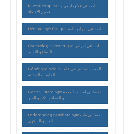
Kinesitherapeute اخصائي علاج طبيعي و
تقويم الاعضاء
Hématologie Clinique اخصائيي امراض الدم
Gynecologie Obstetrique اخصائي امراض
النساء و التوليد
Génétique Médical المخبر المختص في علم
الخلويات الوراثية
Gastro Enterologie اخصائيي امراض المعدة
و الامعاء و الكبد و العذر
Endocrinologie-Diabétologie اخصائيي طب
الغدد و السكري