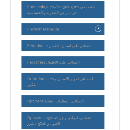
Pneumologues-Allergologues اختصاصي
في امراض الصدرية و الحساسية
Physiotherapeute
Pédodontie اخصائي طب اسنان الاطفال
Pediatries اخصائيي طب الاطفال
Orthodontistes اخصائئي تقويم الاسنان و
الفكين
Opticiens اخصائيي النظارات الطبية
Ophtalmologie اخصائيي امراض و جراحة
العيون و العلاج بالليزر