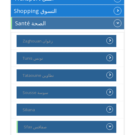
Shopping التسوق
Santé الصحة
Zaghouan زغوان
Tunis تونس
Tataouine تطاوين
Sousse سوسة
Siliana
Sfax صفاقس