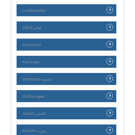
La Manouba
Kébili ڨبلي
Kasserine
Kairouan
Jendouba جندوبة
Gafsa قفصة
Gabes قابس
Bizerte بنزرت