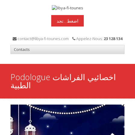
اضغط...تجد
contact@libya-fi-tounes.com
Appelez-Nous:
23 128 134
Podologue اخصائيي الفراشات
الطبية