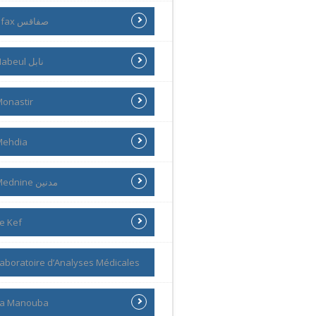
Sfax صفاقس
Nabeul نابل
onastir
Mehdia
Mednine مدنين
e Kef
aboratoire d’Analyses Médicales
La Manouba