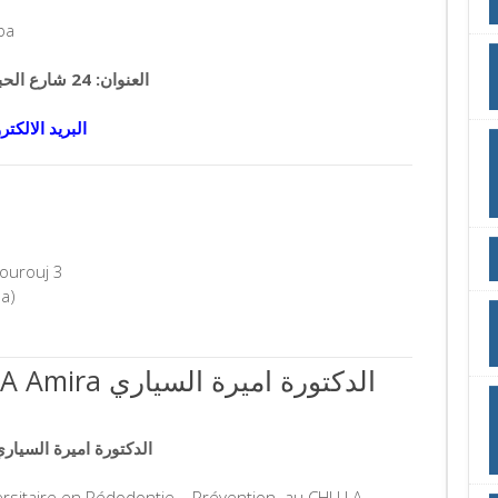
ba
العنوان: 24 شارع الحبيب بورقيبة – حمام الانف – 2050 تونس
البريد الالكتر
ourouj 3
a)
الدكتورة اميرة 
الدكتورة اميرة السيا
ersitaire en Pédodontie – Prévention au CHU LA