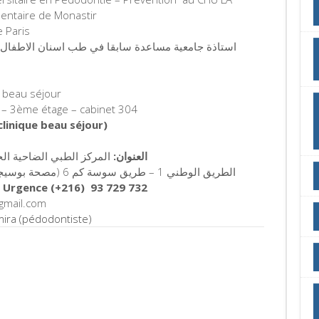
Dentaire de Monastir
 Paris
استاذة جامعية مساعدة سابقا في طب اسنان الاطفال و 
e beau séjour
 – 3ème étage – cabinet 304
clinique beau séjour)
العنوان:
المركز الطبي الضاحية الجنو
الطريق الوطني 1 – طريق سوسة كم 6 (مصحة بوسيجور) – 2033 مقرين – بن عروس – تونس
2 Urgence (+216) 93 729 732
gmail.com
ira (pédodontiste)