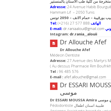
متخرجة من كلية طب الاسنان بالمنستير
Adresse:
24 Avenue Habib Bourgui
Hammam Lif – 2050 Tunis
Tel:
(+216) 27 577 888
الهاتف
E-mail:
dr.raniaaloui@gmail.com
وني
Intagram:
dr.rania__alouii
Dr Allouche Afef
Dr Allouche Afef
Médecin Dentiste
Adresse:
27.Avenue des Martyrs M
( Au dessus Pharmacie Rim Boufrikh
Tel :
96 485 576
E-mail :
afef.allouche@gmail.com
Dr ESSARI MOUSSA Amira السياري
موسى
Dr ESSARI MOUSSA Amira
ري موسى
Pédodontiste طبيبة اسنان اطفال
Ancienne Assistante hospitalo-univ