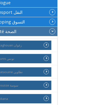
logue
Transport النقل
Shopping التسوق
Santé الصحة
Zaghouan زغوان
Tunis تونس
Tataouine تطاوين
Sousse سوسة
iliana