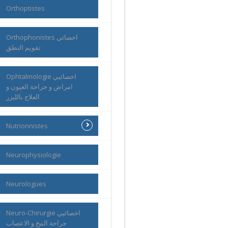
Orthoptistes
Orthophonistes اخصائي
تقويم النطق
Ophtalmologie اخصائيي
امراض و جراحة العيون و
العلاج بالليزر
Nutrionnistes
Neurophysiologie
Neurologues
Neuro-Chirurgie اخصائيي
جراحة المخ و الاعصاب