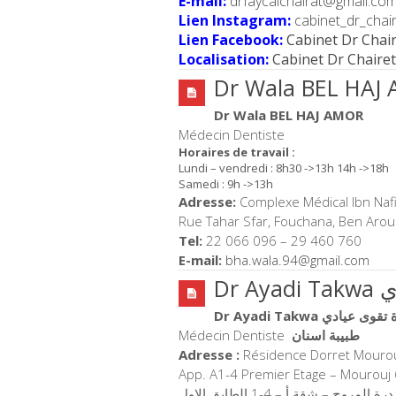
E-mail:
drfaycalchairat@gmail.co
Lien Instagram:
cabinet_dr_chair
Lien Facebook:
Cabinet Dr Chai
Localisation:
Cabinet Dr Chairet
Dr Wala BEL HAJ
Dr Wala BEL HAJ AMOR
Médecin Dentiste
Horaires de travail :
Lundi – vendredi : 8h30 ->13h 14h ->18h
Samedi : 9h ->13h
Adresse:
Complexe Médical Ibn Nafi
Rue Tahar Sfar, Fouchana, Ben Arou
Tel:
22 066 096 – 29 460 760
E-mail:
bha.wala.94@gmail.com
Dr
Dr Ayadi Takwa  عيادي
Médecin Dentiste
طبيبة اسنان
Adresse :
Résidence Dorret Mouro
App. A1-4 Premier Etage – Mourouj
لمروج – شقة أ – 4-1 الطابق الاول