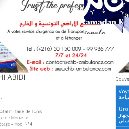
I ABIDI
Gouve
Voya
احة
te
Urologues
tal militaire de Tunis
جهاز
ire de Monastir
اسلي
étage – App. N°4