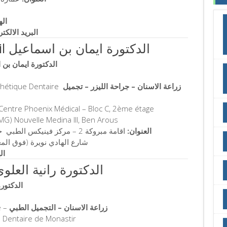
اله
البريد الالكت
Dr Imen Ben Ismail الدكتورة ايمان بن اسماعيل
الدكتورة ايمان بن
sthétique Dentaire
زراعة الاسنان – جراحة الليزر – تجميل
Centre Phoenix Médical – Bloc C, 2ème étage
G) Nouvelle Medina III, Ben Arous
العنوان:
اقامة مبروكة 2 – مركز فينيكس الطبي جناح س – الطابق الثاني – شقة عدد 2-1
شارع الهادي نويرة (فوق المعازة ال
ال
r RANIA ALOUI الدكتورة رانية العلوي
الدكتورة راني
e –
زراعة الاسنان – التجميل الطبي
 Dentaire de Monastir