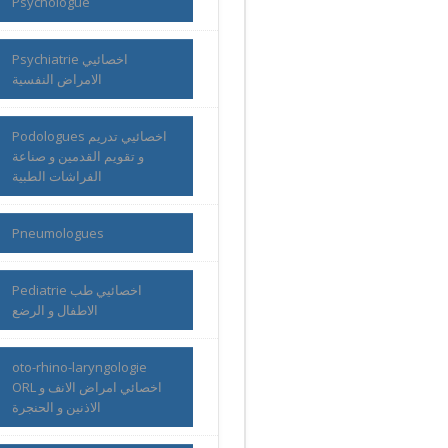
Psychologue
Psychiatrie اخصائيي
الامراض النفسية
Podologues اخصائيي تدريم
و تقويم القدمين و صناعة
الفراشات الطبية
Pneumologues
Pediatrie اخصائيي طب
الاطفال و الرضع
oto-rhino-laryngologie
ORL اخصائي امراض الانف و
الاذنين و الحنجرة