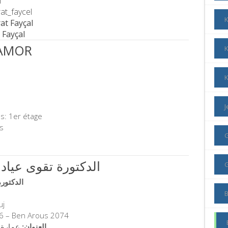
m
at_faycel
rat Fayçal
 Fayçal
 AMOR
K
K
s: 1er étage
s
 Ayadi Takwa الدكتورة تقوى عيادي
الدكتورة تقوى
uj
 6 – Ben Arous 2074
العنوان:
عمارة درة ا