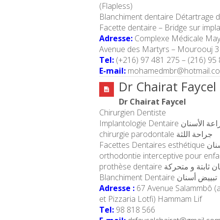
(Flapless)
Blanchiment dentaire Détartrage de
Facette dentaire – Bridge sur impl
Adresse:
Complexe Médicale May
Avenue des Martyrs – Mouroouj 3
Tel:
(+216) 97 481 275 – (216) 95
E-mail:
mohamedmbr@hotmail.c
Dr Chairat Faycel
Dr Chairat Faycel
Chirurgien Dentiste
Implantologie Dentaire  الأسنان
chirurgie parodontale جراحة اللثة
Facettes
prothèse dentaire  و متحركة
Blanchiment Dentaire تبييض أسنان
Adresse :
67 Avenue Salammbô (a
et Pizzaria Lotfi) Hammam Lif
Tel:
98 818 566