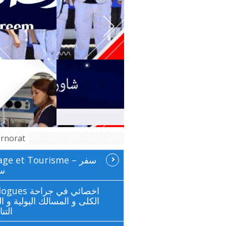
rnorat
ge et Tourisme سفر –
سي
 اخصائي في جراحة
الكلى و المسالك البولية و ال
التن