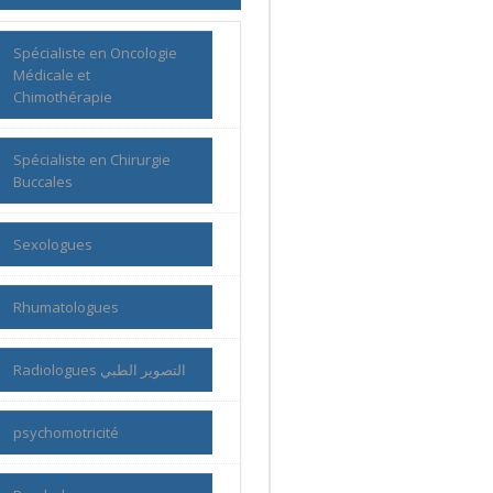
Spécialiste en Oncologie
Médicale et
Chimothérapie
Spécialiste en Chirurgie
Buccales
Sexologues
Rhumatologues
Radiologues التصوير الطبي
psychomotricité