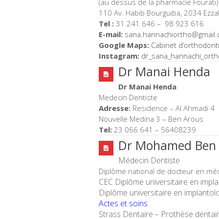
(au dessus de la pharmacie Fourati)
110 Av. Habib Bourguiba, 2034 Ezza
Tel :
31 241 646 – 98 923 616
E-mail:
sana.hannachiortho@
gmail
Google Maps:
Cabinet d’orthodont
Instagram:
dr_sana_hannachi_
orth
Dr Manai Henda
Dr Manai
Henda
Medecin Dentiste
Adresse:
Residence – Al Ahmadi 4
Nouvelle Medina 3 – Ben Arous
Tel:
23 066 641 – 56408239
Dr Mohamed Ben
Médecin Dentiste
Diplôme national de docteur en mé
CEC Diplôme universitaire en imp
Diplôme universitaire en implantol
Actes et soins
Strass Dentaire – Prothèse dentair