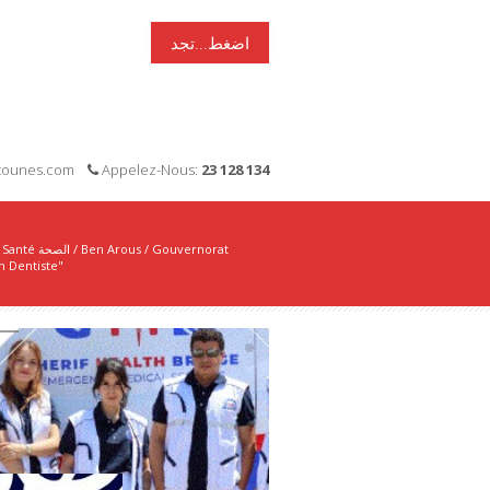
اضغط...تجد
i-tounes.com
Appelez-Nous:
23 128 134
Santé الصحة
/
Ben Arous
/
Gouvernorat
 Dentiste"