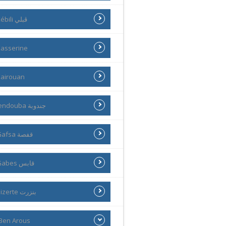
Kébili ڨبلي
asserine
airouan
Jendouba جندوبة
Gafsa قفصة
Gabes قابس
Bizerte بنزرت
Ben Arous