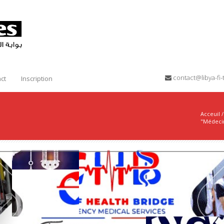
contact@libya-f
ct
Inscription
Acceuil
/
"Médecin