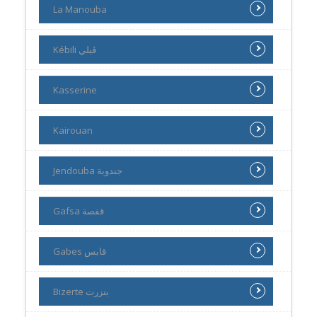
La Manouba
Kébili ڨبلي
Kasserine
Kairouan
Jendouba جندوبة
Gafsa قفصة
Gabes قابس
Bizerte بنزرت