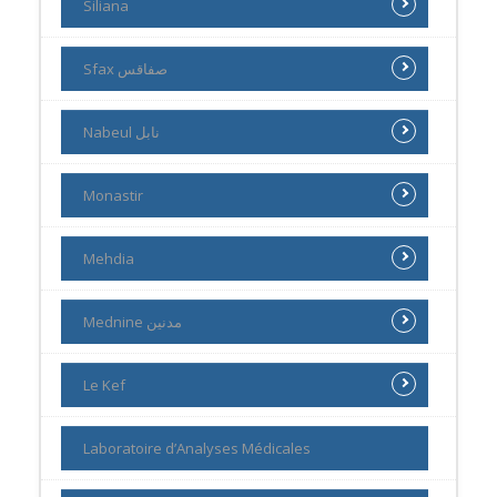
Siliana
Sfax صفاقس
Nabeul نابل
Monastir
Mehdia
Mednine مدنين
Le Kef
Laboratoire d’Analyses Médicales