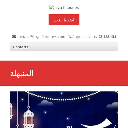
اضغط...تجد
contact@libya-fi-tounes.com
Appelez-Nous:
23 128 134
المنيهلة