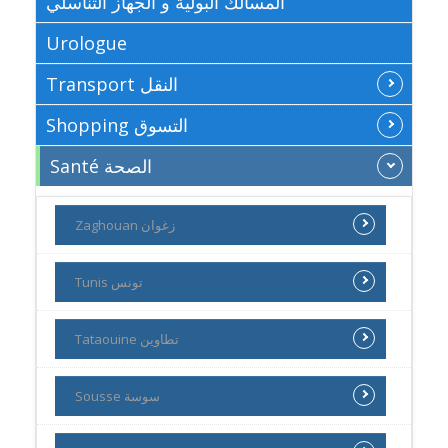
المسالك البولية و الجهاز التناسلي
Urologue
Transport النقل
Shopping التسوق
Santé الصحة
Zaghouan زغوان
Tunis تونس
Tataouine تطاوين
Sousse سوسة