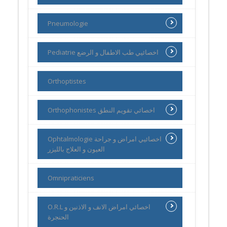
Pneumologie
Pediatrie اخصائيي طب الاطفال و الرضع
Orthoptistes
Orthophonistes اخصائي تقويم النطق
Ophtalmologie اخصائيي امراض و جراحة
العيون و العلاج بالليزر
Omnipraticiens
O.R.L اخصائي امراض الانف و الاذنين و
الحنجرة