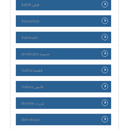
Kébili ڨبلي
Kasserine
Kairouan
Jendouba جندوبة
Gafsa قفصة
Gabes قابس
Bizerte بنزرت
Ben Arous