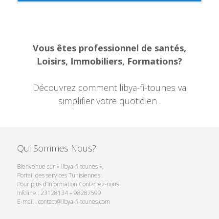
Vous êtes professionnel de santés,
Loisirs, Immobiliers, Formations?
Découvrez comment libya-fi-tounes va
simplifier votre quotidien .
Qui Sommes Nous?
Bienvenue sur « libya-fi-tounes »,
Portail des services Tunisiennes .
Pour plus d’Information Contactez-nous :
Infoline : 23128134 – 98287599
E-mail : contact@libya-fi-tounes.com