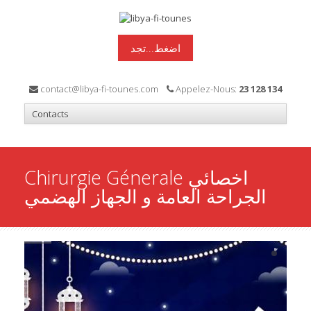
اضغط...تجد
contact@libya-fi-tounes.com
Appelez-Nous:
23 128 134
Chirurgie Génerale اخصائي
الجراحة العامة و الجهاز الهضمي