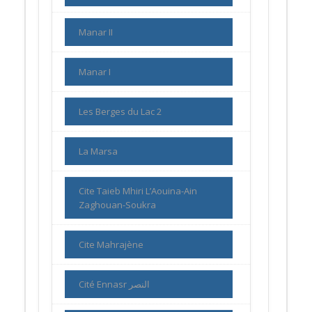
Manar II
Manar I
Les Berges du Lac 2
La Marsa
Cite Taieb Mhiri L’Aouina-Ain
Zaghouan-Soukra
Cite Mahrajène
Cité Ennasr النصر