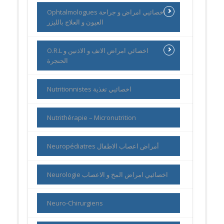
Ophtalmologues اخصائيي امراض و جراحة
العيون و العلاج بالليزر
O.R.L اخصائي امراض الانف و الاذنين و
الحنجرة
Nutritionnistes اخصائيي تغذية
Nutrithérapie – Micronutrition
Neuropédiatres أمراض اعصاب الاطفال
Neurologie اخصائيي امراض المخ و الاعصاب
Neuro-Chirurgiens