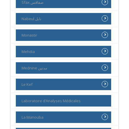
Sfax صفاقس
Nabeul نابل
Monastir
Mehdia
Mednine مدنين
Le Kef
Laboratoire d’Analyses Médicales
La Manouba