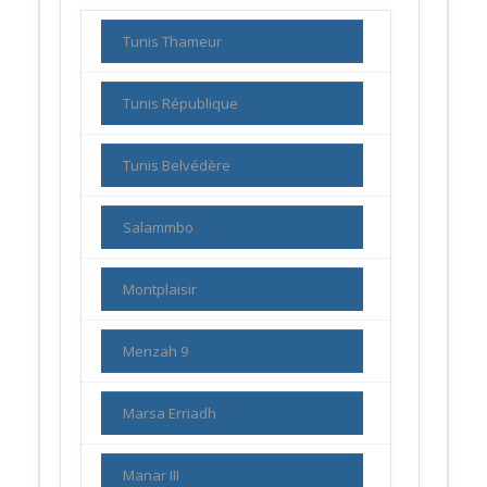
Tunis Thameur
Tunis République
Tunis Belvédère
Salammbo
Montplaisir
Menzah 9
Marsa Erriadh
Manar III