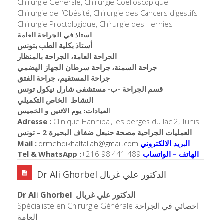
Chirurgie Générale, Chirurgie Coelioscopique
Chirurgie de l’Obésité, Chirurgie des Cancers digestifs
Chirurgie Proctologique, Chirurgie des Hernies
استاذ في الجراحة العامة
أستاذ بكلية الطب بتونس
الجراحة العامة، الجراحة بالمنظار
جراحة السمنة، جراحة سرطان الجهاز الهضمي
جراحة المستقيم، جراحة الفتق
قسم الجراحة -ب- مستشفى شارل نيكول تونس
النشاط الخاص التكميلي
العيادات: يوم الاثنين و الخميس
Adresse :
Clinique Hannibal, les berges du lac 2, Tunis
العمليات الجراحية مصحة حنبعل ضفاف البحيرة 2 – تونس
Mail :
drmehdikhalfallah@gmail.com
البريد الالكتروني
Tel & WhatsApp :
+216 98 441 489
الهاتف – الواتساب
Dr Ali Ghorbel الدكتور علي غربال
Dr Ali Ghorbel الدكتور علي غربال
Spécialiste en Chirurgie Générale اخصائي في الجراحة
العامة