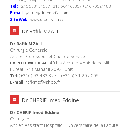
Tel :
+216 58315458 / +216 56446336 / +216 70621188
E-mail :
yacine@drbensafta.com
Site Web :
www.drbensafta.com
Dr Rafik MZALI
Dr Rafik MZALI
Chirurgie Générale
Ancien Professeur et Chef de Service
Le POLE MEDICAL:
40 bis Avenue Mohieddine Klibi
Bureau N°3 Manar II 2092 Tunis
Tel:
(+216) 92 482 327 – (+216) 31 207 009
E-mail:
rafikmz@yahoo.fr
Dr CHERIF Imed Eddine
Dr CHERIF Imed Eddine
Chirurgien
Ancien Assistant Hospitalo – Universitaire de la Faculte