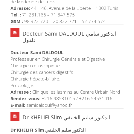
de Medecine de Tunis
Adresse:
44 – 46, Avenue de la Liberte – 1002 Tunis
Tel. :
71 281.166 – 71 847.575
GSM :
98 322 720 – 20 322 721 – 52 774 574
Docteur Sami DALDOUL الدكتور سامي
دلدول
Docteur Sami DALDOUL
Professeur en Chirurgie Générale et Digestive
Chirurgie cœlioscopique.
Chirurgie des cancers digestifs
Chirurgie hépato-biliaire.
Proctologie.
Adresse :
Clinique les Jasmins au Centre Urbain Nord
Rendez-vous:
+216 98531015 / +216 54531016
E-mail:
samidaldoul@yahoo.fr
Dr KHELIFI Slim الدكتور سليم الخليفي
Dr KHELIFI Slim الدكتور سليم الخليفي