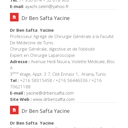
E-mail:
ayachi.selim@yahoo.fr
Dr Ben Safta Yacine
Dr Ben Safta Yacine
Professeur Agrégé de Chirurgie Générale à la Faculté
De Médecine de Tunis
Chirurgie Générale, digestive et de l’obésité
Expert en Chirurgie Laparoscopie
Adresse :
Avenue Hedi Nouira, Violette Médicale, Bloc
A
ème
3
étage, Appt. 3.7, Cité Ennasr 1, Ariana, Tunis
Tel :
+216 58315458 / +216 56446336 / +216
70621188
E-mail :
yacine@drbensafta.com
Site Web :
www.drbensafta.com
Dr Ben Safta Yacine
Dr Ben Safta Yacine