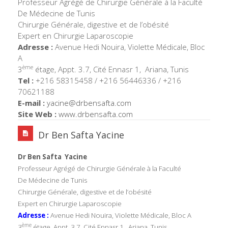
Professeur Agrégé de Chirurgie Générale à la Faculté
De Médecine de Tunis
Chirurgie Générale, digestive et de l’obésité
Expert en Chirurgie Laparoscopie
Adresse :
Avenue Hedi Nouira, Violette Médicale, Bloc
A
ème
3
étage, Appt. 3.7, Cité Ennasr 1, Ariana, Tunis
Tel :
+216 58315458 / +216 56446336 / +216
70621188
E-mail :
yacine@drbensafta.com
Site Web :
www.drbensafta.com
Dr Ben Safta Yacine
Dr Ben Safta Yacine
Professeur Agrégé de Chirurgie Générale à la Faculté
De Médecine de Tunis
Chirurgie Générale, digestive et de l’obésité
Expert en Chirurgie Laparoscopie
Adresse :
Avenue Hedi Nouira, Violette Médicale, Bloc A
ème
3
étage, Appt. 3.7, Cité Ennasr 1, Ariana, Tunis