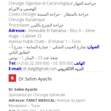
Chirurgie Digestive et Carcinologique جراحىة الجهاز
الهضمي و الاورام
Coelio-chirurgie جراحة بالمنظار – جراحة السمنة
Chirurgie Bariatrique
Proctolazer جراحة الشرج بالليزر
Adresse:
:
Immeuble El Yamama
– Bloc A – 2ème
étage – Cabinet 23
Avenue Habib Chatti – El Manar 1 – Tunis
العنوان:
شارع الحبيب الشكي – عمارة اليمامة – مذرج أ –
الطابق الثاني
شقة عدد 23 – المنار 1 – تونس
Tel:
(+216) 22 359 000 – 55 359 000
الهاتف
E-mail:
dr.dalig@gmail.com
البريد الالكتروني
Dr Selim Ayachi
Dr Selim Ayachi
Spécialiste en Chirurgie Générale
Adresse: TANIT MEDICAL:
Avenue du Japon
Montplaisir – Tunis
Tel:
71 950 874 – 52 678 903