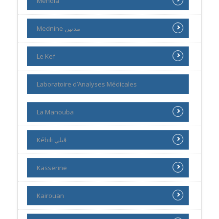
Mehdia
Mednine مدنين
Le Kef
Laboratoire d’Analyses Médicales
La Manouba
Kébili ڨبلي
Kasserine
Kairouan