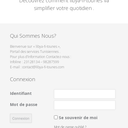
Découvrez comment libya-fi-tounes va
simplifier votre quotidien .
Qui Sommes Nous?
Bienvenue sur « libya-fi-tounes »,
Portail des services Tunisiennes .
Pour plus d’Information Contactez-nous :
Infoline : 23128134 – 98287599
E-mail : contact@libya-fi-tounes.com
Connexion
Identifiant
Mot de passe
Se souvenir de moi
Mot de passe oublié ?