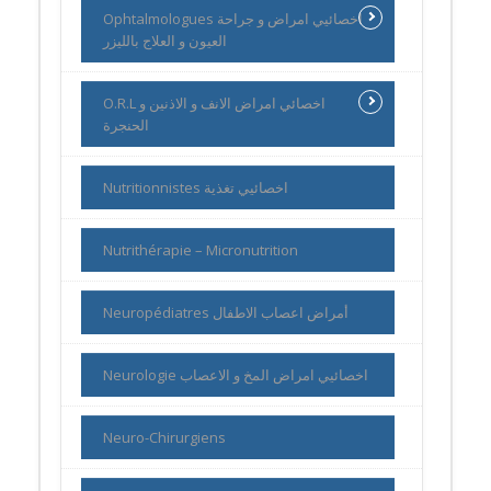
Ophtalmologues اخصائيي امراض و جراحة
العيون و العلاج بالليزر
O.R.L اخصائي امراض الانف و الاذنين و
الحنجرة
Nutritionnistes اخصائيي تغذية
Nutrithérapie – Micronutrition
Neuropédiatres أمراض اعصاب الاطفال
Neurologie اخصائيي امراض المخ و الاعصاب
Neuro-Chirurgiens