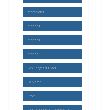
montplaisir
Manar III
Manar II
Manar I
Les Berges du Lac II
La Marsa
Kram
Cité Taieb Mhiri- L’aouina-La