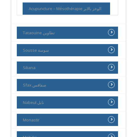
Acupuncture – Mésothérapie الوخز بالابر
Tataouine تطاوين
Sousse سوسة
Siliana
Sfax صفاقس
Nabeul نابل
Monastir