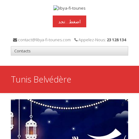
اضغط...تجد
contact@libya-fi-tounes.com
Appelez-Nous:
23 128 134
Tunis Belvédère