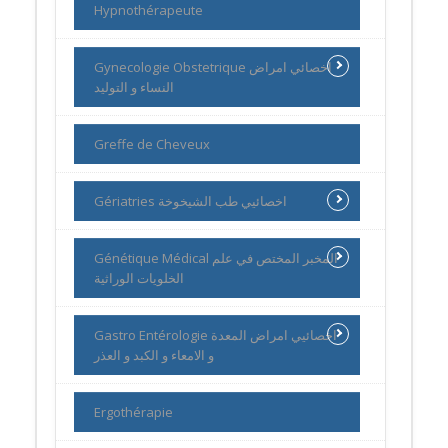
Hypnothérapeute
Gynecologie Obstetrique اخصائي امراض
النساء و التوليد
Greffe de Cheveux
Gériatries اخصائيي طب الشيخوخة
Génétique Médical المخبر المختص في علم
الخلويات الوراثية
Gastro Entérologie اخصائيي امراض المعدة
و الامعاء و الكبد و العذر
Ergothérapie