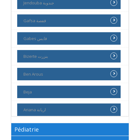
Jendouba جندوبة
Gafsa قفصة
Gabes قابس
Bizerte بنزرت
Ben Arous
Beja
Ariana اريانة
Pédiatrie