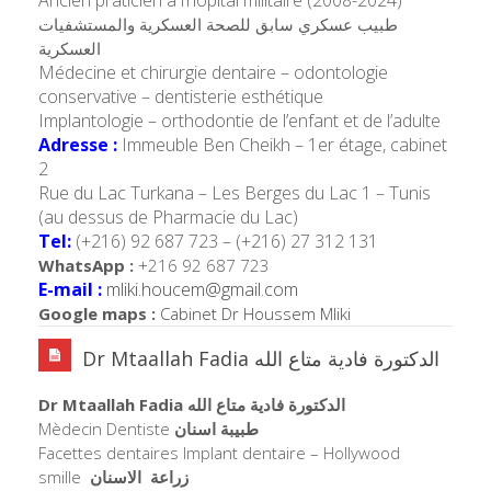
طبيب عسكري سابق للصحة العسكرية والمستشفيات
العسكرية
Médecine et chirurgie dentaire – odontologie
conservative – dentisterie esthétique
Implantologie – orthodontie de l’enfant et de l’adulte
Adresse :
Immeuble Ben Cheikh – 1er étage, cabinet
2
Rue du Lac Turkana – Les Berges du Lac 1 – Tunis
(au dessus de Pharmacie du Lac)
Tel:
(+216) 92 687 723 – (+216) 27 312 131
WhatsApp :
+216 92 687 723
E-mail :
mliki.houcem@gmail.com
Google maps :
Cabinet Dr Houssem Mliki
Dr Mtaallah Fadia الدكتورة فادية متاع الله
Dr Mtaallah Fadia
الدكتورة فادية متاع الله
Mèdecin Dentiste
طبيبة اسنان
Facettes dentaires Implant dentaire – Hollywood
smille
زراعة الاسنان