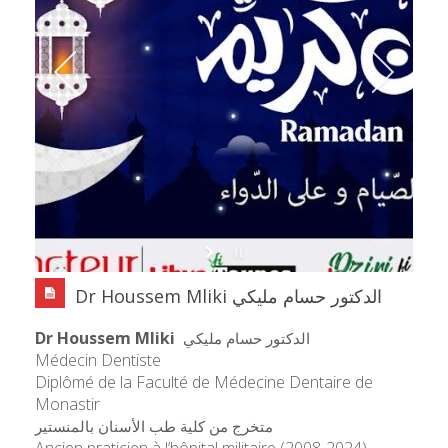
Dr Houssem Mliki الدكتور حسام مليكي
Dr Houssem Mliki
الدكتور حسام مليكي
Médecin Dentiste
Diplômé de la Faculté de Médecine Dentaire de
Monastir
متخرج من كلية طب الأسنان بالمنستير
Ancien praticien à l’hôpital militaire (2008-2024)