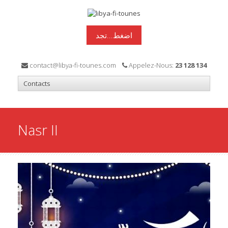
اضغط...تجد
contact@libya-fi-tounes.com
Appelez-Nous:
23 128 134
Nasr II