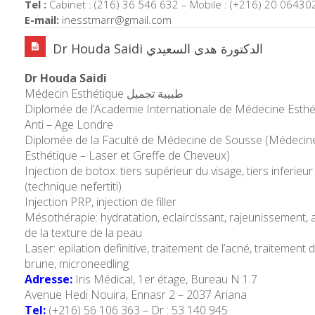
Tel :
Cabinet : (216) 36 546 632 – Mobile : (+216) 20 06430
E-mail:
inesstmarr@gmail.com
Dr Houda Saidi الدكتورة هدى السعيدي
Dr Houda Saidi
Médecin Esthétique طبيبة تجميل
Diplomée de l’Academie Internationale de Médecine Esthé
Anti – Age Londre
Diplomée de la Faculté de Médecine de Sousse (Médecin
Esthétique – Laser et Greffe de Cheveux)
Injection de botox: tiers supérieur du visage, tiers inferieur
(technique nefertiti)
Injection PRP, injection de filler
Mésothérapie: hydratation, eclaircissant, rajeunissement, 
de la texture de la peau
Laser: epilation definitive, traitement de l’acné, traitement 
brune, microneedling
Adresse:
Iris Médical, 1er étage, Bureau N 1.7
Avenue Hedi Nouira, Ennasr 2 – 2037 Ariana
Tel:
(+216) 56 106 363 – Dr : 53 140 945