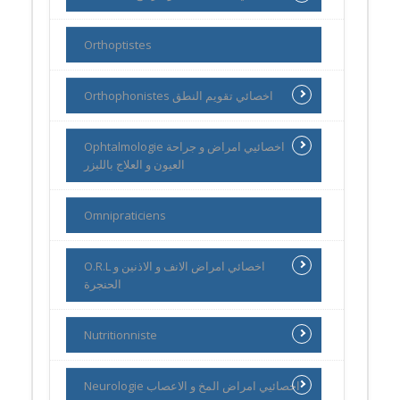
Orthoptistes
Orthophonistes اخصائي تقويم النطق
Ophtalmologie اخصائيي امراض و جراحة
العيون و العلاج بالليزر
Omnipraticiens
O.R.L اخصائي امراض الانف و الاذنين و
الحنجرة
Nutritionniste
Neurologie اخصائيي امراض المخ و الاعصاب