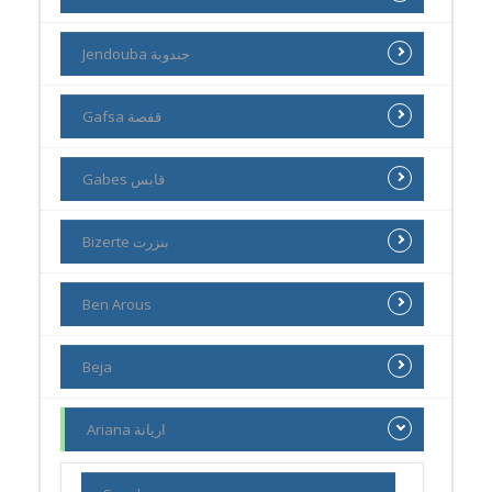
Jendouba جندوبة
Gafsa قفصة
Gabes قابس
Bizerte بنزرت
Ben Arous
Beja
Ariana اريانة