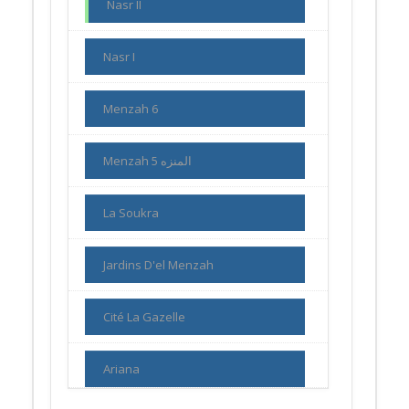
Nasr II
Nasr I
Menzah 6
Menzah 5 المنزه
La Soukra
Jardins D'el Menzah
Cité La Gazelle
Ariana