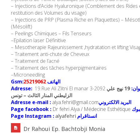
– Injections d’Acide Hyaluronique (Comblement des Rides 
restitution des Volumes du visage)
– Injections de PRP (Plasma Riche en Plaquettes) – Méso
(Mésolift)
– Peelings Chimiques – Fils Tenseurs
–Epilation laser Définitive
– Mesotherapie Rajeunissement ,hydratation et lifting Visa
– Traitement anti-chute de Cheveux
– Traitement de l’acné
– Traitement des tâches hyperpigmentaires
–Microneedling
Gsm:
25219062
الهاتف
Adresse:
19.Rue Ali Zlitni El manar 3-2092
19 نهج علي
نوان
الزليطني المنار الثالث – تونس
Adresse e-mail :
alya.fehri@gmail.com
البريد الالكتروني
Page facebook :
Dr fehri Alya / Médecine Esthétique
بوك
Page Instagram :
alyafehri
انستاقرام
Dr Rahoui Ep. Bachtobji Monia