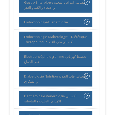
Gastro Enterologie اخصائيي امراض المعدة
و الامعاء و الكبد و العذر
Endocrinologie-Diabétologie
Endocrinologie Diabetologie – Diététique
Therapeutique أخصائي طب الغدد
Electroencéphalogramme تخطيط كهربائي
على الدماغ
Diabetologie Nutrition أخصائي طب التغذية
و السكري
Dermatologie Venerologie أخصائي
الامراض الجلدية و التناسلية