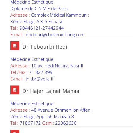
Médecine Esthétique
Diplomé de C.N.M.E de Paris
Adresse :
Complex Médical Kammoun :
3ème Etage, A.3-5 Ennasr
Tel :
98446121-27442944
E-mail :
docteur@cheveux-lifting.com
Dr Tebourbi Hedi
Médecine Esthétique
Adresse :
10 av. Hédi Nouira, Nasr II
Tel /Fax :
71 827 399
E-mail :
jh.tbr@voila.fr
Dr Hajer Lajnef Manaa
Médecine Esthétique
Adresse :
48 Avenue Othmen Ibn Affen,
2ème Etage, Appt.56-Menzah 8
Tel :
71867172
Gsm :
23363630