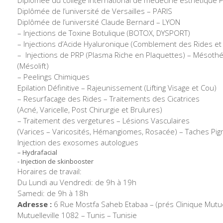
Diplômée de l’université de Versailles – PARIS
Diplômée de l’université Claude Bernard – LYON
– Injections de Toxine Botulique (BOTOX, DYSPORT)
– Injections d’Acide Hyaluronique (Comblement des Rides e
– Injections de PRP (Plasma Riche en Plaquettes) – Mésoth
(Mésolift)
– Peelings Chimiques
Epilation Définitive – Rajeunissement (Lifting Visage et Cou)
– Resurfacage des Rides – Traitements des Cicatrices
(Acné, Varicelle, Post Chirurgie et Brulures)
– Traitement des vergetures – Lésions Vasculaires
(Varices – Varicosités, Hémangiomes, Rosacée) – Taches Pi
Injection des exosomes autologues
– Hydrafacial
⁠- Injection de skinbooster
Horaires de travail:
Du Lundi au Vendredi: de 9h à 19h
Samedi: de 9h à 18h
Adresse :
6 Rue Mostfa Saheb Etabaa – (prés Clinique Mutuel
Mutuelleville 1082 – Tunis – Tunisie