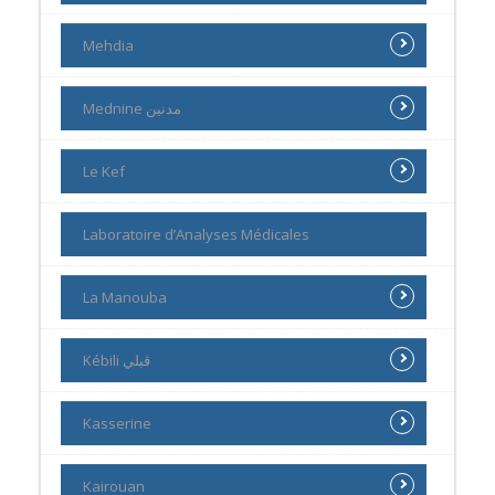
Mehdia
Mednine مدنين
Le Kef
Laboratoire d’Analyses Médicales
La Manouba
Kébili ڨبلي
Kasserine
Kairouan