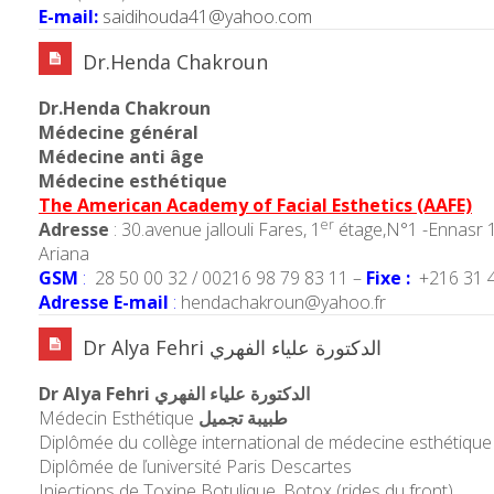
E-mail:
saidihouda41@yahoo.com
Dr.Henda Chakroun
Dr.Henda Chakroun
Médecine général
Médecine anti âge
Médecine esthétique
The American Academy of Facial Esthetics (AAFE)
er
Adresse
: 30.avenue jallouli Fares, 1
étage,N°1 -Ennasr 
Ariana
GSM
:
28 50 00 32 / 00216 98 79 83 11 –
Fixe :
+216 31 4
Adresse E-mail
:
hendachakroun@yahoo.fr
Dr Alya Fehri الدكتورة علياء الفهري
Dr Alya Fehri الدكتورة علياء الفهري
Médecin Esthétique
طبيبة تجميل
Diplômée du collège international de médecine esthétique
Diplômée de ľuniversité Paris Descartes
Injections de Toxine Botulique ,Botox (rides du front)