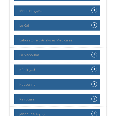
Mednine مدنين
Le Kef
Laboratoire d’Analyses Médicales
La Manouba
Kébili ڨبلي
Kasserine
Kairouan
Jendouba جندوبة