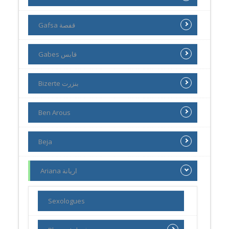
Gafsa قفصة
Gabes قابس
Bizerte بنزرت
Ben Arous
Beja
Ariana اريانة
Sexologues