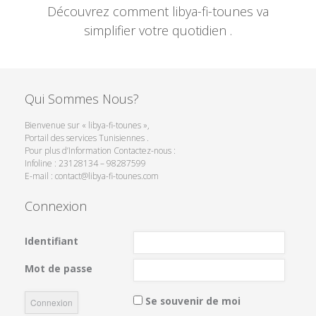
Découvrez comment libya-fi-tounes va
simplifier votre quotidien .
Qui Sommes Nous?
Bienvenue sur « libya-fi-tounes »,
Portail des services Tunisiennes .
Pour plus d’Information Contactez-nous :
Infoline : 23128134 – 98287599
E-mail : contact@libya-fi-tounes.com
Connexion
Identifiant
Mot de passe
Se souvenir de moi