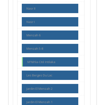
Nasr II
Nasr I
Menzah 6
Menzah 5-8
M'Nihla-Cité Intilaka
Les Berges Du Lac
Jardin El Menzah 2
Jardin El Menzah 1