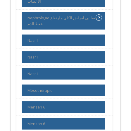
الاعصاب
Nephrologie اخصائيي امراض الكلى و ارتفاع
ضغط الدم
Nasr II
Nasr II
Nasr II
Mésothérapie
Menzah 6
Menzah 6