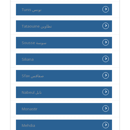
Tunis تونس
Tataouine تطاوين
Sousse سوسة
Siliana
Sfax صفاقس
Nabeul نابل
Monastir
Mehdia