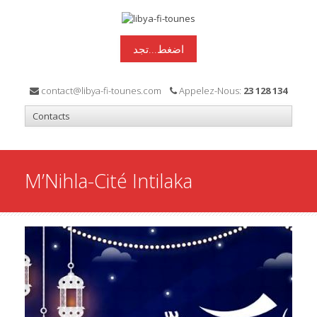
اضغط...تجد
contact@libya-fi-tounes.com
Appelez-Nous:
23 128 134
M’Nihla-Cité Intilaka