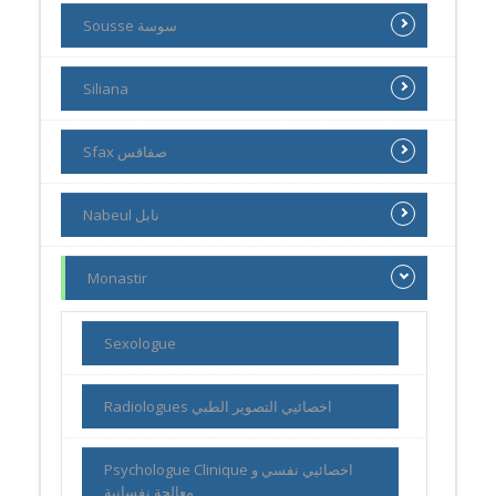
Sousse سوسة
Siliana
Sfax صفاقس
Nabeul نابل
Monastir
Sexologue
Radiologues اخصائيي التصوير الطبي
Psychologue Clinique اخصائيي نفسي و
معالجة نفسانية