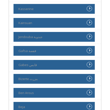
Kasserine
Kairouan
Jendouba جندوبة
Gafsa قفصة
Gabes قابس
Bizerte بنزرت
Ben Arous
Beja