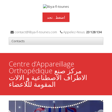
اضغط...تجد
contact@libya-fi-tounes.com
Appelez-Nous:
23 128 134
Centre d’Appareillage
Orthopédique مركز صنع
الاطراف الاصطناعية و الالات
المقومة لللاعضاء