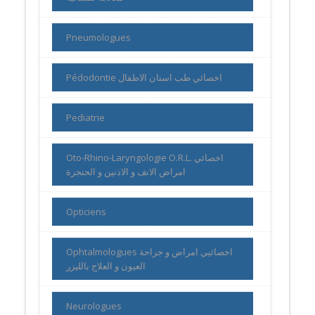
Pneumologues
Pédodontie اخصائي طب اسنان الاطفال
Pediatrie
Oto-Rhino-Laryngologie O.R.L. اخصائي
امراض الانف و الاذنين و الحنجرة
Opticiens
Ophtalmologues اخصائيي امراض و جراحة
العيون و العلاج بالليزر
Neurologues