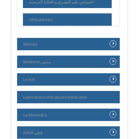
اختصاص علم التشريح و الخلايا المرضية
Ambulances
Mehdia
Mednine مدنين
Le Kef
Laboratoire d’Analyses Médicales
La Manouba
Kébili ڨبلي