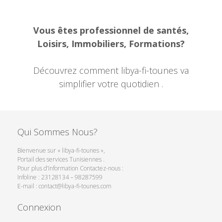
Vous êtes professionnel de santés,
Loisirs, Immobiliers, Formations?
Découvrez comment libya-fi-tounes va
simplifier votre quotidien .
Qui Sommes Nous?
Bienvenue sur « libya-fi-tounes »,
Portail des services Tunisiennes .
Pour plus d’Information Contactez-nous :
Infoline : 23128134 – 98287599
E-mail : contact@libya-fi-tounes.com
Connexion