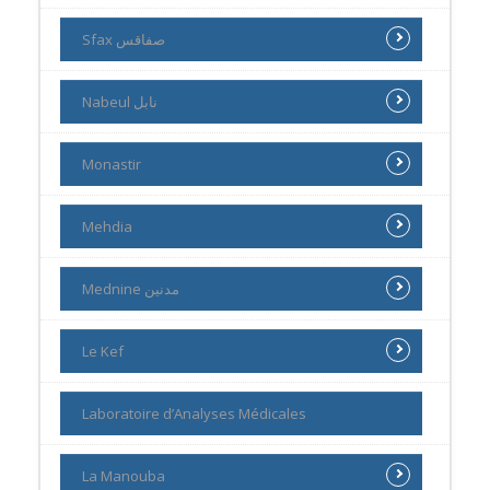
Sfax صفاقس
Nabeul نابل
Monastir
Mehdia
Mednine مدنين
Le Kef
Laboratoire d’Analyses Médicales
La Manouba