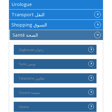
Urologue
Transport النقل
Shopping التسوق
Santé الصحة
Zaghouan زغوان
Tunis تونس
Tataouine تطاوين
Sousse سوسة
Siliana