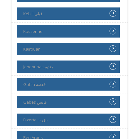
Kébili ڨبلي
Kasserine
Kairouan
Jendouba جندوبة
Gafsa قفصة
Gabes قابس
Bizerte بنزرت
Ben Arous