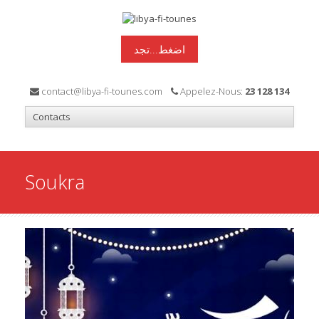
اضغط...تجد
contact@libya-fi-tounes.com
Appelez-Nous:
23 128 134
Soukra