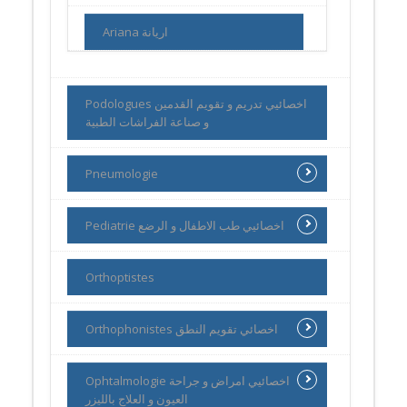
Ariana اريانة
Podologues اخصائيي تدريم و تقويم القدمين
و صناعة الفراشات الطبية
Pneumologie
Pediatrie اخصائيي طب الاطفال و الرضع
Orthoptistes
Orthophonistes اخصائي تقويم النطق
Ophtalmologie اخصائيي امراض و جراحة
العيون و العلاج بالليزر