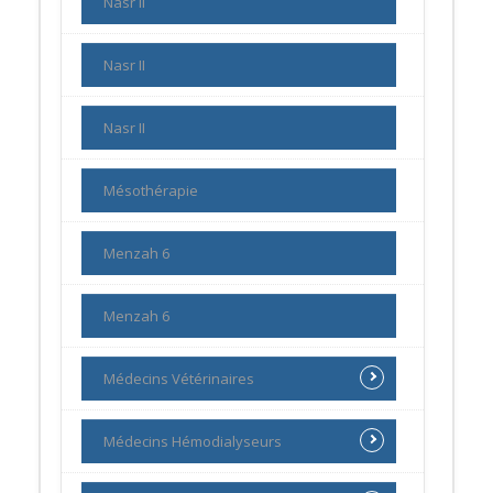
Nasr II
Nasr II
Nasr II
Mésothérapie
Menzah 6
Menzah 6
Médecins Vétérinaires
Médecins Hémodialyseurs