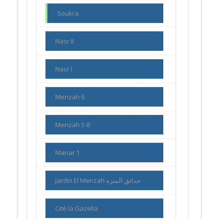
Soukra
Nasr II
Nasr I
Menzah 6
Menzah 5-8
Manar 1
Jardin El Menzah حدائق المنزه
Cité la Gazella