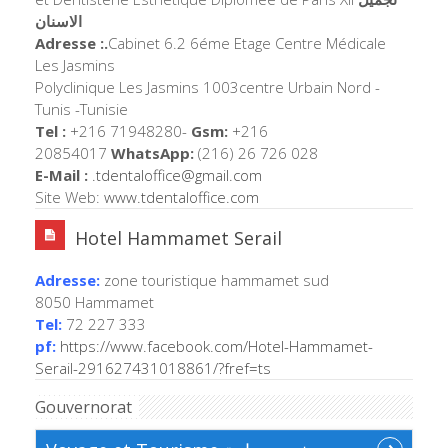
الاسنان
Adresse :.
Cabinet 6.2 6éme Etage Centre Médicale
Les Jasmins
Polyclinique Les Jasmins 1003centre Urbain Nord -
Tunis -Tunisie
Tel :
+216 71948280-
Gsm:
+216
20854017
WhatsApp:
(216) 26 726 028
E-Mail :
.tdentaloffice@gmail.com
Site Web:
www.tdentaloffice.com
Hotel Hammamet Serail
Adresse:
zone touristique hammamet sud
8050 Hammamet
Tel:
72 227 333
pf:
https://www.facebook.com/Hotel-Hammamet-
Serail-291627431018861/?fref=ts
Gouvernorat