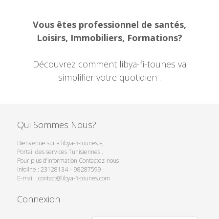
Vous êtes professionnel de santés,
Loisirs, Immobiliers, Formations?
Découvrez comment libya-fi-tounes va
simplifier votre quotidien .
Qui Sommes Nous?
Bienvenue sur « libya-fi-tounes »,
Portail des services Tunisiennes .
Pour plus d’Information Contactez-nous :
Infoline : 23128134 – 98287599
E-mail : contact@libya-fi-tounes.com
Connexion