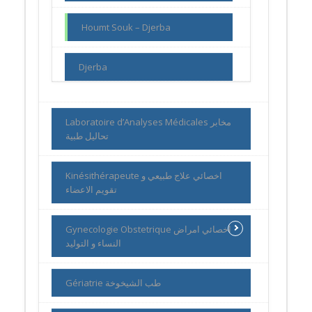
Houmt Souk – Djerba
Djerba
Laboratoire d’Analyses Médicales مخابر
تحاليل طبية
Kinésithérapeute اخصائي علاج طبيعي و
تقويم الاعضاء
Gynecologie Obstetrique اخصائي امراض
النساء و التوليد
Gériatrie طب الشيخوخة