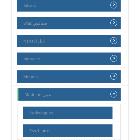
Siliana
Sfax صفاقس
Nabeul نابل
Monastir
Mehdia
Mednine مدنين
Radiologues
Psychiatres