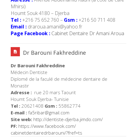
Mhirsi)
Houmt Souk 4180 – Djerba
Tel :
+216 75 652 760 –
Gsm :
+216 50 711 408
Email :
draroua.amani@yahoo.fr
Page Facebook :
Cabinet Dentaire Dr Amani Aroua
Dr Barouni Fakhreddine
Dr Barouni Fakhreddine
Médecin Dentiste
Diplomé de la faculé de médecine dentaire de
Monastir
Adresse :
rue 20 mars Taourit
Houmt Souk Djerba- Tunisie
Tel :
20621408
Gsm :
55862774
E-mail :
fa5ribar@gmail.com
Site web:
http://dentiste-djerba.
jimdo.com/
PF:
https://www.facebook.com/
cabinetdentairedrbarouni/?
fref=ts