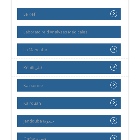
Le Kef
Laboratoire d’Analyses Médicales
La Manouba
Kébili ڨبلي
Kasserine
Kairouan
Jendouba جندوبة
Gafsa قفصة