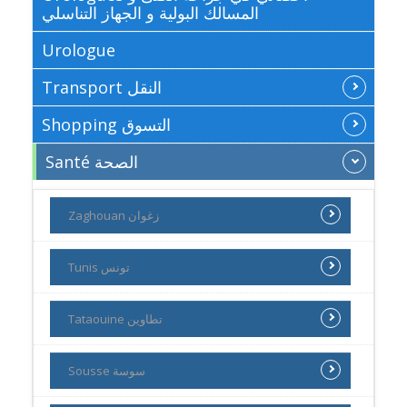
المسالك البولية و الجهاز التناسلي
Urologue
Transport النقل
Shopping التسوق
Santé الصحة
Zaghouan زغوان
Tunis تونس
Tataouine تطاوين
Sousse سوسة