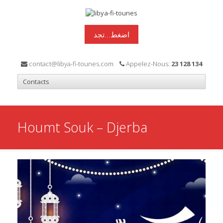
اضغط...تجد
contact@libya-fi-tounes.com
Appelez-Nous:
23 128 134
Houmt Souk – Djerba