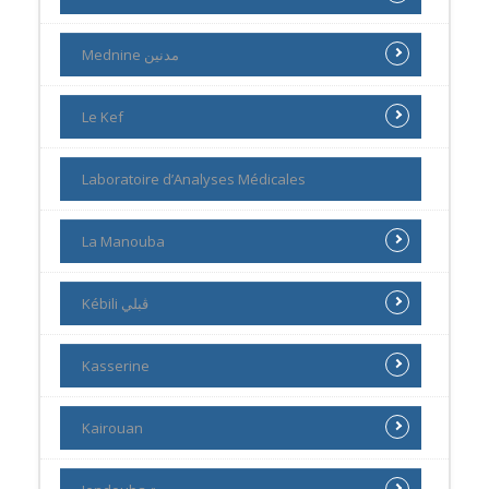
Mednine مدنين
Le Kef
Laboratoire d’Analyses Médicales
La Manouba
Kébili ڨبلي
Kasserine
Kairouan