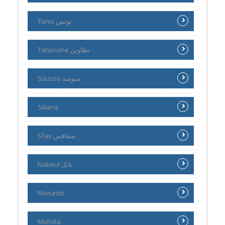
Tunis تونس
Tataouine تطاوين
Sousse سوسة
Siliana
Sfax صفاقس
Nabeul نابل
Monastir
Mehdia