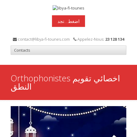
اضغط...تجد
contact@libya-fi-tounes.com
Appelez-Nous:
23 128 134
Orthophonistes اخصائي تقويم
النطق