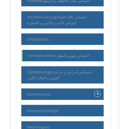
Pediatrie اخصائيي طب الاطفال و الرضع
oto-rhino-laryngologie ORL اخصائي
امراض الانف و الاذنين و الحنجرة
Orthoptistes
Orthophonistes اخصائي تقويم النطق
Ophtalmologie اخصائيي امراض و جراحة
العيون و العلاج بالليزر
Nutrionnistes
Neurophysiologie
Neurologues