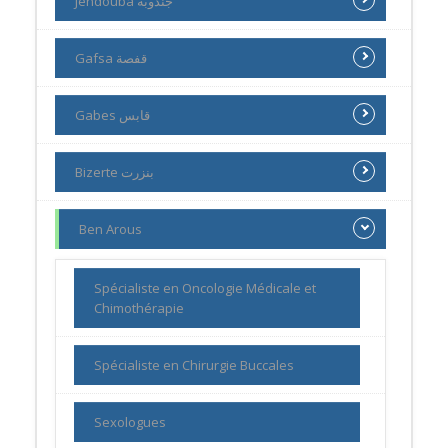
Jendouba جندوبة
Gafsa قفصة
Gabes قابس
Bizerte بنزرت
Ben Arous
Spécialiste en Oncologie Médicale et
Chimothérapie
Spécialiste en Chirurgie Buccales
Sexologues