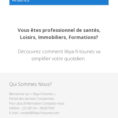
Vous êtes professionnel de santés,
Loisirs, Immobiliers, Formations?
Découvrez comment libya-fi-tounes va
simplifier votre quotidien .
Qui Sommes Nous?
Bienvenue sur « libya-fi-tounes »,
Portail des services Tunisiennes .
Pour plus d’Information Contactez-nous :
Infoline : 23128134 – 98287599
E-mail : contact@libya-fi-tounes.com