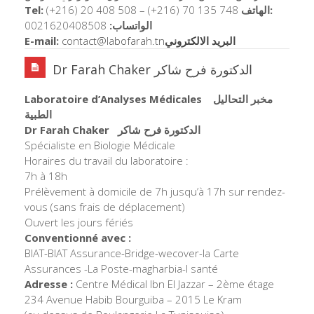
Tel:
(+216) 20 408 508 – (+216) 70 135 748
الهاتف:
0021620408508
الواتساب:
E-mail:
contact@labofarah.tn
البريد الالكتروني
Dr Farah Chaker الدكتورة فرح شاكر
Laboratoire d’Analyses Médicales
مخبر التحاليل
الطبية
Dr Farah Chaker
الدكتورة فرح شاكر
Spécialiste en Biologie Médicale
Horaires du travail du laboratoire :
7h à 18h
Prélèvement à domicile de 7h jusqu’à 17h sur rendez-
vous (sans frais de déplacement)
Ouvert les jours fériés
Conventionné avec :
BIAT-BIAT Assurance-Bridge-wecover-la Carte
Assurances -La Poste-magharbia-I santé
Adresse :
Centre Médical Ibn El Jazzar – 2ème étage
234 Avenue Habib Bourguiba – 2015 Le Kram