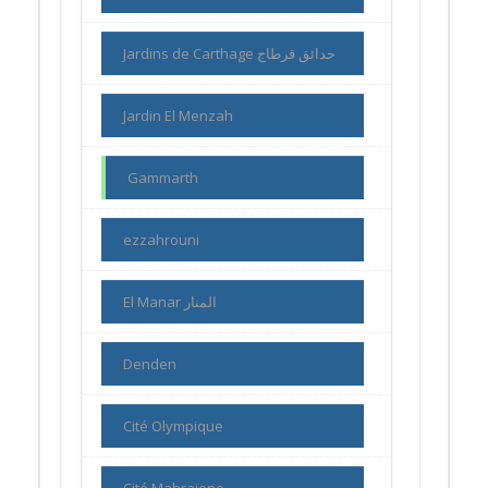
Jardins de Carthage حدائق قرطاج
Jardin El Menzah
Gammarth
ezzahrouni
El Manar المنار
Denden
Cité Olympique
Cité Mahrajene