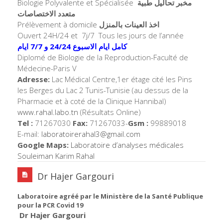
Biologie Polyvalente et Spécialisée
مخبر تحاليل طبية
متعدد الاختصاصات
Prélèvement à domicile
اخذ العينات بالمنزل
Ouvert 24H/24 et 7j/7 Tous les jours de l’année
كامل ايام الاسبوع 24/24 و 7/7 ايام
Diplomé de Biologie de la Reproduction-Faculté de
Médecine-Paris V
Adresse:
Lac Médical Centre,1er étage cité les Pins
les Berges du Lac 2 Tunis-Tunisie (au dessus de la
Pharmacie et à coté de la Clinique Hannibal)
www.rahal.labo.tn
(Résultats Online)
Tel :
71267030
Fax:
71267033-
Gsm :
99889018
E-mail:
laboratoirerahal3@
gmail.com
Google Maps:
Laboratoire d’analyses médicales
Souleiman Karim Rahal
Dr Hajer Gargouri
Laboratoire agréé par le Ministère de la Santé Publique
pour la PCR Covid 19
Dr Hajer Gargouri