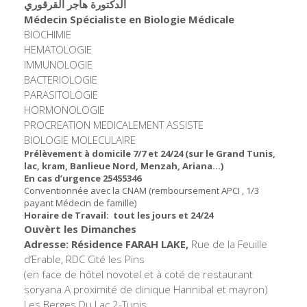
الدكتورة هاجر القرقوري
Médecin Spécialiste en Biologie Médicale
BIOCHIMIE
HEMATOLOGIE
IMMUNOLOGIE
BACTERIOLOGIE
PARASITOLOGIE
HORMONOLOGIE
PROCREATION MEDICALEMENT ASSISTE
BIOLOGIE MOLECULAIRE
Prélèvement à domicile 7/7 et 24/24 (sur le Grand Tunis,
lac, kram, Banlieue Nord, Menzah, Ariana…)
En cas d’urgence 25455346
Conventionnée avec la CNAM (remboursement APCI , 1/3
payant Médecin de famille)
Horaire de Travail: tout les jours et 24/24
Ouvèrt les Dimanches
Adresse: Résidence FARAH
LAKE
,
Rue de la Feuille
d’Erable, RDC Cité les Pins
(en face de hôtel novotel et à coté de restaurant
soryana A proximité de clinique Hannibal et mayron)
Les Berges Du Lac 2-Tunis