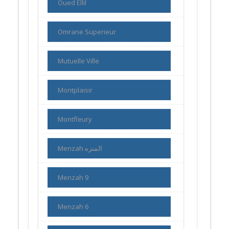
Oued Ellil
Omrane Superieur
Mutuelle Ville
Montplaisir
Montfleury
Menzah المنزه
Menzah 9
Menzah 6