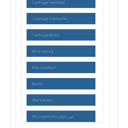
Carthage Hannibal
Carthage Dermeche
Carthage Byrsa
Bhar Lazreg
Beb Saadoun
Bardo
Alai Savary
Ain Zaghouan عين زغوان