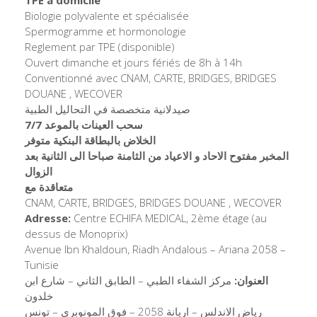
Biologie polyvalente et spécialisée
Spermogramme et hormonologie
Reglement par TPE (disponible)
Ouvert dimanche et jours fériés de 8h à 14h
Conventionné avec CNAM, CARTE, BRIDGES, BRIDGES
DOUANE , WECOVER
صيدلانية متخصصة في التحاليل الطبية
سحب العينات بالموعد 7/7
الخلاض بالبطاقة البنكية متوفر
المخبر مفتوح الاحاد و الاعياد من الثامنة صباحا الى الثانية بعد
الزوال
متعاقدة مع
CNAM, CARTE, BRIDGES, BRIDGES DOUANE , WECOVER
Adresse:
Centre ECHIFA MEDICAL, 2ème étage (au
dessus de Monoprix)
Avenue Ibn Khaldoun, Riadh Andalous – Ariana 2058 –
Tunisie
العنوان:
مركز الشفاء الطبي – الطابق الثاني – شارع ابن
خلدون
رياض الاندلس – اريانة 2058 – فوق المونوبري – تونس