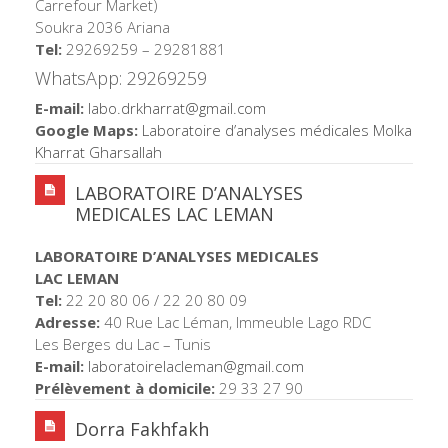
Carrefour Market)
Soukra 2036 Ariana
Tel:
29269259 – 29281881
WhatsApp: 29269259
E-mail:
labo.drkharrat@gmail.
com
Google Maps:
Laboratoire d’analyses médicales Molka
Kharrat Gharsallah
LABORATOIRE D’ANALYSES
MEDICALES LAC LEMAN
LABORATOIRE D’ANALYSES MEDICALES
LAC LEMAN
Tel:
22 20 80 06 / 22 20 80 09
Adresse:
40 Rue Lac Léman, Immeuble Lago RDC
Les Berges du Lac – Tunis
E-mail:
laboratoirelacleman@
gmail.com
Prélèvement à domicile:
29 33 27 90
Dorra Fakhfakh