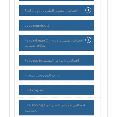
Radiologues اخصائيي التصوير الطبي
psychomotricité
Psychologue Clinique اخصائيي نفسي و
معالجة نفسانية
Psychiatrie اخصائيي الامراض النفسية
Proctologie جراحة الفتق
Podologues
Pneumologie اخصائيي الامراض الصدرية و
الحساسية