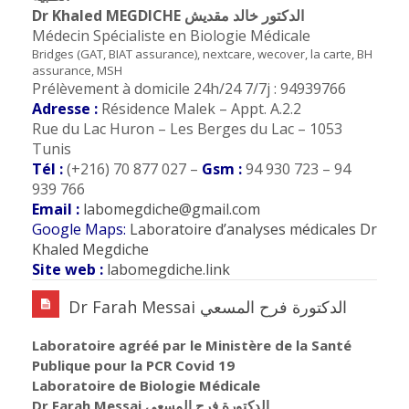
Dr Khaled MEGDICHE الدكتور خالد مقديش
Médecin Spécialiste en Biologie Médicale
Bridges (GAT, BIAT assurance), nextcare, wecover, la carte, BH
assurance, MSH
Prélèvement à domicile 24h/24 7/7j : 94939766
Adresse :
Résidence Malek – Appt. A.2.2
Rue du Lac Huron – Les Berges du Lac – 1053
Tunis
Tél :
(+216) 70 877 027 –
Gsm :
94 930 723 – 94
939 766
Email :
labomegdiche@gmail.com
Google Maps:
Laboratoire d’analyses médicales Dr
Khaled Megdiche
Site web :
labomegdiche.link
Dr Farah Messai الدكتورة فرح المسعي
Laboratoire agréé par le Ministère de la Santé
Publique pour la PCR Covid 19
Laboratoire de Biologie Médicale
Dr Farah Messai الدكتورة فرح المسعي