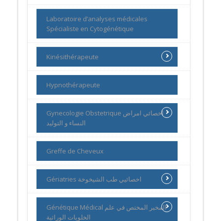
Laboratoire d’analyses médicales
Spécialiste en Cytogénétique
Kinésithérapeute
Hypnothérapeute
Gynecologie Obstetrique اخصائي امراض
النساء و التوليد
Greffe de Cheveux
Gériatries اخصائيي طب الشيخوخة
Génétique Médical المخبر المختص في علم
الخلويات الوراثية