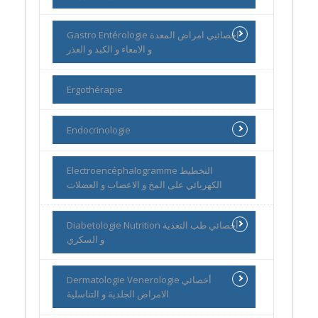
Gastro Entérologie اخصائيي امراض المعدة
و الامعاء و الكبد و العذر
Ergothérapie
Endocrinologie
Electroencéphalogramme التخطيط
الكهربائي على المخ و الاعصاب و العضلات
Diabetologie Nutrition أخصائي طب التغذية
و السكري
Dermatologie Venerologie أخصائي
الامراض الجلدية و التناسلية