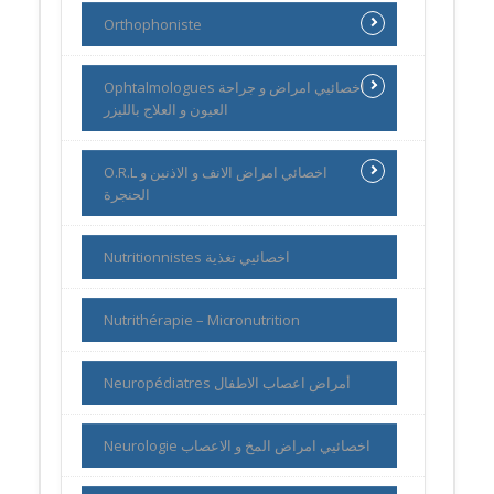
Orthophoniste
Ophtalmologues اخصائيي امراض و جراحة
العيون و العلاج بالليزر
O.R.L اخصائي امراض الانف و الاذنين و
الحنجرة
Nutritionnistes اخصائيي تغذية
Nutrithérapie – Micronutrition
Neuropédiatres أمراض اعصاب الاطفال
Neurologie اخصائيي امراض المخ و الاعصاب