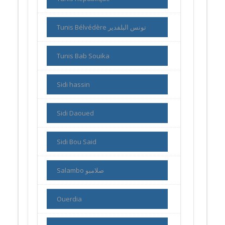
Tunis Bélvédère تونس البلفدير
Tunis Bab Souika
Sidi hassin
Sidi Daoued
Sidi Bou Said
Salambo صلامبو
Ouerdia