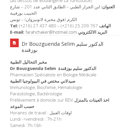
(au dessus de Boulangerie La Tunisouise)
العنوان:
ابن الجزار الطبي – الطابق الثاني عدد 201 – شارع
الحبيب بورقيبة
الكرم (فوق مخبزة لاتونيزوان) – تونس
Tel:
(+216) 27 437 480 – (+216) 25 209 767
الهاتف
E-mail:
farahchaker@hotmail.
com
البريد الالكتروني
Dr Bouzguenda Selim الدكتور سليم
بوزقندة
مخبر التحاليل الطبية
Dr Bouzguenda Selim
الدكتور سليم بوزقندة
Pharmacien Spécialiste en Biologie Médicale
صيدلاني مختص في البيولوجيا الطبية
Immunologie, Biochimie, Hématologie
Parasitologie, Bactériologie
Prélèvement à domicile sur RDV
اخذ العينات بالمنزل
حسب الموعد
Horaires de travail : اوقات العمل
Lundi ->vendredi : 7h-21h
Samedi :7h-16h