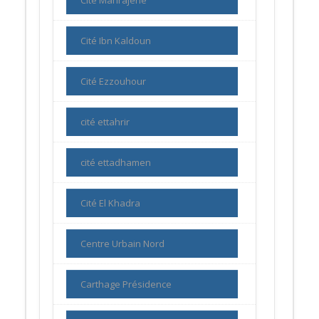
Cité Ibn Kaldoun
Cité Ezzouhour
cité ettahrir
cité ettadhamen
Cité El Khadra
Centre Urbain Nord
Carthage Présidence