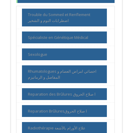
Trouble du Sommeil et Renflement
اضطرابات النوم و الشخير
Spécialiste en Génétique Médical
Sexologue
Rhumatologues اخصائي امراض العضام و
المفاصل و الرماتيزم
Reparation des Brûlures ا صلاح الحروق
Reparation Brûluresا صلاح الحروق
Radiothérapie علاج الأورام بالأشعة