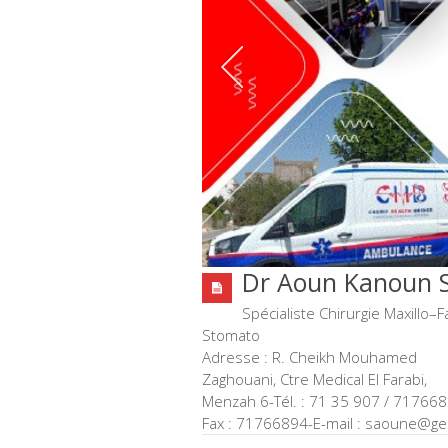
Dr Aoun Kanoun 
Spécialiste Chirurgie Maxillo–F
Stomato
Adresse : R. Cheikh Mouhamed
Zaghouani, Ctre Medical El Farabi,
Menzah 6-Tél. : 71 35 907 / 71766
Fax : 71766894-E-mail : saoune@ge