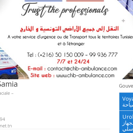
Samia
Gouve
aciale –
Voya
احة
Urologues
894
جهاز
net.tn
اسلي