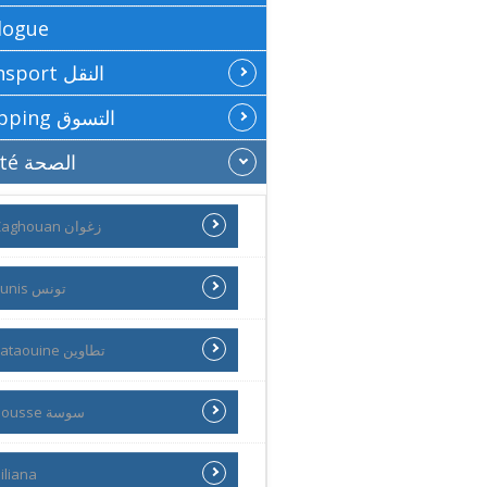
logue
Transport النقل
Shopping التسوق
Santé الصحة
Zaghouan زغوان
Tunis تونس
Tataouine تطاوين
Sousse سوسة
iliana