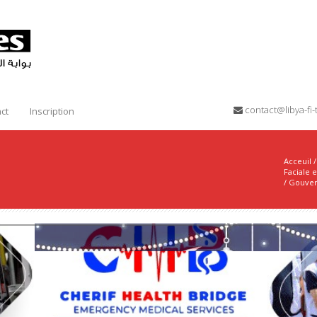
contact@libya-f
ct
Inscription
Acceuil
/
/
Gouver