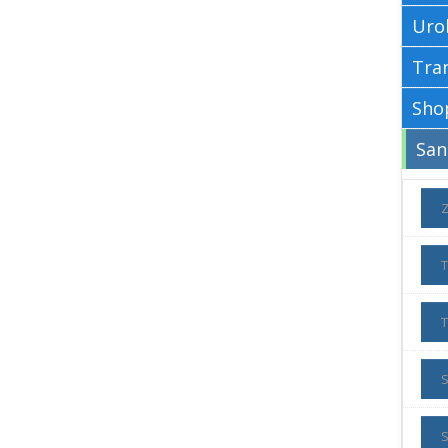
Uro
S