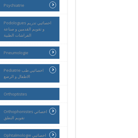
Psychiatrie
Podologues اخصائيي تدريم
و تقويم القدمين و صناعة
الفراشات الطبية
Pneumologie
Pediatrie اخصائيي طب
الاطفال و الرضع
Orthoptistes
Orthophonistes اخصائي
تقويم النطق
Ophtalmologie اخصائيي