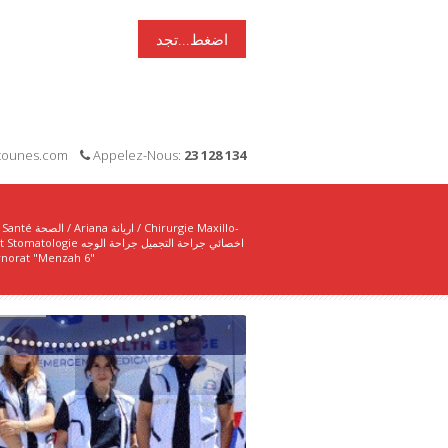
اضغط...تجد
i-tounes.com
Appelez-Nous:
23 128 134
Santé الصحة
/
Ariana اريانة
/
Chirurgie Maxillo-
Faciale et Stomatologie اخصائي جراحة التجميل جراحة الوجه
norat "Menzah 6"