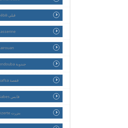
Kébili ڨبلي
asserine
airouan
Jendouba جندوبة
Gafsa قفصة
Gabes قابس
Bizerte بنزرت