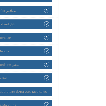
Sfax صفاقس
Nabeul نابل
onastir
Mehdia
Mednine مدنين
e Kef
aboratoire d’Analyses Médicales
La Manouba