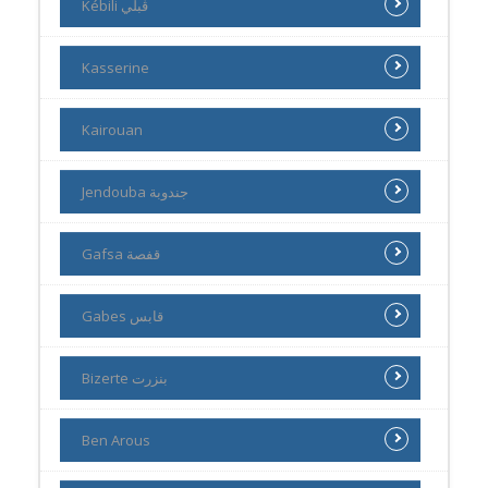
Kébili ڨبلي
Kasserine
Kairouan
Jendouba جندوبة
Gafsa قفصة
Gabes قابس
Bizerte بنزرت
Ben Arous