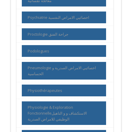
معالجة نفسانية
Psychiatrie اخصائيي الامراض النفسية
Proctologie جراحة الفتق
Podologues
Pneumologie اخصائيي الامراض الصدرية و
الحساسية
Physiothérapeutes
Physiologie & Exploration
Fonctionnelleالاستكشاف و و التاهيل
الوظيفي للامراض الصدرية