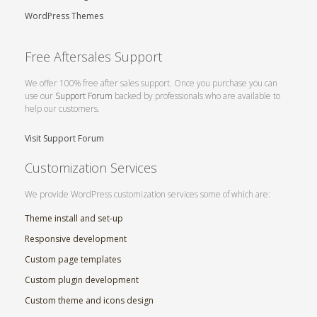
WordPress Themes
Free Aftersales Support
We offer 100% free after sales support. Once you purchase you can
use our
Support Forum
backed by professionals who are available to
help our customers.
Visit Support Forum
Customization Services
We provide WordPress customization services some of which are:
Theme install and set-up
Responsive development
Custom page templates
Custom plugin development
Custom theme and icons design