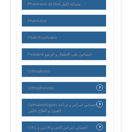
Pharmacie de Nuit صيدلية الليل
Pharmacie
Pédo-Psychiatre
Pediatrie اخصائيي طب الاطفال و الرضع
Orthoptistes
Orthophoniste
Ophtalmologues اخصائيي امراض و جراحة
العيون و العلاج بالليزر
O.R.L اخصائي امراض الانف و الاذنين و