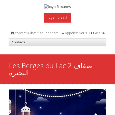
اضغط...تجد
contact@libya-fi-tounes.com
Appelez-Nous:
23 128 134
Les Berges du Lac 2 ضفاف
البحيرة