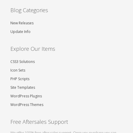
Blog Categories
New Releases
Update Info
Explore Our Items
CSS3 Solutions
Icon Sets
PHP Scripts
Site Templates
WordPress Plugins
WordPress Themes
Free Aftersales Support
We offer 100% free after sales support. Once you purchase you can