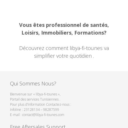
Vous êtes professionnel de santés,
Loisirs, Immobiliers, Formations?
Découvrez comment libya-fi-tounes va
simplifier votre quotidien .
Qui Sommes Nous?
Bienvenue sur « libya-fi-tounes »,
Portail des services Tunisiennes .
Pour plus d’Information Contactez-nous :
Infoline : 23128134 – 98287599
E-mail : contact@libya-fi-tounes.com
Free Aftersales Support