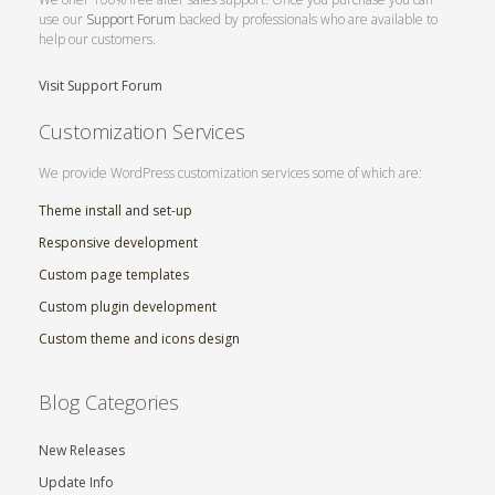
use our
Support Forum
backed by professionals who are available to
help our customers.
Visit Support Forum
Customization Services
We provide WordPress customization services some of which are:
Theme install and set-up
Responsive development
Custom page templates
Custom plugin development
Custom theme and icons design
Blog Categories
New Releases
Update Info