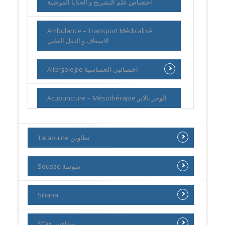
اختصاص علم التشريح و الخلايا المرضية
Ambulance – Transport Médicalisé
الاسعاف و النقل الطبي
Allergologie اختصائيي الحساسية
Acupuncture – Mésothérapie الوخز بالابر
Tataouine تطاوين
Sousse سوسة
Siliana
Sfax صفاقس