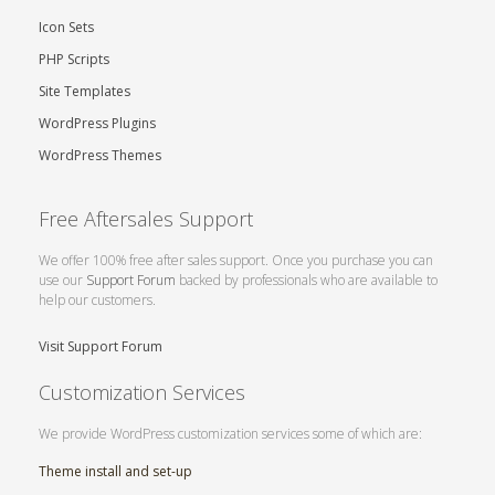
Icon Sets
PHP Scripts
Site Templates
WordPress Plugins
WordPress Themes
Free Aftersales Support
We offer 100% free after sales support. Once you purchase you can
use our
Support Forum
backed by professionals who are available to
help our customers.
Visit Support Forum
Customization Services
We provide WordPress customization services some of which are:
Theme install and set-up