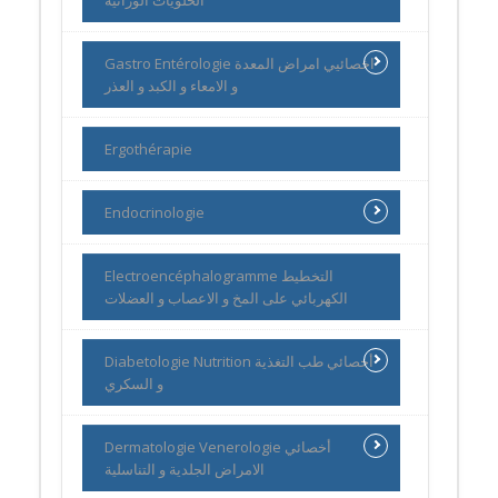
Gastro Entérologie اخصائيي امراض المعدة
و الامعاء و الكبد و العذر
Ergothérapie
Endocrinologie
Electroencéphalogramme التخطيط
الكهربائي على المخ و الاعصاب و العضلات
Diabetologie Nutrition أخصائي طب التغذية
و السكري
Dermatologie Venerologie أخصائي
الامراض الجلدية و التناسلية