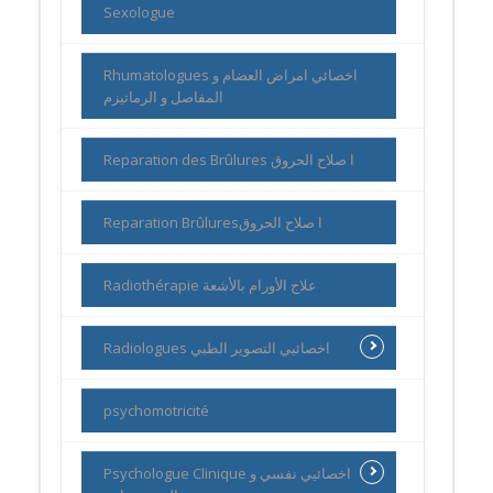
Sexologue
Rhumatologues اخصائي امراض العضام و
المفاصل و الرماتيزم
Reparation des Brûlures ا صلاح الحروق
Reparation Brûluresا صلاح الحروق
Radiothérapie علاج الأورام بالأشعة
Radiologues اخصائيي التصوير الطبي
psychomotricité
Psychologue Clinique اخصائيي نفسي و