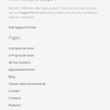
We offer 100% free after sales support. Once you purchase you can
use our
Support Forum
backed by professionals who are available to
help our customers.
Visit Support Forum
Pages
A propos de nous
A Propos de nous
All Our Doctors
Appointment Form
Blog
Choisir Votre Gouvernorat
Contact
Contacts
Features