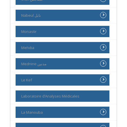
Nabeul نابل
Monastir
Mehdia
Mednine مدنين
Le Kef
Laboratoire d’Analyses Médicales
La Manouba