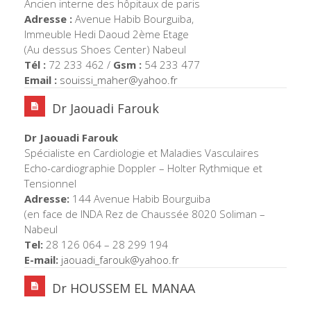
Ancien interne des hôpitaux de paris
Adresse :
Avenue Habib Bourguiba,
Immeuble Hedi Daoud 2ème Etage
(Au dessus Shoes Center) Nabeul
Tél :
72 233 462 /
Gsm :
54 233 477
Email :
souissi_maher@yahoo.fr
Dr Jaouadi Farouk
Dr Jaouadi Farouk
Spécialiste en Cardiologie et Maladies Vasculaires
Echo-cardiographie Doppler – Holter Rythmique et
Tensionnel
Adresse:
144 Avenue Habib Bourguiba
(en face de INDA Rez de Chaussée 8020 Soliman –
Nabeul
Tel:
28 126 064 – 28 299 194
E-mail:
jaouadi_farouk@yahoo.
fr
Dr HOUSSEM EL MANAA