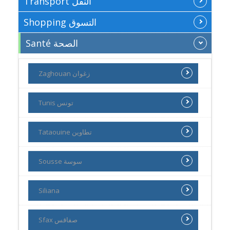
Transport النقل
Shopping التسوق
Santé الصحة
Zaghouan زغوان
Tunis تونس
Tataouine تطاوين
Sousse سوسة
Siliana
Sfax صفاقس