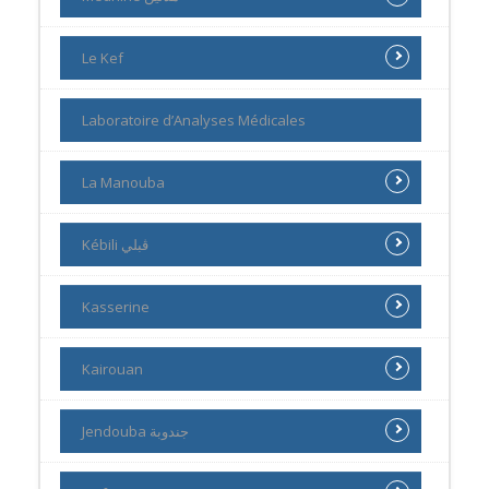
Le Kef
Laboratoire d’Analyses Médicales
La Manouba
Kébili ڨبلي
Kasserine
Kairouan
Jendouba جندوبة