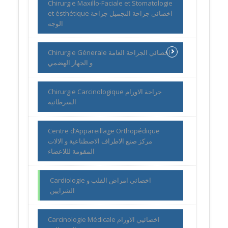
Chirurgie Maxillo-Faciale et Stomatologie
et ésthétique اخصائي جراحة التجميل جراحة
الوجه
Chirurgie Génerale اخصائي الجراحة العامة
و الجهاز الهضمي
Chirurgie Carcinologique جراحة الاورام
السرطانية
Centre d’Appareillage Orthopédique
مركز صنع الاطراف الاصطناعية و الالات
المقومة لللاعضاء
Cardiologie اخصائي امراض القلب و
الشرايين
Carcinologie Médicale اخصائيي الاورام