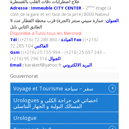
علاج اضطرابات دقات القلب بالقسطرة
ème
Adresse : Immeuble CITY CENTER
– 2
étage (à
côté de la gare et en face de la jarre) 8000 Nabeul
العنوان:
عمارة سيتي سنتر (الجرة) قرب محطة القطار عدد 5
الطابق الثاني نابل
Disponible à Tunis tous les Mercredi
Tél :
(+216) 72 286 860 /
العيادة
Fax :
(+216)
72 285 104
الفاكس
Gsm :
(+216) 25 155 994 – (+216) 25 657 243 –
(+216) 95 296 316
الجوال
Email :
baraketf@yahoo.fr
البريد الالكتروني
Gouvernorat
Voyage et Tourisme سفر – سياحة
Urologues اخصائي في جراحة الكلى و
المسالك البولية و الجهاز التناسلي
Urologue