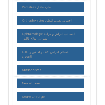
Pédiatres طب اطفال
Orthophonistes اخصائي تقويم النطق
Ophtalmologie اخصائيي امراض و جراحة
العيون و العلاج بالليزر
O.R.L اخصائي امراض الانف و الاذنين و
الحنجرة
Nutrionnistes
Neurologues
Neuro-Chirurgie