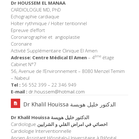
Dr HOUSSEM EL MANAA
CARDIOLOGUE MD, PhD
Echographie cardiaque
Holter rythmique / Holter tentionnel
Epreuve d’effort
Coronarographie et angioplastie
Coronaire
Activité Supplémentaire Clinique El Amen
ème
Adresse: Centre Médical El Amen
– 4
étage
Cabinet N°7
56, Avenue de l’Environnement – 8080 Menzel Temim
– Nabeul
Tel :
56 552 399 – 22 346 949
E-mail :
dr.houssem@hotmail.
com
Dr Khalil Houissa الدكتور خليل هويسة
Dr Khalil Houissa الدكتور خليل هويسة
Cardiologue
اخصائي في امراض القلي و الشرايين
Cardiologie Interventionnelle
Ancien Assistant Hôspitalo-Universitaire à l’Hôpital