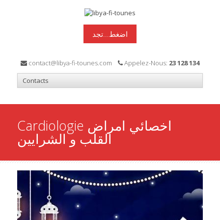
اضغط...تجد
contact@libya-fi-tounes.com
Appelez-Nous:
23 128 134
Cardiologie اخصائي امراض
القلب و الشرايين