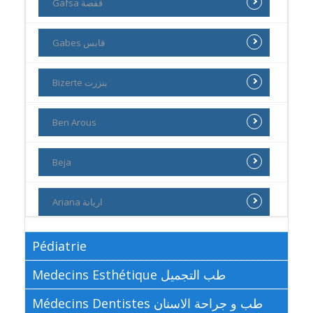
Gafsa قفصة
Gabes قابس
Bizerte بنزرت
Ben Arous
Beja
Ariana اريانة
Pédiatrie
Medecins Esthétique طب التجميل
Médecins Dentistes طب و جراحة الاسنان