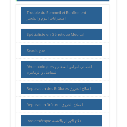
Trouble du Sommeil et Renflement
اضطرابات النوم و الشخير
Spécialiste en Génétique Médical
Sexologue
Rhumatologues اخصائي امراض العضام و
المفاصل و الرماتيزم
Reparation des Brûlures ا صلاح الحروق
Reparation Brûluresا صلاح الحروق
Radiothérapie علاج الأورام بالأشعة