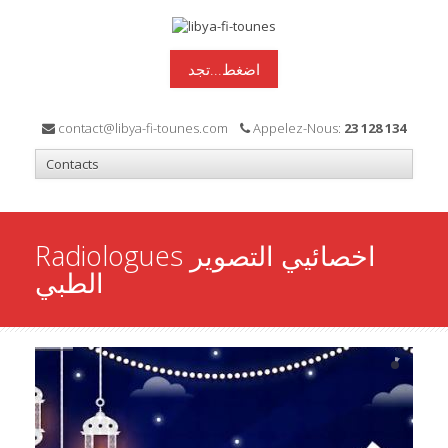
اضغط...تجد
contact@libya-fi-tounes.com
Appelez-Nous:
23 128 134
Radiologues اخصائيي التصوير
الطبي