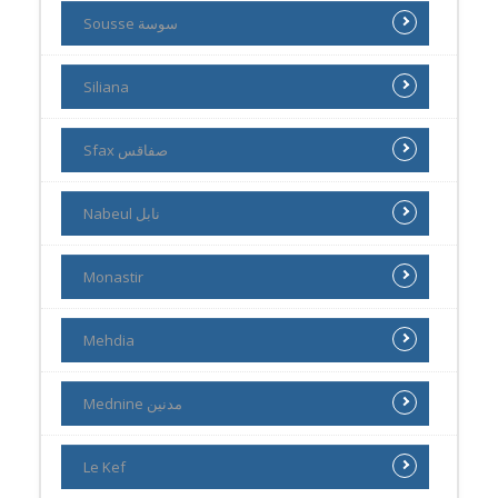
Sousse سوسة
Siliana
Sfax صفاقس
Nabeul نابل
Monastir
Mehdia
Mednine مدنين
Le Kef