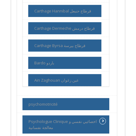
Carthage Hannibal قرطاج حنبعل
Carthage Dermeche قرطاج درمش
Carthage Byrsa قرطاج بيرسة
Bardo باردو
Ain Zaghouan عين زغوان
psychomotricité
Psychologue Clinique اخصائيي نفسي و
معالجة نفسانية