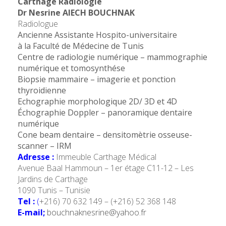
Carthage Radiologie
Dr Nesrine AIECH BOUCHNAK
Radiologue
Ancienne Assistante Hospito-universitaire
à la Faculté de Médecine de Tunis
Centre de radiologie numérique – mammographie
numérique et tomosynthése
Biopsie mammaire – imagerie et ponction
thyroidienne
Echographie morphologique 2D/ 3D et 4D
Échographie Doppler – panoramique dentaire
numérique
Cone beam dentaire – densitomètrie osseuse-
scanner – IRM
Adresse :
Immeuble Carthage Médical
Avenue Baal Hammoun – 1er étage C11-12 – Les
Jardins de Carthage
1090 Tunis – Tunisie
Tel :
(
+216) 70 632 149 – (+216) 52 368 148
E-mail;
bouchnaknesrine@yahoo.fr