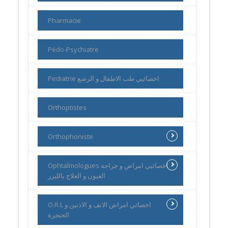
Pharmacie
Pédo-Psychiatre
Pediatrie اخصائيي طب الاطفال و الرضع
Orthoptistes
Orthophoniste
Ophtalmologues اخصائيي امراض و جراحة
العيون و العلاج بالليزر
O.R.L اخصائي امراض الانف و الاذنين و
الحنجرة