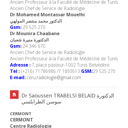
Ancien Professeur à la Faculté de Médecine de Tunis
Ancien Chef de Service de Radiologie
Dr Mohamed Montassar Mouelhi
الدكتور محمد منتصر المولهي
Gsm:
29 525 270
Dr Mounira Chaabane
الدكتورة منيرة شعبان
Gsm:
24 346 670
Ancien Chef de Service de Radiologie
Ancien Professeur à la Faculté de Médecine de Tunis
Adresse :
7, place pasteur-1002 Tunis Belvédère
Tel :
(+216) 71786986 /7 1893613
GSM:
29 525 270
E-mail:
ceru.radiologie@gmail.com
Dr Saoussen TRABELSI BELAID الدكتورة
سوسن الطرابلسي
CERMONT
CERMONT
Centre Radiologie