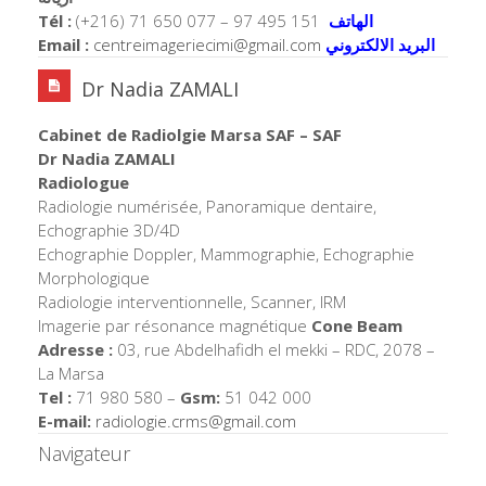
Tél :
(+216) 71 650 077 – 97 495 151
الهاتف
Email :
centreimageriecimi@gmail.com
البريد الالكتروني
Dr Nadia ZAMALI
Cabinet de Radiolgie Marsa SAF – SAF
Dr Nadia ZAMALI
Radiologue
Radiologie numérisée, Panoramique dentaire,
Echographie 3D/4D
Echographie Doppler, Mammographie, Echographie
Morphologique
Radiologie interventionnelle, Scanner, IRM
Imagerie par résonance magnétique
Cone Beam
Adresse :
03, rue Abdelhafidh el mekki – RDC, 2078 –
La Marsa
Tel :
71 980 580 –
Gsm:
51 042 000
E-mail:
radiologie.crms@gmail.
com
Navigateur