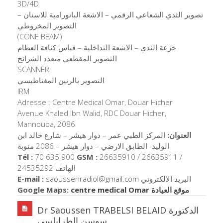
3D/4D
تصوير الثدي الشعاعي الرقمي – الاشعة البانورامية للاسنان –
التصوير المخروطي
(CONE BEAM)
خزعة الثدي – الاشعة التداخلية – قياس كثافة العظام
التصوير المقطعي متعدد الشرائح
SCANNER
التصوير بالرنين المغناطيسي
IRM
Adresse : Centre Medical Omar, Douar Hicher
Avenue Khaled Ibn Walid, RDC Douar Hicher,
Mannouba, 2086
العنوان:
المركز الطبي عمر – دوار هيشر – شارع خالد ابن
الوليد- الطابق الارضي – دوار هيشر – 2086 منوبة
Tél :
70 635 900
GSM :
26635910 / 26635911 /
24535292 الهاتف
E-mail :
saoussenradiol@gmail.com
البريد الالكتروني
Google Maps:
centre medical Omar موقع العيادة
Dr Saoussen TRABELSI BELAID الدكتورة
سوسن الطرابلسي