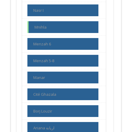
Nasr I
Mnihla
Menzah 6
Menzah 5-8
Manar
Cité Ghazala
Borj Louzir
Ariana اريانة