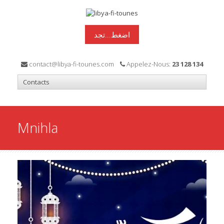
اضغط...تجد
contact@libya-fi-tounes.com
Appelez-Nous:
23 128 134
Mnihla