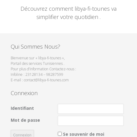
Découvrez comment libya-fi-tounes va
simplifier votre quotidien .
Qui Sommes Nous?
Bienvenue sur « libya-fi-tounes »,
Portail des services Tunisiennes .
Pour plus d’Information Contactez-nous :
Infoline : 23128134 – 98287599
E-mail : contact@libya-fi-tounes.com
Connexion
Identifiant
Mot de passe
Se souvenir de moi