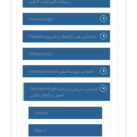
و صناعة الفراشات الطبية
Pneumologie
Pediatrie اخصائيي طب الاطفال و الرضع
Orthoptistes
Orthophonistes اخصائي تقويم النطق
Ophtalmologie اخصائيي امراض و جراحة
العيون و العلاج بالليزر
Soukra
Nasr II