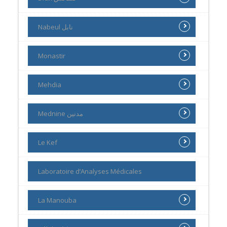
Nabeul نابل
Monastir
Mehdia
Mednine مدنين
Le Kef
Laboratoire d’Analyses Médicales
La Manouba