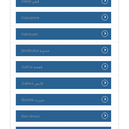
Kébili ڨبلي
Kasserine
Kairouan
Jendouba جندوبة
Gafsa قفصة
Gabes قابس
Bizerte بنزرت
Ben Arous