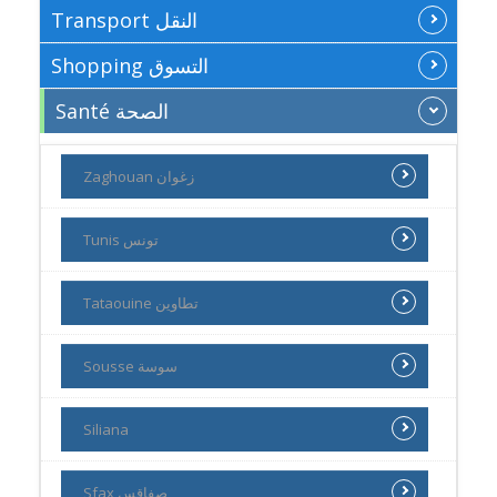
Transport النقل
Shopping التسوق
Santé الصحة
Zaghouan زغوان
Tunis تونس
Tataouine تطاوين
Sousse سوسة
Siliana
Sfax صفاقس