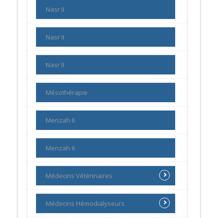
Nasr II
Nasr II
Nasr II
Mésothérapie
Menzah 6
Menzah 6
Médecins Vétérinaires
Médecins Hémodialyseurs