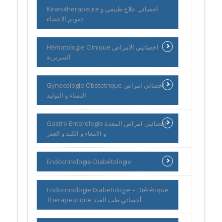
Kinesitherapeute اخصائي علاج طبيعي و
تقويم الاعضاء
Hématologie Clinique اخصائيي الامراض
السريرية
Gynecologie Obstetrique اخصائي امراض
النساء و التوليد
Gastro Enterologie اخصائيي امراض المعدة
و الامعاء و الكبد و العذر
Endocrinologie-Diabétologie
Endocrinologie Diabetologie – Diététique
Therapeutique أخصائي طب الغدد