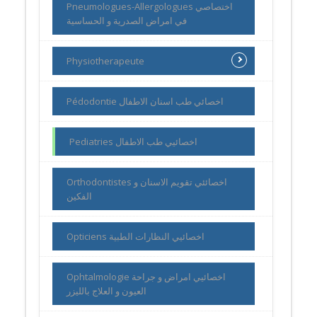
Pneumologues-Allergologues اختصاصي
في امراض الصدرية و الحساسية
Physiotherapeute
Pédodontie اخصائي طب اسنان الاطفال
Pediatries اخصائيي طب الاطفال
Orthodontistes اخصائئي تقويم الاسنان و
الفكين
Opticiens اخصائيي النظارات الطبية
Ophtalmologie اخصائيي امراض و جراحة
العيون و العلاج بالليزر