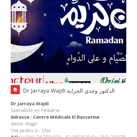
Dr Jarraya Wajdi الدكتور وجدي الجراية
Dr Jarraya Wajdi
Spécialiste en Pédiatrie
Adresse : Centre Médicale El Bassatine
–
4ème étage
Cité Jardins II – Sfax
Tél :
(+216) 74 239 039 – 53 987 630 6 (+216) 22 978