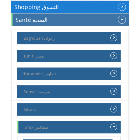
Shopping التسوق
Santé الصحة
Zaghouan زغوان
Tunis تونس
Tataouine تطاوين
Sousse سوسة
Siliana
Sfax صفاقس