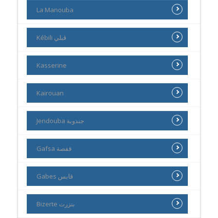
La Manouba
Kébili ڨبلي
Kasserine
Kairouan
Jendouba جندوبة
Gafsa قفصة
Gabes قابس
Bizerte بنزرت