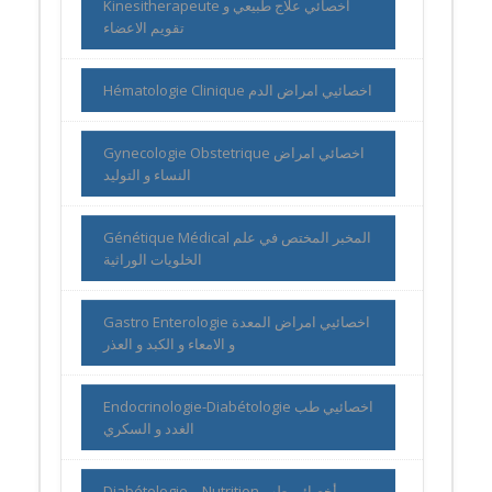
Kinesitherapeute اخصائي علاج طبيعي و
تقويم الاعضاء
Hématologie Clinique اخصائيي امراض الدم
Gynecologie Obstetrique اخصائي امراض
النساء و التوليد
Génétique Médical المخبر المختص في علم
الخلويات الوراثية
Gastro Enterologie اخصائيي امراض المعدة
و الامعاء و الكبد و العذر
Endocrinologie-Diabétologie اخصائيي طب
الغدد و السكري
Diabétologie – Nutrition أخصائي طب