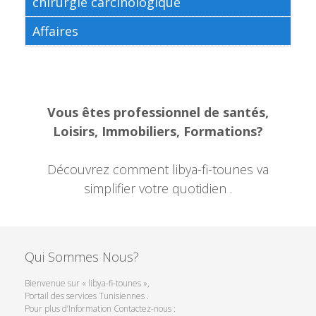
chirurgie carcinologique
Affaires
Vous êtes professionnel de santés,
Loisirs, Immobiliers, Formations?
Découvrez comment libya-fi-tounes va
simplifier votre quotidien .
Qui Sommes Nous?
Bienvenue sur « libya-fi-tounes »,
Portail des services Tunisiennes .
Pour plus d’Information Contactez-nous :