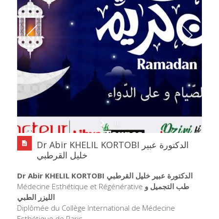
Dr Abir KHELIL KORTOBI الدكتورة عبير
خليل القرطبي
Dr Abir KHELIL KORTOBI الدكتورة عبير خليل القرطبي
Médecine Esthétique et Régénérative
طب التجميل و
الليزر الطبي
Diplômée du Collège International de Médecine
Esthétique de Paris