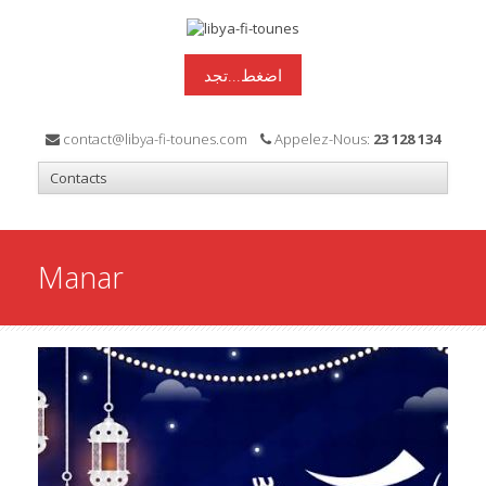
اضغط...تجد
contact@libya-fi-tounes.com
Appelez-Nous:
23 128 134
Manar