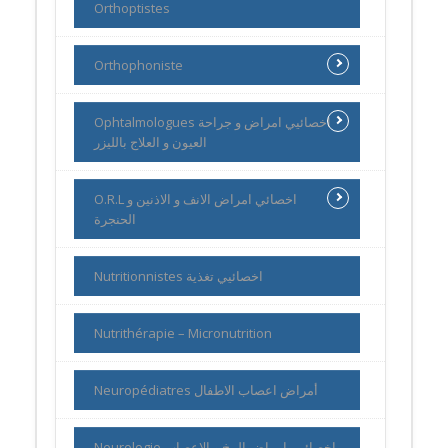
Orthoptistes
Orthophoniste
Ophtalmologues اخصائيي امراض و جراحة
العيون و العلاج بالليزر
O.R.L اخصائي امراض الانف و الاذنين و
الحنجرة
Nutritionnistes اخصائيي تغذية
Nutrithérapie – Micronutrition
Neuropédiatres أمراض اعصاب الاطفال
Neurologie اخصائيي امراض المخ و الاعصاب