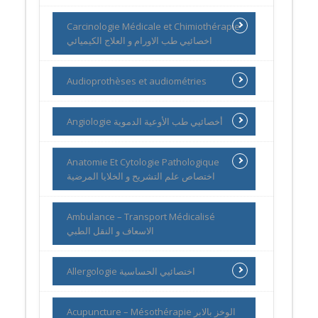
Carcinologie Médicale et Chimiothérapie
اخصائيي طب الاورام و العلاج الكيميائي
Audioprothèses et audiométries
Angiologie أخصائيي طب الأوعية الدموية
Anatomie Et Cytologie Pathologique
اختصاص علم التشريح و الخلايا المرضية
Ambulance – Transport Médicalisé
الاسعاف و النقل الطبي
Allergologie اختصائيي الحساسية
Acupuncture – Mésothérapie الوخز بالابر