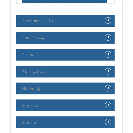
Tataouine تطاوين
Sousse سوسة
Siliana
Sfax صفاقس
Nabeul نابل
Monastir
Mehdia