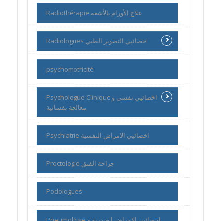
Radiothérapie علاج الأورام بالأشعة
Radiologues اخصائيي التصوير الطبي
psychomotricité
Psychologue Clinique اخصائيي نفسي و
معالجة نفسانية
Psychiatrie اخصائيي الامراض النفسية
Proctologie جراحة الفتق
Podologues
Pneumologie اخصائيي الامراض الصدرية و