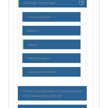
Chirurgie Carcinologie
Tunis belvédère
Manar 2
Manar
Cité Mahrajène
Centre Urbain Nord
Centre de préparation à l'accouchement
et du reeducation perinale