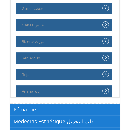
Gafsa قفصة
Gabes قابس
Bizerte بنزرت
Ben Arous
Beja
Ariana اريانة
Pédiatrie
Medecins Esthétique طب التجميل