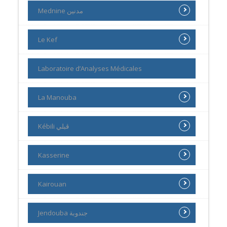
Mednine مدنين
Le Kef
Laboratoire d’Analyses Médicales
La Manouba
Kébili ڨبلي
Kasserine
Kairouan
Jendouba جندوبة