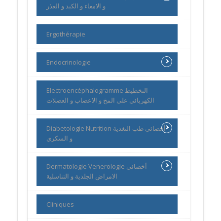
و الامعاء و الكبد و العذر
Ergothérapie
Endocrinologie
Electroencéphalogramme التخطيط
الكهربائي على المخ و الاعصاب و العضلات
Diabetologie Nutrition أخصائي طب التغذية
و السكري
Dermatologie Venerologie أخصائي
الامراض الجلدية و التناسلية
Cliniques