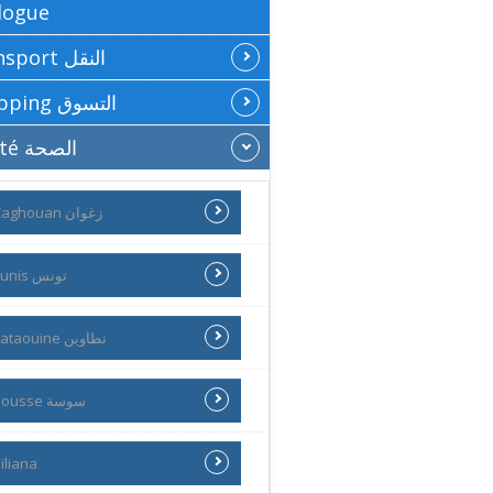
logue
Transport النقل
Shopping التسوق
Santé الصحة
Zaghouan زغوان
Tunis تونس
Tataouine تطاوين
Sousse سوسة
iliana