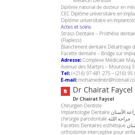
Médecin Dentiste
Diplôme national de docteur en mé
CEC Diplôme universitaire en imp
Diplôme universitaire en implantol
Actes et soins
Strass Dentaire – Prothèse dentair
(Flapless)
Blanchiment dentaire Détartrage de
Facette dentaire – Bridge sur impl
Adresse:
Complexe Médicale May
Avenue des Martyrs – Mouroouj 3
Tel:
(+216) 97 481 275 – (216) 95
E-mail:
mohamedmbr@hotmail.c
Dr Chairat Faycel
Dr Chairat Faycel
Chirurgien Dentiste
Implantologie Dentaire  الأسنان
chirurgie parodontale جراحة اللثة
Facettes