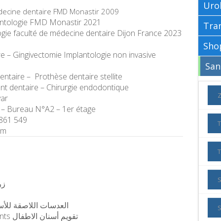
Uro
decine dentaire FMD Monastir 2009
lantologie FMD Monastir 2021
ogie faculté de médecine dentaire Dijon France 2023
e – Gingivectomie Implantologie non invasive
ntaire – Prothèse dentaire stellite
ant dentaire – Chirurgie endodontique
ar
 – Bureau N°A2 – 1er étage
 861 549
om
زراعة
 Dentaires esthétique العدسات اللاصقة للأسنان
S
orthodontie interceptive pour enfants تقويم أسنان الاطفال