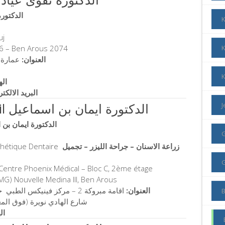
الدكتورة تقوى
uj
 6 – Ben Arous 2074
K
العنوان:
عمارة درة ا
K
اله
البريد الالكت
Dr Imen Ben Ismail الدكتورة ايمان بن اسماعيل
الدكتورة ايمان بن
sthétique Dentaire
زراعة الاسنان – جراحة الليزر – تجميل
Centre Phoenix Médical – Bloc C, 2ème étage
G) Nouvelle Medina III, Ben Arous
العنوان:
اقامة مبروكة 2 – مركز فينيكس الطبي جناح س – الطابق الثاني – شقة عدد 2-1
شارع الهادي نويرة (فوق المعازة ال
ال