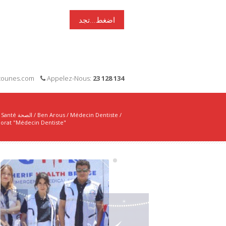
اضغط...تجد
i-tounes.com
Appelez-Nous:
23 128 134
Santé الصحة
/
Ben Arous
/
Médecin Dentiste
/
orat "Médecin Dentiste"