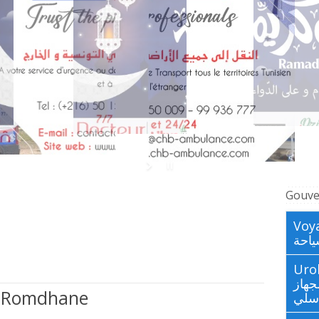
Gouve
Voya
احة
Urologues
جهاز
 Romdhane
اسلي