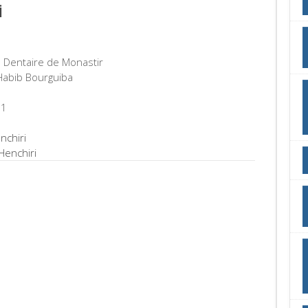
i
 Dentaire de Monastir
Habib Bourguiba
91
nchiri
Henchiri