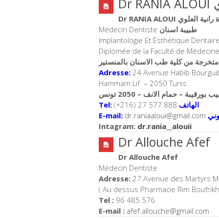
D
Dr RANIA ALOUI ة العلوي
Médecin Dentiste
طبيبة اسنان
Implantologie Et Esthétique Dentair
Diplomée de la Faculté de Médecine
متخرجة من كلية طب الاسنان بالمنستير
Adresse:
24 Avenue Habib Bourgui
Hammam Lif – 2050 Tunis
Tel:
(+216) 27 577 888
الهاتف
E-mail:
dr.raniaaloui@gmail.com
وني
Intagram:
dr.rania__alouii
Dr Allouche Afef
Dr Allouche Afef
Médecin Dentiste
Adresse:
27.Avenue des Martyrs M
( Au dessus Pharmacie Rim Boufrikh
Tel :
96 485 576
E-mail :
afef.allouche@gmail.com