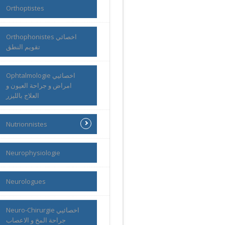
Orthoptistes
Orthophonistes اخصائي
تقويم النطق
Ophtalmologie اخصائيي
امراض و جراحة العيون و
العلاج بالليزر
Nutrionnistes
Neurophysiologie
Neurologues
Neuro-Chirurgie اخصائيي
جراحة المخ و الاعصاب