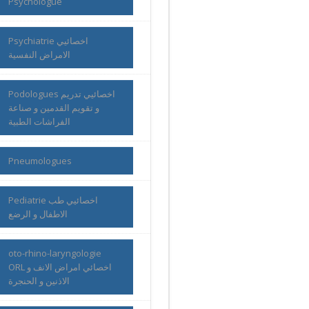
Psychologue
Psychiatrie اخصائيي
الامراض النفسية
Podologues اخصائيي تدريم
و تقويم القدمين و صناعة
الفراشات الطبية
Pneumologues
Pediatrie اخصائيي طب
الاطفال و الرضع
oto-rhino-laryngologie
ORL اخصائي امراض الانف و
الاذنين و الحنجرة