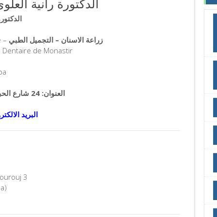
r RANIA ALOUI الدكتورة رانية العلوي
الدكتورة راني
e –
زراعة الاسنان – التجميل الطبي
 Dentaire de Monastir
ba
العنوان: 24 شارع الحبيب بورقيبة – حمام الانف – 2050 تونس
البريد الالكتر
ourouj 3
a)