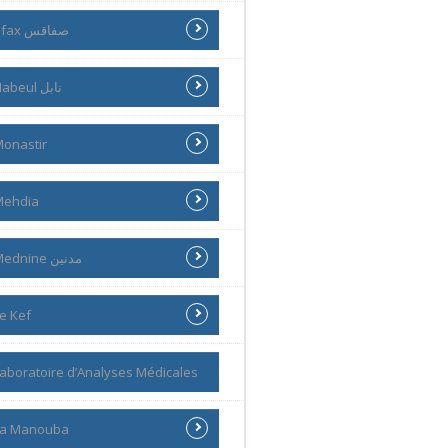
Sfax صفاقس
Nabeul نابل
onastir
Mehdia
Mednine مدنين
e Kef
aboratoire d’Analyses Médicales
La Manouba