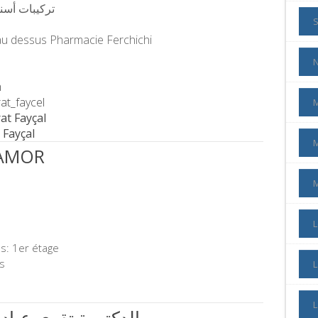
تركيبات أسنان ثابتة
u dessus Pharmacie Ferchichi
m
at_faycel
M
rat Fayçal
 Fayçal
 AMOR
L
s: 1er étage
s
L
 Ayadi Takwa الدكتورة تقوى عيادي