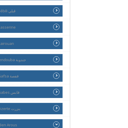
Kébili ڨبلي
asserine
airouan
Jendouba جندوبة
Gafsa قفصة
Gabes قابس
Bizerte بنزرت
Ben Arous