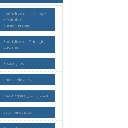
Spécialiste en Oncologie
Médicale et
Chimothérapie
Spécialiste en Chirurgie
Buccales
Sexologues
Rhumatologues
Radiologues التصوير الطبي
psychomotricité