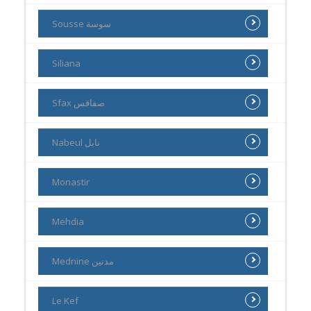
Sousse سوسة
Siliana
Sfax صفاقس
Nabeul نابل
Monastir
Mehdia
Mednine مدنين
Le Kef