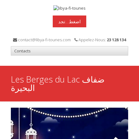
اضغط...تجد
contact@libya-fi-tounes.com
Appelez-Nous:
23 128 134
Les Berges du Lac ضفاف
البحيرة