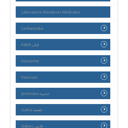
Laboratoire d’Analyses Médicales
La Manouba
Kébili ڨبلي
Kasserine
Kairouan
Jendouba جندوبة
Gafsa قفصة
Gabes قابس