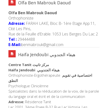
Olfa Ben Mabrouk Daoud
Olfa Ben Mabrouk Daoud
Orthophoniste
Adresse:
FARAH LAKE, Bloc B- 1ère Etage App.11,
Cité Les Pins,
Rue de la Feuille d’Erable. 1053 Les Berges Du Lac 2
Tel :
29444488
E-Mail:
benmabrouk@gmail.com
Haifa Jendoubi هيفاء الجندوبي
Centre Tanit مركز تانيت
Haifa Jendoubi هيفاء الجندوبي
Orthophoniste-Ergothérapeute
اختصاصية في تقويم
النطق
Psychiologue Cliniciènne
Spécialistes dans la rééducation de la voix, de la parole
du langage oral et écrit et de la communication
Adresse:
Résidence Tanit
Lac 2001, 3ème Etage B-32 Rue Lac Victoria, Les