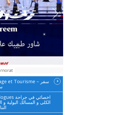
rnorat
ge et Tourisme سفر –
سي
 اخصائي في جراحة
الكلى و المسالك البولية و ال
التن