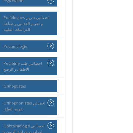
Psychiatrie
Podologues اخصائيي تدريم
و تقويم القدمين و صناعة
الفراشات الطبية
Pneumologie
Pediatrie اخصائيي طب
الاطفال و الرضع
Orthoptistes
Orthophonistes اخصائي
تقويم النطق
Ophtalmologie اخصائيي
امراض و جراحة العيون و