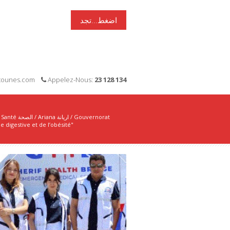
اضغط...تجد
i-tounes.com
Appelez-Nous:
23 128 134
Santé الصحة
/
Ariana اريانة
/
Gouvernorat
e digestive et de l’obésité"