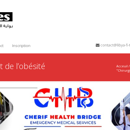
contact@libya-f
ct
Inscription
t de l’obésité
Acceuil
/
"Chirurgi