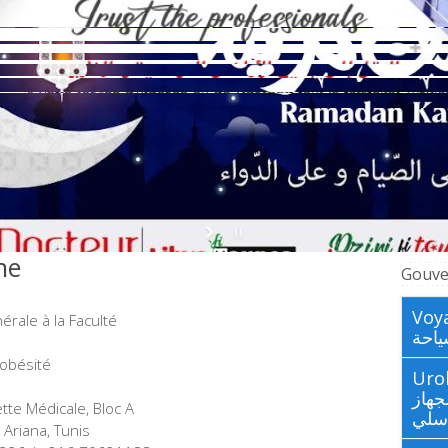
ne
Gouve
Voya
rale à la Faculté
احة
’obésité
Urologues
جهاز
tte Médicale, Bloc A
اسلي
 Ariana, Tunis