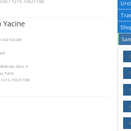
336 / +216 70621188
Uro
a Yacine
 à la Faculté
ité
Médicale, Bloc A
na, Tunis
/ +216 70621188
S