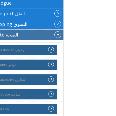
logue
Transport النقل
Shopping التسوق
Santé الصحة
Zaghouan زغوان
Tunis تونس
Tataouine تطاوين
Sousse سوسة
iliana