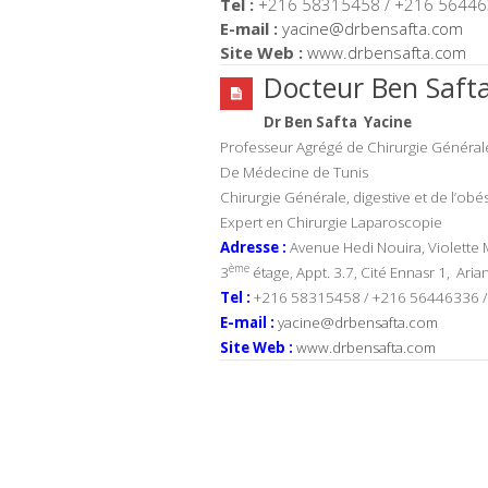
Tel :
+216 58315458 / +216 56446
E-mail :
yacine@drbensafta.com
Site Web :
www.drbensafta.com
Docteur Ben Saft
Dr Ben Safta Yacine
Professeur Agrégé de Chirurgie Générale
De Médecine de Tunis
Chirurgie Générale, digestive et de l’obés
Expert en Chirurgie Laparoscopie
Adresse :
Avenue Hedi Nouira, Violette 
ème
3
étage, Appt. 3.7, Cité Ennasr 1, Aria
Tel :
+216 58315458 / +216 56446336 
E-mail :
yacine@drbensafta.com
Site Web :
www.drbensafta.com