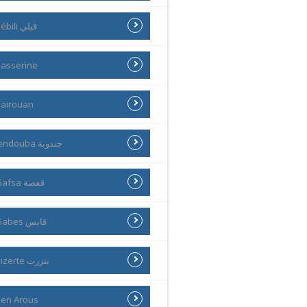
Kébili ڨبلي
asserine
airouan
Jendouba جندوبة
Gafsa قفصة
Gabes قابس
Bizerte بنزرت
en Arous