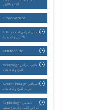
العلاج بالليزر
Omnipraticiens
O.R.L اخصائي امراض الانف و
الاذنين و الحنجرة
Nutritionniste
Neurologie اخصائيي امراض
المخ و الاعصاب
Neuro-Chirurgie اخصائيي
جراحة المخ و الاعصاب
Nephrologie اخصائيي
امراض الكلى و ارتفاع ضغط