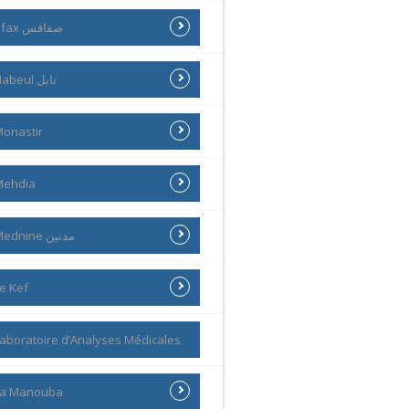
Sfax صفاقس
Nabeul نابل
onastir
Mehdia
Mednine مدنين
e Kef
aboratoire d’Analyses Médicales
La Manouba