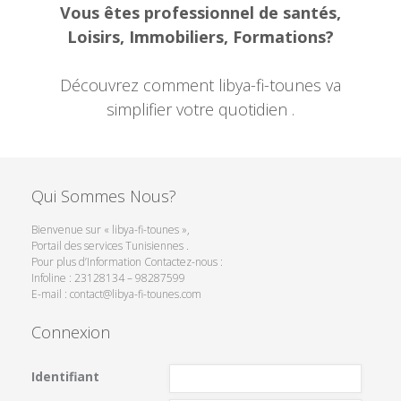
Vous êtes professionnel de santés,
Loisirs, Immobiliers, Formations?
Découvrez comment libya-fi-tounes va
simplifier votre quotidien .
Qui Sommes Nous?
Bienvenue sur « libya-fi-tounes »,
Portail des services Tunisiennes .
Pour plus d’Information Contactez-nous :
Infoline : 23128134 – 98287599
E-mail : contact@libya-fi-tounes.com
Connexion
Identifiant