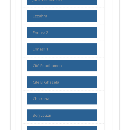
Ezzahra
Ennasr 2
Ennasr 1
Cité Ettadhamen
Cité El Ghazela
Chotrana
Borj Louzir