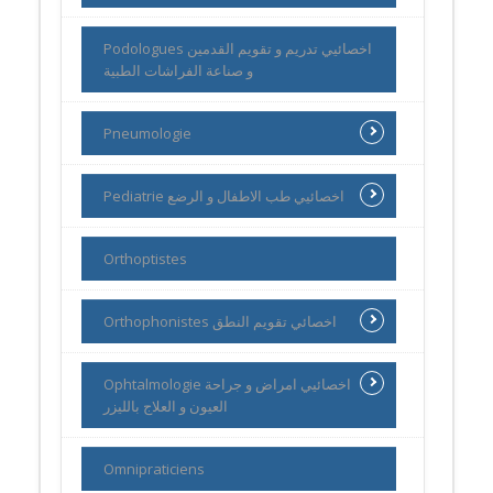
Podologues اخصائيي تدريم و تقويم القدمين
و صناعة الفراشات الطبية
Pneumologie
Pediatrie اخصائيي طب الاطفال و الرضع
Orthoptistes
Orthophonistes اخصائي تقويم النطق
Ophtalmologie اخصائيي امراض و جراحة
العيون و العلاج بالليزر
Omnipraticiens