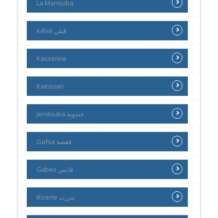
La Manouba
Kébili ڨبلي
Kasserine
Kairouan
Jendouba جندوبة
Gafsa قفصة
Gabes قابس
Bizerte بنزرت