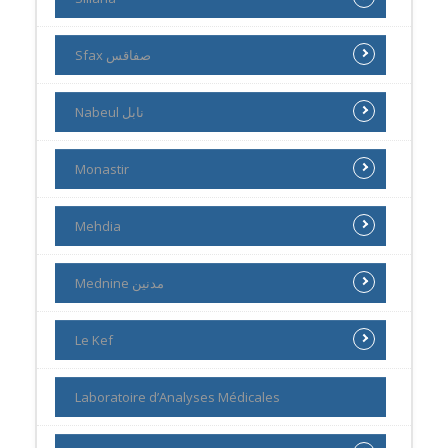
Sfax صفاقس
Nabeul نابل
Monastir
Mehdia
Mednine مدنين
Le Kef
Laboratoire d’Analyses Médicales