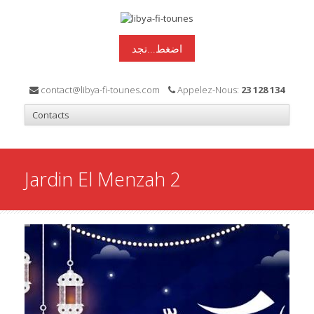
اضغط...تجد
contact@libya-fi-tounes.com
Appelez-Nous:
23 128 134
Jardin El Menzah 2