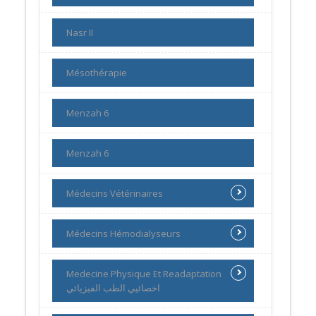
Nasr II
Mésothérapie
Menzah 6
Menzah 6
Médecins Vétérinaires
Médecins Hémodialyseurs
Medecine Physique Et Readaptation
اخصائيي الطب الفيزيائي