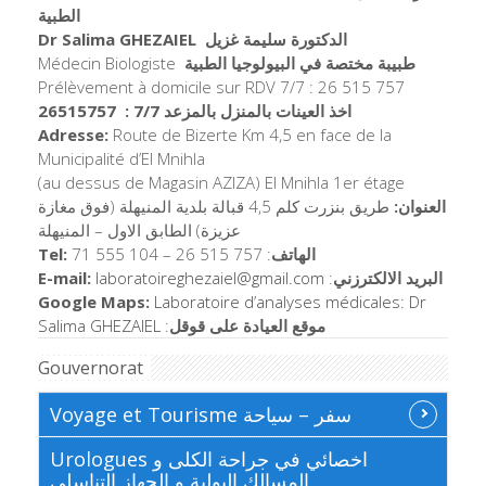
الطبية
Dr Salima GHEZAIEL
الدكتورة سليمة غزيل
Médecin Biologiste
طبيبة مختصة في البيولوجيا الطبية
Prélèvement à domicile sur RDV 7/7 : 26 515 757
اخذ العينات بالمنزل بالمزعد 7/7 : 26515757
Adresse:
Route de Bizerte Km 4,5 en face de la
Municipalité d’El Mnihla
(au dessus de Magasin AZIZA) El Mnihla 1er étage
العنوان:
طريق بنزرت كلم 4,5 قبالة بلدية المنيهلة (فوق مغازة
عزيزة) الطابق الاول – المنيهلة
Tel:
71 555 104 – 26 515 757 :
الهاتف
E-mail:
laboratoireghezaiel@
gmail.com
:
البريد الالكترزني
Google Maps:
Laboratoire d’analyses médicales: Dr
Salima GHEZAIEL
:
موقع العيادة على قوقل
Gouvernorat
Voyage et Tourisme سفر – سياحة
Urologues اخصائي في جراحة الكلى و
المسالك البولية و الجهاز التناسلي