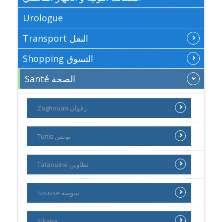
Urologue
Transport النقل
Shopping التسوق
Santé الصحة
Zaghouan زغوان
Tunis تونس
Tataouine تطاوين
Sousse سوسة
Siliana