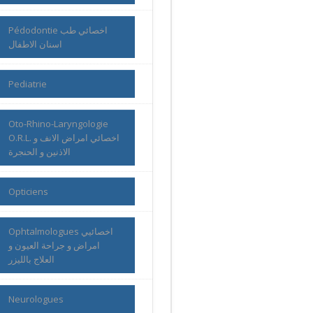
Pédodontie اخصائي طب
اسنان الاطفال
Pediatrie
Oto-Rhino-Laryngologie
O.R.L. اخصائي امراض الانف و
الاذنين و الحنجرة
Opticiens
Ophtalmologues اخصائيي
امراض و جراحة العيون و
العلاج بالليزر
Neurologues