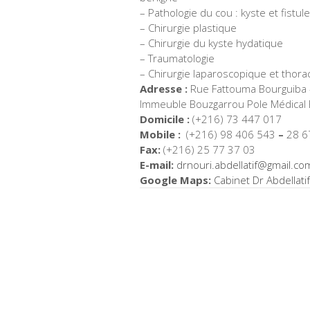
– Pathologie du cou : kyste et fistul
– Chirurgie plastique
– Chirurgie du kyste hydatique
– Traumatologie
– Chirurgie laparoscopique et thora
Adresse :
Rue Fattouma Bourguiba –
Immeuble Bouzgarrou Pole Médical 
Domicile :
(+216) 73 447 017
Mobile :
(+216) 98 406 543
–
28 6
Fax:
(+216) 25 77 37 03
E-mail:
drnouri.abdellatif@
gmail.co
Google Maps:
Cabinet Dr Abdellati