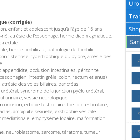
Uro
que (corrigée)
on, enfant et adolescent jusqu’à l’âge de 16 ans
né: atrésie de l’œsophage, hernie diaphragmatique,
o-rectale
ale, hernie ombilicale, pathologie de l’ombilic
son : sténose hypertrophique du pylore, atrésie des
te
: appendicite, occlusion intestinales, péritonite
o œsophagien, intestin grêle, colon, rectum et anus)
e, atrésie des voies biliaires, pancréas
o urétéral, syndrome de la jonction pyélo urétéral,
cul urinaire, vessie neurologique
concision, ectopie testiculaire, torsion testiculaire,
dias, ambiguïté sexuelle, exstrophie vésicale
t médiatisnale: emphysème lobaire, malformation
ome, neuroblastome, sarcome, tératome, tumeur
S