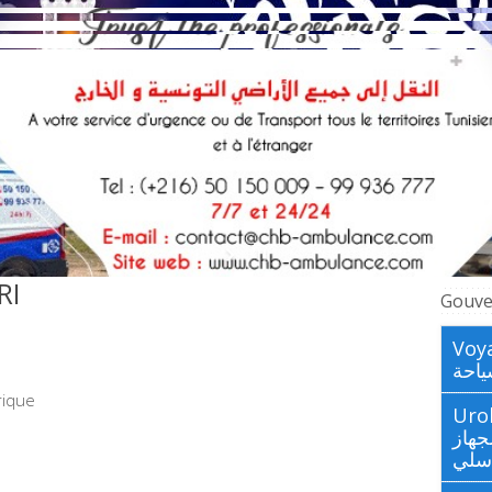
RI
Gouve
Voya
احة
rique
Urologues
جهاز
اسلي