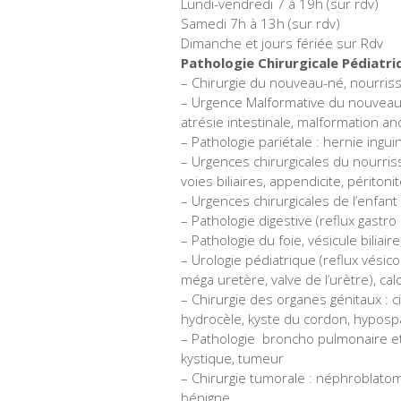
Lundi-vendredi 7 à 19h (sur rdv)
Samedi 7h à 13h (sur rdv)
Dimanche et jours fériée sur Rdv
Pathologie Chirurgicale Pédiatri
– Chirurgie du nouveau-né, nourriss
– Urgence Malformative du nouveau-
atrésie intestinale, malformation an
– Pathologie pariétale : hernie inguin
– Urgences chirurgicales du nourris
voies biliaires, appendicite, péritoni
– Urgences chirurgicales de l’enfant 
– Pathologie digestive (reflux gastr
– Pathologie du foie, vésicule biliair
– Urologie pédiatrique (reflux vésic
méga uretère, valve de l’urètre), cal
– Chirurgie des organes génitaux : cir
hydrocèle, kyste du cordon, hypospa
– Pathologie broncho pulmonaire e
kystique, tumeur
– Chirurgie tumorale : néphroblat
bénigne