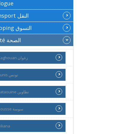
logue
Transport النقل
Shopping التسوق
Santé الصحة
Zaghouan زغوان
Tunis تونس
Tataouine تطاوين
Sousse سوسة
iliana