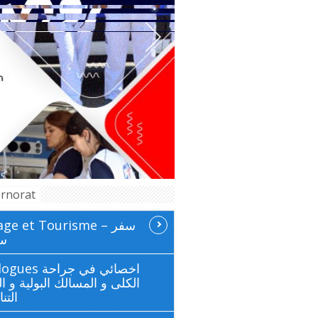
rnorat
ge et Tourisme سفر –
سي
 اخصائي في جراحة
الكلى و المسالك البولية و ال
التن