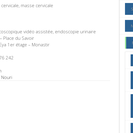
e cervicale, masse cervicale
coscopique vidéo assistée, endoscopie urinaire
 Place du Savoir
Eya 1er étage – Monastir
76 242
m
f Nouri