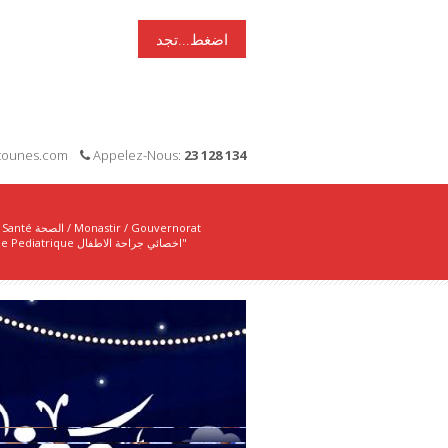
اضغط...تجد
i-tounes.com
Appelez-Nous:
23 128 134
Santé الصحة
/
Monastir
/
Gouvernorat
"Chirurgie Pediatrique اخصائي جراحة الاطفال"