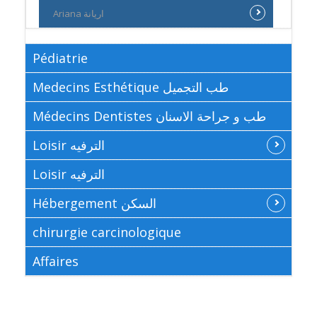
Ariana اريانة
Pédiatrie
Medecins Esthétique طب التجميل
Médecins Dentistes طب و جراحة الاسنان
Loisir الترفيه
Loisir الترفيه
Hébergement السكن
chirurgie carcinologique
Affaires