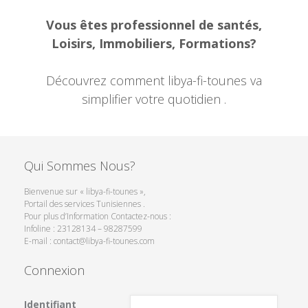
Vous êtes professionnel de santés,
Loisirs, Immobiliers, Formations?
Découvrez comment libya-fi-tounes va
simplifier votre quotidien .
Qui Sommes Nous?
Bienvenue sur « libya-fi-tounes »,
Portail des services Tunisiennes .
Pour plus d’Information Contactez-nous :
Infoline : 23128134 – 98287599
E-mail : contact@libya-fi-tounes.com
Connexion
Identifiant